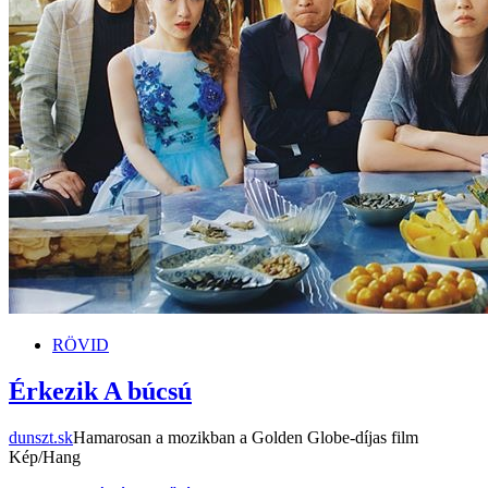
RÖVID
Érkezik A búcsú
dunszt.sk
Hamarosan a mozikban a Golden Globe-díjas film
Kép/Hang