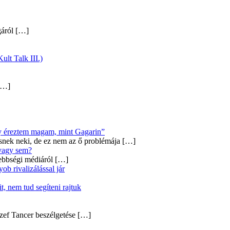
gáról
[…]
ult Talk III.)
…]
úgy éreztem magam, mint Gagarin”
snek neki, de ez nem az ő problémája
[…]
 vagy sem?
ebbségi médiáról
[…]
b rivalizálással jár
, nem tud segíteni rajtuk
zef Tancer beszélgetése
[…]