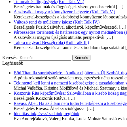
Traumák és függőségek (Kult Talk VI.)
Beszélgetés traumák és függőségek viszonyrendszereiről
[…]
A szlovákiai magyar könnyűzene helyzete (Kult Talk V.)
Kerekasztal-beszélgetés a kisebbségi könnyűzene létjogosultsá
Változó rend és múlékony káosz (Kult Talk IV.)
Beszélgetés Füzik Szilviával alkotásról, képzőművészetről
[…]
Párbeszédes történetek és határesetek egy nyitott médiatérben (K
A szlovákiai magyar újságírás aktuális perspektívái
[…]
Talpra magyar! Beszélj róla (Kult Talk II.)
Kerekasztal-beszélgetés a trauma és az irodalom kapcsolatáról
[
Keresés:
Legfrissebb
Bőd Titanilla sportújságíró: „Amikor eljöttem az Új Szóból, 
A pónis rokonairól szóló névtelen megjegyzések néha rosszul e
Tekintettel kell lenni a nemzeti kisebbségekre a társadalomban
Michal Vašečka, Kristína Mojžišová és Michael Szatmary a kis
Koszorús Rita képzőművész: Szlovákiában a kisebb közeg nagyo
Beszélgetés Koszorús Ritával
[…]
Ravasz Ábel: Ha az állam nem tudja feltérképezni a kisebbségeit
Beszélgetés Ravasz Ábel szociológussal
[…]
Identitásaink, évszázadaink, régióink
Eva Andrejčáková, Valerij Kupka, Lucia Molnár Satinská és Jo