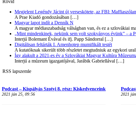
Rövid
Megjelent Legéndy Jácint új verseskötete, az FBI: Maffiaszóla
A Prae Kiadó gondozásában
[…]
Magyar lapot indít a Denník N
A magyar médiaszabadság válságban van, és ez a szlovákiai ma
„Mint mindenkinek, nekünk sem volt szokványos évünk” – a Pozs
Interjú Bolemant Évával és ifj. Papp Sándorral
[…]
Digitálisan feltárták I. Amenhotep mumifikált testét
A kutatóknak sikerült több részletet megtudniuk az egykori ur
Így alakult a 2021-es év a Szlovákiai Magyar Kultúra Múzeum
Interjú a múzeum igazgatójával, Jarábik Gabriellával
[…]
RSS lapszemle
Podcast – Kispályás Szotyi 8. rész: Kiskedvenceink
Podcast
2021 jún 25, 09:56
2021 jún