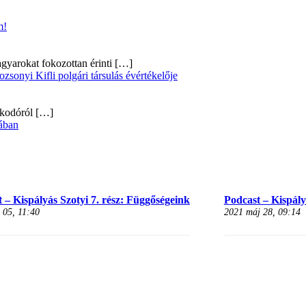
m!
gyarokat fokozottan érinti
[…]
onyi Kifli polgári társulás évértékelője
alkodóról
[…]
ában
 – Kispályás Szotyi 7. rész: Függőségeink
Podcast – Kispályá
 05, 11:40
2021 máj 28, 09:14