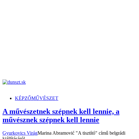
dunszt.sk
kultmag
KÉPZŐMŰVÉSZET
A művészetnek szépnek kell lennie, a
művésznek szépnek kell lennie
Gyurkovics Virág
Marina Abramović "A tisztító" című belgrádi
kiállításáról