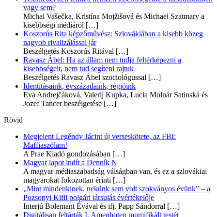
vagy sem?
Michal Vašečka, Kristína Mojžišová és Michael Szatmary a
kisebbségi médiáról
[…]
Koszorús Rita képzőművész: Szlovákiában a kisebb közeg
nagyob rivalizálással jár
Beszélgetés Koszorús Ritával
[…]
Ravasz Ábel: Ha az állam nem tudja feltérképezni a
kisebbségeit, nem tud segíteni rajtuk
Beszélgetés Ravasz Ábel szociológussal
[…]
Identitásaink, évszázadaink, régióink
Eva Andrejčáková, Valerij Kupka, Lucia Molnár Satinská és
Jozef Tancer beszélgetése
[…]
Rövid
Megjelent Legéndy Jácint új verseskötete, az FBI:
Maffiaszólam!
A Prae Kiadó gondozásában
[…]
Magyar lapot indít a Denník N
A magyar médiaszabadság válságban van, és ez a szlovákiai
magyarokat fokozottan érinti
[…]
„Mint mindenkinek, nekünk sem volt szokványos évünk” – a
Pozsonyi Kifli polgári társulás évértékelője
Interjú Bolemant Évával és ifj. Papp Sándorral
[…]
Digitálisan feltárták I. Amenhotep mumifikált testét