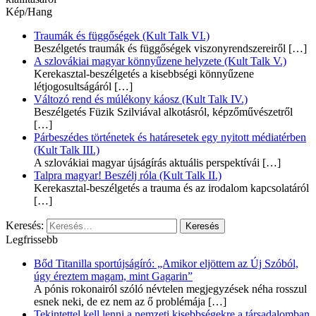
Kép/Hang
Traumák és függőségek (Kult Talk VI.)
Beszélgetés traumák és függőségek viszonyrendszereiről
[…]
A szlovákiai magyar könnyűzene helyzete (Kult Talk V.)
Kerekasztal-beszélgetés a kisebbségi könnyűzene
létjogosultságáról
[…]
Változó rend és múlékony káosz (Kult Talk IV.)
Beszélgetés Füzik Szilviával alkotásról, képzőművészetről
[…]
Párbeszédes történetek és határesetek egy nyitott médiatérben
(Kult Talk III.)
A szlovákiai magyar újságírás aktuális perspektívái
[…]
Talpra magyar! Beszélj róla (Kult Talk II.)
Kerekasztal-beszélgetés a trauma és az irodalom kapcsolatáról
[…]
Keresés:
Legfrissebb
Bőd Titanilla sportújságíró: „Amikor eljöttem az Új Szóból,
úgy éreztem magam, mint Gagarin”
A pónis rokonairól szóló névtelen megjegyzések néha rosszul
esnek neki, de ez nem az ő problémája
[…]
Tekintettel kell lenni a nemzeti kisebbségekre a társadalomban