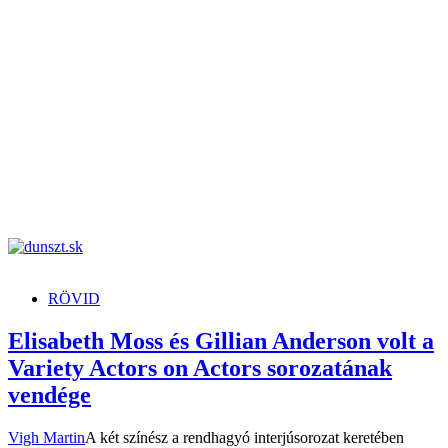
dunszt.sk
kultmag
RÖVID
Elisabeth Moss és Gillian Anderson volt a
Variety Actors on Actors sorozatának
vendége
Vigh Martin
A két színész a rendhagyó interjúsorozat keretében