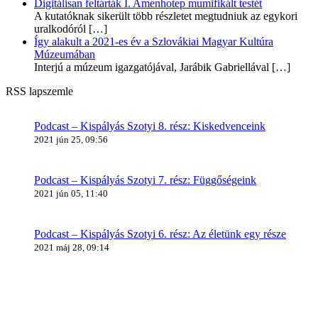
Digitálisan feltárták I. Amenhotep mumifikált testét
A kutatóknak sikerült több részletet megtudniuk az egykori
uralkodóról
[…]
Így alakult a 2021-es év a Szlovákiai Magyar Kultúra
Múzeumában
Interjú a múzeum igazgatójával, Jarábik Gabriellával
[…]
RSS lapszemle
Podcast – Kispályás Szotyi 8. rész: Kiskedvenceink
2021 jún 25, 09:56
Podcast – Kispályás Szotyi 7. rész: Függőségeink
2021 jún 05, 11:40
Podcast – Kispályás Szotyi 6. rész: Az életünk egy része
2021 máj 28, 09:14