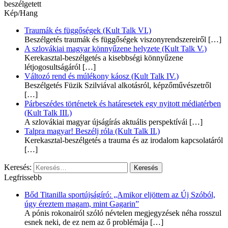
beszélgetett
Kép/Hang
Traumák és függőségek (Kult Talk VI.)
Beszélgetés traumák és függőségek viszonyrendszereiről
[…]
A szlovákiai magyar könnyűzene helyzete (Kult Talk V.)
Kerekasztal-beszélgetés a kisebbségi könnyűzene
létjogosultságáról
[…]
Változó rend és múlékony káosz (Kult Talk IV.)
Beszélgetés Füzik Szilviával alkotásról, képzőművészetről
[…]
Párbeszédes történetek és határesetek egy nyitott médiatérben
(Kult Talk III.)
A szlovákiai magyar újságírás aktuális perspektívái
[…]
Talpra magyar! Beszélj róla (Kult Talk II.)
Kerekasztal-beszélgetés a trauma és az irodalom kapcsolatáról
[…]
Keresés:
Legfrissebb
Bőd Titanilla sportújságíró: „Amikor eljöttem az Új Szóból,
úgy éreztem magam, mint Gagarin”
A pónis rokonairól szóló névtelen megjegyzések néha rosszul
esnek neki, de ez nem az ő problémája
[…]