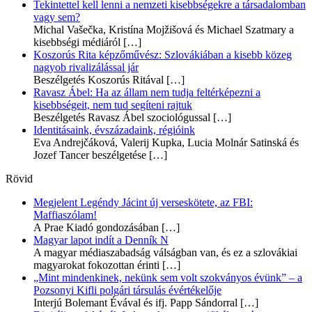
Tekintettel kell lenni a nemzeti kisebbségekre a társadalomban
vagy sem?
Michal Vašečka, Kristína Mojžišová és Michael Szatmary a
kisebbségi médiáról
[…]
Koszorús Rita képzőművész: Szlovákiában a kisebb közeg
nagyob rivalizálással jár
Beszélgetés Koszorús Ritával
[…]
Ravasz Ábel: Ha az állam nem tudja feltérképezni a
kisebbségeit, nem tud segíteni rajtuk
Beszélgetés Ravasz Ábel szociológussal
[…]
Identitásaink, évszázadaink, régióink
Eva Andrejčáková, Valerij Kupka, Lucia Molnár Satinská és
Jozef Tancer beszélgetése
[…]
Rövid
Megjelent Legéndy Jácint új verseskötete, az FBI:
Maffiaszólam!
A Prae Kiadó gondozásában
[…]
Magyar lapot indít a Denník N
A magyar médiaszabadság válságban van, és ez a szlovákiai
magyarokat fokozottan érinti
[…]
„Mint mindenkinek, nekünk sem volt szokványos évünk” – a
Pozsonyi Kifli polgári társulás évértékelője
Interjú Bolemant Évával és ifj. Papp Sándorral
[…]