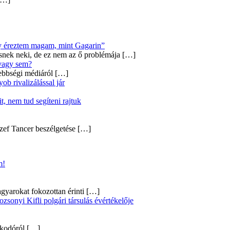
úgy éreztem magam, mint Gagarin”
snek neki, de ez nem az ő problémája
[…]
 vagy sem?
ebbségi médiáról
[…]
b rivalizálással jár
, nem tud segíteni rajtuk
zef Tancer beszélgetése
[…]
m!
gyarokat fokozottan érinti
[…]
onyi Kifli polgári társulás évértékelője
alkodóról
[…]