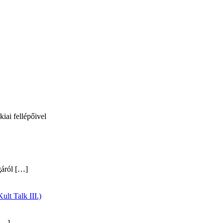
iai fellépőivel
gáról
[…]
ult Talk III.)
…]