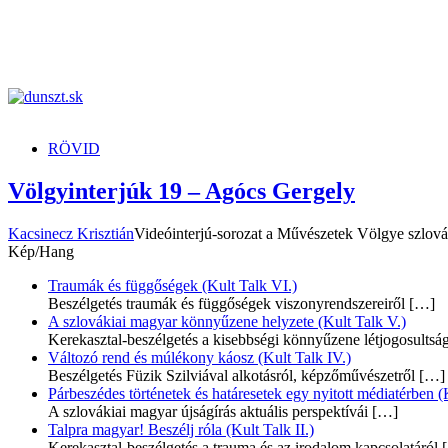
dunszt.sk
kultmag
RÖVID
Völgyinterjúk 19 – Agócs Gergely
Kacsinecz Krisztián
Videóinterjú-sorozat a Művészetek Völgye szlovák
Kép/Hang
Traumák és függőségek (Kult Talk VI.)
Beszélgetés traumák és függőségek viszonyrendszereiről
[…]
A szlovákiai magyar könnyűzene helyzete (Kult Talk V.)
Kerekasztal-beszélgetés a kisebbségi könnyűzene létjogosultsá
Változó rend és múlékony káosz (Kult Talk IV.)
Beszélgetés Füzik Szilviával alkotásról, képzőművészetről
[…]
Párbeszédes történetek és határesetek egy nyitott médiatérben (K
A szlovákiai magyar újságírás aktuális perspektívái
[…]
Talpra magyar! Beszélj róla (Kult Talk II.)
Kerekasztal-beszélgetés a trauma és az irodalom kapcsolatáról
[