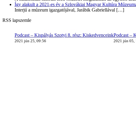
Így alakult a 2021-es év a Szlovákiai Magyar Kultúra Múzeum
Interjú a múzeum igazgatójával, Jarábik Gabriellával
[…]
RSS lapszemle
Podcast – Kispályás Szotyi 8. rész: Kiskedvenceink
Podcast – K
2021 jún 25, 09:56
2021 jún 05,