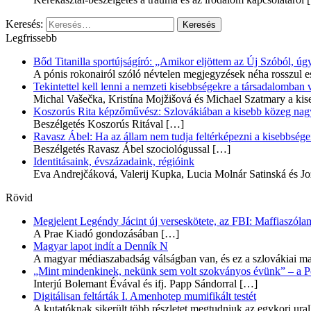
Keresés:
Legfrissebb
Bőd Titanilla sportújságíró: „Amikor eljöttem az Új Szóból, 
A pónis rokonairól szóló névtelen megjegyzések néha rosszul e
Tekintettel kell lenni a nemzeti kisebbségekre a társadalomban
Michal Vašečka, Kristína Mojžišová és Michael Szatmary a kis
Koszorús Rita képzőművész: Szlovákiában a kisebb közeg nagyo
Beszélgetés Koszorús Ritával
[…]
Ravasz Ábel: Ha az állam nem tudja feltérképezni a kisebbségeit
Beszélgetés Ravasz Ábel szociológussal
[…]
Identitásaink, évszázadaink, régióink
Eva Andrejčáková, Valerij Kupka, Lucia Molnár Satinská és Jo
Rövid
Megjelent Legéndy Jácint új verseskötete, az FBI: Maffiaszóla
A Prae Kiadó gondozásában
[…]
Magyar lapot indít a Denník N
A magyar médiaszabadság válságban van, és ez a szlovákiai ma
„Mint mindenkinek, nekünk sem volt szokványos évünk” – a Pozs
Interjú Bolemant Évával és ifj. Papp Sándorral
[…]
Digitálisan feltárták I. Amenhotep mumifikált testét
A kutatóknak sikerült több részletet megtudniuk az egykori ur