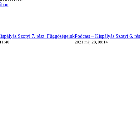
ában
ispályás Szotyi 7. rész: Függőségeink
Podcast – Kispályás Szotyi 6. ré
 11:40
2021 máj 28, 09:14