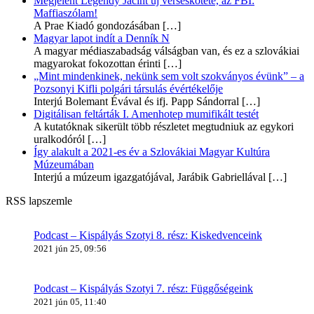
Megjelent Legéndy Jácint új verseskötete, az FBI:
Maffiaszólam!
A Prae Kiadó gondozásában
[…]
Magyar lapot indít a Denník N
A magyar médiaszabadság válságban van, és ez a szlovákiai
magyarokat fokozottan érinti
[…]
„Mint mindenkinek, nekünk sem volt szokványos évünk” – a
Pozsonyi Kifli polgári társulás évértékelője
Interjú Bolemant Évával és ifj. Papp Sándorral
[…]
Digitálisan feltárták I. Amenhotep mumifikált testét
A kutatóknak sikerült több részletet megtudniuk az egykori
uralkodóról
[…]
Így alakult a 2021-es év a Szlovákiai Magyar Kultúra
Múzeumában
Interjú a múzeum igazgatójával, Jarábik Gabriellával
[…]
RSS lapszemle
Podcast – Kispályás Szotyi 8. rész: Kiskedvenceink
2021 jún 25, 09:56
Podcast – Kispályás Szotyi 7. rész: Függőségeink
2021 jún 05, 11:40