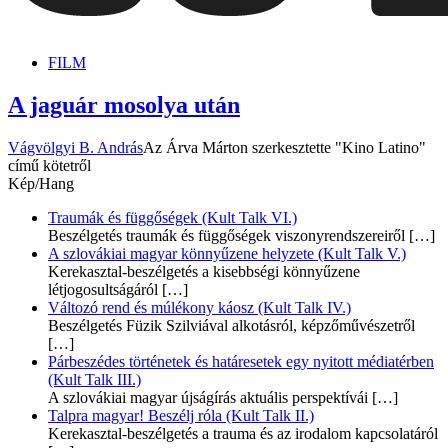
dunszt.sk
kultmag
FILM
A jaguár mosolya után
Vágvölgyi B. András
Az Árva Márton szerkesztette "Kino Latino"
című kötetről
Kép/Hang
Traumák és függőségek (Kult Talk VI.)
Beszélgetés traumák és függőségek viszonyrendszereiről
[…]
A szlovákiai magyar könnyűzene helyzete (Kult Talk V.)
Kerekasztal-beszélgetés a kisebbségi könnyűzene
létjogosultságáról
[…]
Változó rend és múlékony káosz (Kult Talk IV.)
Beszélgetés Füzik Szilviával alkotásról, képzőművészetről
[…]
Párbeszédes történetek és határesetek egy nyitott médiatérben
(Kult Talk III.)
A szlovákiai magyar újságírás aktuális perspektívái
[…]
Talpra magyar! Beszélj róla (Kult Talk II.)
Kerekasztal-beszélgetés a trauma és az irodalom kapcsolatáról