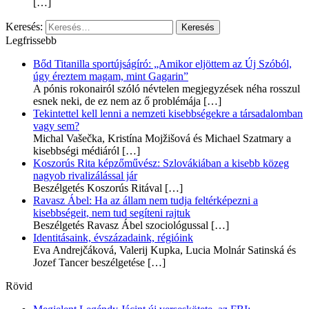
[…]
Keresés:
Legfrissebb
Bőd Titanilla sportújságíró: „Amikor eljöttem az Új Szóból,
úgy éreztem magam, mint Gagarin”
A pónis rokonairól szóló névtelen megjegyzések néha rosszul
esnek neki, de ez nem az ő problémája
[…]
Tekintettel kell lenni a nemzeti kisebbségekre a társadalomban
vagy sem?
Michal Vašečka, Kristína Mojžišová és Michael Szatmary a
kisebbségi médiáról
[…]
Koszorús Rita képzőművész: Szlovákiában a kisebb közeg
nagyob rivalizálással jár
Beszélgetés Koszorús Ritával
[…]
Ravasz Ábel: Ha az állam nem tudja feltérképezni a
kisebbségeit, nem tud segíteni rajtuk
Beszélgetés Ravasz Ábel szociológussal
[…]
Identitásaink, évszázadaink, régióink
Eva Andrejčáková, Valerij Kupka, Lucia Molnár Satinská és
Jozef Tancer beszélgetése
[…]
Rövid