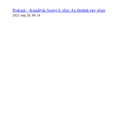
Podcast – Kispályás Szotyi 6. rész: Az életünk egy része
2021 máj 28, 09:14