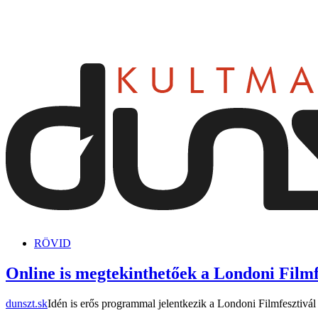
dunszt.sk
kultmag
RÖVID
Online is megtekinthetőek a Londoni Filmf
dunszt.sk
Idén is erős programmal jelentkezik a Londoni Filmfesztivál