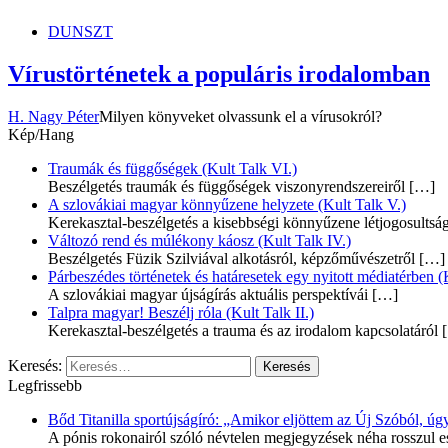
DUNSZT
Vírustörténetek a populáris irodalomban
H. Nagy Péter
Milyen könyveket olvassunk el a vírusokról?
Kép/Hang
Traumák és függőségek (Kult Talk VI.)
Beszélgetés traumák és függőségek viszonyrendszereiről
[…]
A szlovákiai magyar könnyűzene helyzete (Kult Talk V.)
Kerekasztal-beszélgetés a kisebbségi könnyűzene létjogosultsá
Változó rend és múlékony káosz (Kult Talk IV.)
Beszélgetés Füzik Szilviával alkotásról, képzőművészetről
[…]
Párbeszédes történetek és határesetek egy nyitott médiatérben (K
A szlovákiai magyar újságírás aktuális perspektívái
[…]
Talpra magyar! Beszélj róla (Kult Talk II.)
Kerekasztal-beszélgetés a trauma és az irodalom kapcsolatáról
[
Keresés:
Legfrissebb
Bőd Titanilla sportújságíró: „Amikor eljöttem az Új Szóból, 
A pónis rokonairól szóló névtelen megjegyzések néha rosszul e