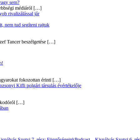
 vagy sem?
ebbségi médiáról
[…]
b rivalizálással jár
, nem tud segíteni rajtuk
zef Tancer beszélgetése
[…]
m!
gyarokat fokozottan érinti
[…]
onyi Kifli polgári társulás évértékelője
alkodóról
[…]
ában
ispályás Szotyi 7. rész: Függőségeink
Podcast – Kispályás Szotyi 6. ré