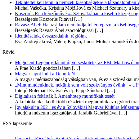
Tekintettel kell lenni a nemzeti kisebbségekre a társadalomban
Michal Vašečka, Kristína Mojžišová és Michael Szatmary a kis
Koszorús Rita képzőművész: Szlovákiában a kisebb közeg nagyo
Beszélgetés Koszorús Ritával
[…]
Ravasz Ábel: Ha az állam nem tudja feltérképezni a kisebbségeit
Beszélgetés Ravasz Ábel szociológussal
[…]
Identitásaink, évszázadaink, régióink
Eva Andrejčáková, Valerij Kupka, Lucia Molnár Satinská és Jo
Rövid
Megjelent Legéndy Jácint új verseskötete, az FBI: Maffiaszóla
A Prae Kiadó gondozásában
[…]
Magyar lapot indít a Denník N
A magyar médiaszabadság válságban van, és ez a szlovákiai ma
„Mint mindenkinek, nekünk sem volt szokványos évünk” – a Pozs
Interjú Bolemant Évával és ifj. Papp Sándorral
[…]
Digitálisan feltárták I. Amenhotep mumifikált testét
A kutatóknak sikerült több részletet megtudniuk az egykori ur
Így alakult a 2021-es év a Szlovákiai Magyar Kultúra Múzeum
Interjú a múzeum igazgatójával, Jarábik Gabriellával
[…]
RSS lapszemle
Podcast – Kispályás Szotyi 8. rész: Kiskedvenceink
Podcast – K