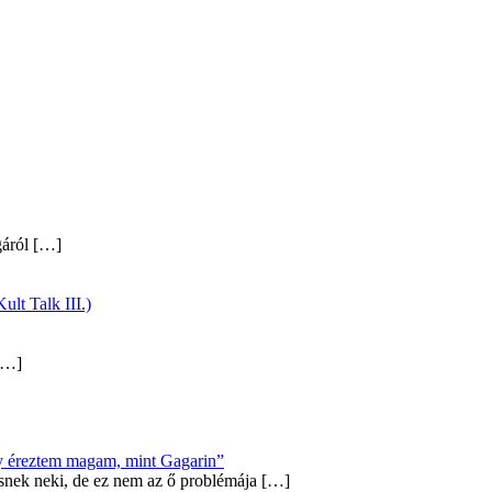
gáról
[…]
ult Talk III.)
…]
úgy éreztem magam, mint Gagarin”
snek neki, de ez nem az ő problémája
[…]