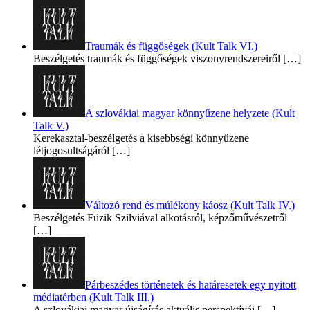
Traumák és függőségek (Kult Talk VI.)
Beszélgetés traumák és függőségek viszonyrendszereiről
[…]
A szlovákiai magyar könnyűzene helyzete (Kult
Talk V.)
Kerekasztal-beszélgetés a kisebbségi könnyűzene
létjogosultságáról
[…]
Változó rend és múlékony káosz (Kult Talk IV.)
Beszélgetés Füzik Szilviával alkotásról, képzőművészetről
[…]
Párbeszédes történetek és határesetek egy nyitott
médiatérben (Kult Talk III.)
A szlovákiai magyar újságírás aktuális perspektívái
[…]