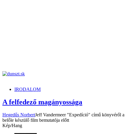
dunszt.sk
kultmag
IRODALOM
A felfedező magányossága
Hegedűs Norbert
Jeff Vandermeer "Expedíció" című könyvéről a
belőle készülő film bemutatója előtt
Kép/Hang