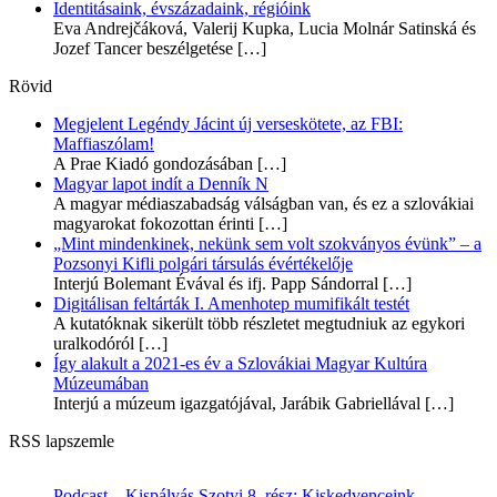
Identitásaink, évszázadaink, régióink
Eva Andrejčáková, Valerij Kupka, Lucia Molnár Satinská és
Jozef Tancer beszélgetése
[…]
Rövid
Megjelent Legéndy Jácint új verseskötete, az FBI:
Maffiaszólam!
A Prae Kiadó gondozásában
[…]
Magyar lapot indít a Denník N
A magyar médiaszabadság válságban van, és ez a szlovákiai
magyarokat fokozottan érinti
[…]
„Mint mindenkinek, nekünk sem volt szokványos évünk” – a
Pozsonyi Kifli polgári társulás évértékelője
Interjú Bolemant Évával és ifj. Papp Sándorral
[…]
Digitálisan feltárták I. Amenhotep mumifikált testét
A kutatóknak sikerült több részletet megtudniuk az egykori
uralkodóról
[…]
Így alakult a 2021-es év a Szlovákiai Magyar Kultúra
Múzeumában
Interjú a múzeum igazgatójával, Jarábik Gabriellával
[…]
RSS lapszemle
Podcast – Kispályás Szotyi 8. rész: Kiskedvenceink