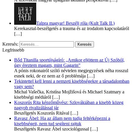
Talpra magyar! Beszélj róla (Kult Talk II.)
Kerekasztal-beszélgetés a trauma és az irodalom kapcsolatáról
[…]
Keresés:
Legfrissebb
Bőd Titanilla sportújságíró: „Amikor eljöttem az Új Szóból,
úgy éreztem magam, mint Gagarin”
A pónis rokonairól szóló névtelen megjegyzések néha rosszul
esnek neki, de ez nem az ő problémája
[…]
Tekintettel kell lenni a nemzeti kisebbségekre a társadalomban
vagy sem?
Michal Vašečka, Kristína Mojžišová és Michael Szatmary a
kisebbségi médiáról
[…]
Koszorús Rita képzőművész: Szlovákiában a kisebb közeg
nagyob rivalizálással jár
Beszélgetés Koszorús Ritával
[…]
Ravasz Ábel: Ha az állam nem tudja feltérképezni a
kisebbségeit, nem tud segíteni rajtuk
Beszélgetés Ravasz Ábel szociológussal
[…]