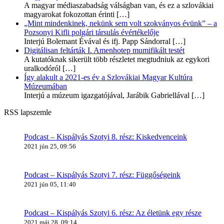
A magyar médiaszabadság válságban van, és ez a szlovákiai
magyarokat fokozottan érinti
[…]
„Mint mindenkinek, nekünk sem volt szokványos évünk” – a
Pozsonyi Kifli polgári társulás évértékelője
Interjú Bolemant Évával és ifj. Papp Sándorral
[…]
Digitálisan feltárták I. Amenhotep mumifikált testét
A kutatóknak sikerült több részletet megtudniuk az egykori
uralkodóról
[…]
Így alakult a 2021-es év a Szlovákiai Magyar Kultúra
Múzeumában
Interjú a múzeum igazgatójával, Jarábik Gabriellával
[…]
RSS lapszemle
Podcast – Kispályás Szotyi 8. rész: Kiskedvenceink
2021 jún 25, 09:56
Podcast – Kispályás Szotyi 7. rész: Függőségeink
2021 jún 05, 11:40
Podcast – Kispályás Szotyi 6. rész: Az életünk egy része
2021 máj 28, 09:14