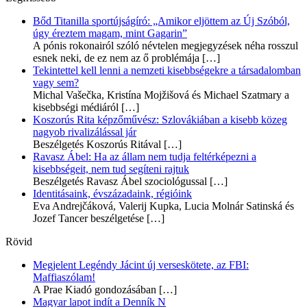
Bőd Titanilla sportújságíró: „Amikor eljöttem az Új Szóból,
úgy éreztem magam, mint Gagarin”
A pónis rokonairól szóló névtelen megjegyzések néha rosszul
esnek neki, de ez nem az ő problémája
[…]
Tekintettel kell lenni a nemzeti kisebbségekre a társadalomban
vagy sem?
Michal Vašečka, Kristína Mojžišová és Michael Szatmary a
kisebbségi médiáról
[…]
Koszorús Rita képzőművész: Szlovákiában a kisebb közeg
nagyob rivalizálással jár
Beszélgetés Koszorús Ritával
[…]
Ravasz Ábel: Ha az állam nem tudja feltérképezni a
kisebbségeit, nem tud segíteni rajtuk
Beszélgetés Ravasz Ábel szociológussal
[…]
Identitásaink, évszázadaink, régióink
Eva Andrejčáková, Valerij Kupka, Lucia Molnár Satinská és
Jozef Tancer beszélgetése
[…]
Rövid
Megjelent Legéndy Jácint új verseskötete, az FBI:
Maffiaszólam!
A Prae Kiadó gondozásában
[…]
Magyar lapot indít a Denník N