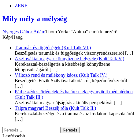
dunszt.sk
kultmag
ZENE
Mily mély a mélység
Nyerges Gábor Ádám
Thom Yorke "Anima" című lemezéről
Kép/Hang
Traumák és függőségek (Kult Talk VI.)
Beszélgetés traumák és függőségek viszonyrendszereiről
[…]
A szlovákiai magyar könnyűzene helyzete (Kult Talk V.)
Kerekasztal-beszélgetés a kisebbségi könnyűzene
létjogosultságáról
[…]
Változó rend és múlékony káosz (Kult Talk IV.)
Beszélgetés Füzik Szilviával alkotásról, képzőművészetről
[…]
Párbeszédes történetek és határesetek egy nyitott médiatérben
(Kult Talk III.)
A szlovákiai magyar újságírás aktuális perspektívái
[…]
Talpra magyar! Beszélj róla (Kult Talk II.)
Kerekasztal-beszélgetés a trauma és az irodalom kapcsolatáról
[…]
Keresés:
Legfrissebb