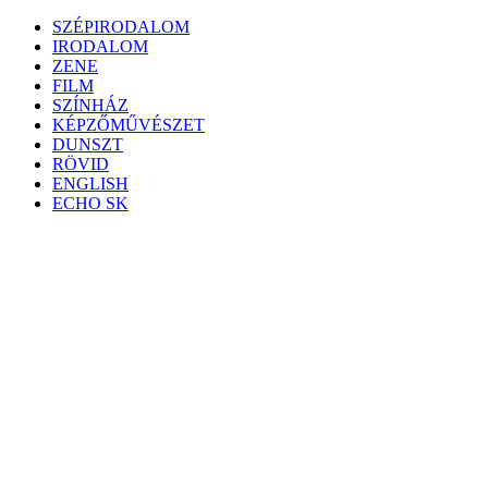
Skip
SZÉPIRODALOM
to
IRODALOM
content
ZENE
FILM
SZÍNHÁZ
KÉPZŐMŰVÉSZET
DUNSZT
RÖVID
ENGLISH
ECHO SK