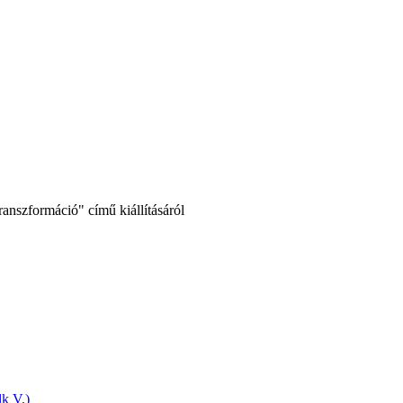
anszformáció" című kiállításáról
k V.)