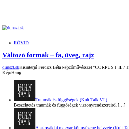
dunszt.sk
kultmag
RÖVID
Változó formák – fa, üveg, rajz
dunszt.sk
Kisinterjú Ferdics Béla képzőművésszel "CORPUS I–II. / Tr
Kép/Hang
Traumák és függőségek (Kult Talk VI.)
Beszélgetés traumák és függőségek viszonyrendszereiről
[…]
A szlovákiai magyar könnyűzene helyzete (Kult Tal