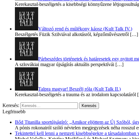
Kerekasztal-beszélgetés a kisebbségi könnyűzene létjogosultsá
Változó rend és múlékony káosz (Kult Talk IV.)
Beszélgetés Füzik Szilviával alkotásról, képzőművészetről
[…]
Párbeszédes történetek és határesetek egy nyitott mé
A szlovákiai magyar újságírás aktuális perspektívái
[…]
Talpra magyar! Beszélj róla (Kult Talk II.)
Kerekasztal-beszélgetés a trauma és az irodalom kapcsolatáról
[
Keresés:
Legfrissebb
Bőd Titanilla sportújságíró: „Amikor eljöttem az Új Szóból, 
A pónis rokonairól szóló névtelen megjegyzések néha rosszul e
Tekintettel kell lenni a nemzeti kisebbségekre a társadalomban
Michal Vašečka, Kristína Mojžišová és Michael Szatmary a kis