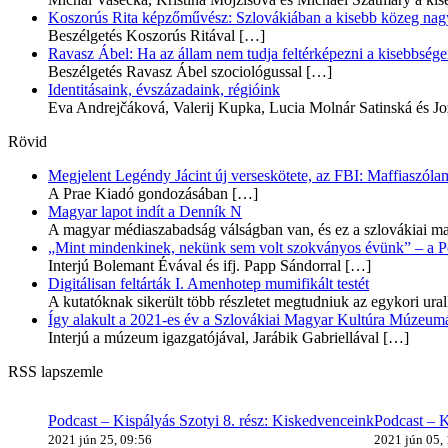
Koszorús Rita képzőművész: Szlovákiában a kisebb közeg nagyo
Beszélgetés Koszorús Ritával
[…]
Ravasz Ábel: Ha az állam nem tudja feltérképezni a kisebbségeit
Beszélgetés Ravasz Ábel szociológussal
[…]
Identitásaink, évszázadaink, régióink
Eva Andrejčáková, Valerij Kupka, Lucia Molnár Satinská és Jo
Rövid
Megjelent Legéndy Jácint új verseskötete, az FBI: Maffiaszóla
A Prae Kiadó gondozásában
[…]
Magyar lapot indít a Denník N
A magyar médiaszabadság válságban van, és ez a szlovákiai ma
„Mint mindenkinek, nekünk sem volt szokványos évünk” – a Pozs
Interjú Bolemant Évával és ifj. Papp Sándorral
[…]
Digitálisan feltárták I. Amenhotep mumifikált testét
A kutatóknak sikerült több részletet megtudniuk az egykori ur
Így alakult a 2021-es év a Szlovákiai Magyar Kultúra Múzeum
Interjú a múzeum igazgatójával, Jarábik Gabriellával
[…]
RSS lapszemle
Podcast – Kispályás Szotyi 8. rész: Kiskedvenceink
Podcast – K
2021 jún 25, 09:56
2021 jún 05,