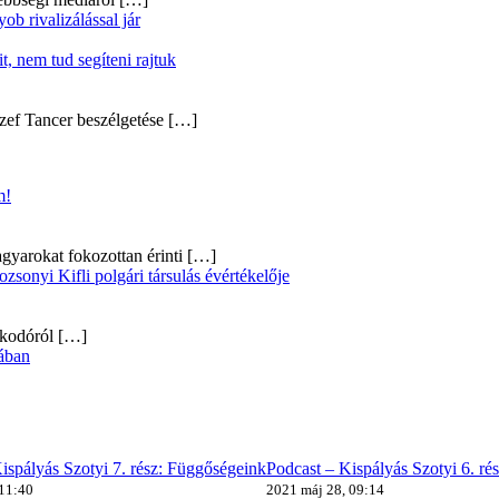
b rivalizálással jár
, nem tud segíteni rajtuk
zef Tancer beszélgetése
[…]
m!
gyarokat fokozottan érinti
[…]
onyi Kifli polgári társulás évértékelője
alkodóról
[…]
ában
ispályás Szotyi 7. rész: Függőségeink
Podcast – Kispályás Szotyi 6. ré
 11:40
2021 máj 28, 09:14