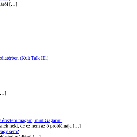
gáról
[…]
diatérben (Kult Talk III.)
…]
úgy éreztem magam, mint Gagarin”
snek neki, de ez nem az ő problémája
[…]
 vagy sem?
ebbségi médiáról
[…]