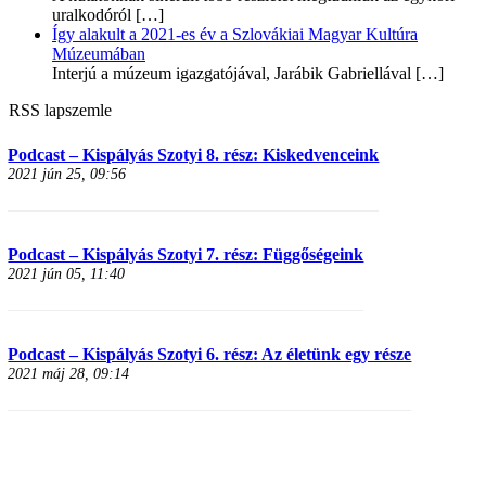
uralkodóról
[…]
Így alakult a 2021-es év a Szlovákiai Magyar Kultúra
Múzeumában
Interjú a múzeum igazgatójával, Jarábik Gabriellával
[…]
RSS lapszemle
Podcast – Kispályás Szotyi 8. rész: Kiskedvenceink
2021 jún 25, 09:56
Podcast – Kispályás Szotyi 7. rész: Függőségeink
2021 jún 05, 11:40
Podcast – Kispályás Szotyi 6. rész: Az életünk egy része
2021 máj 28, 09:14