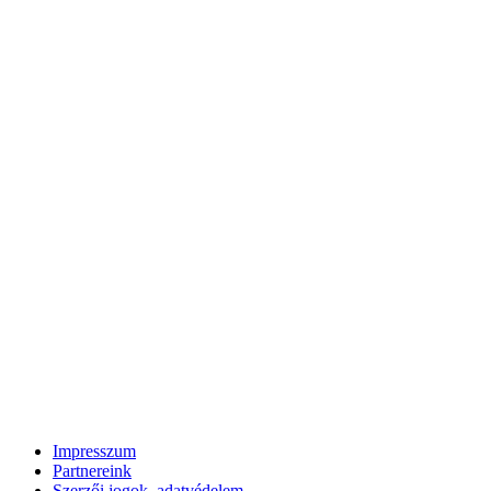
Impresszum
Partnereink
Szerzői jogok, adatvédelem