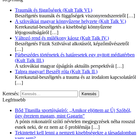
Traumák és függőségek (Kult Talk VI.)
Beszélgetés traumák és függőségek viszonyrendszereiről
[…]
A szlovákiai magyar könnyűzene helyzete (Kult Talk V.)
Kerekasztal-beszélgetés a kisebbségi könnyűzene
létjogosultságáról
[…]
Változó rend és múlékony káosz (Kult Talk IV.)
Beszélgetés Füzik Szilviával alkotásról, képzőművészetről
[…]
Párbeszédes történetek és határesetek egy nyitott médiatérben
(Kult Talk III.)
A szlovákiai magyar újságírás aktuális perspektívái
[…]
Talpra magyar! Beszélj róla (Kult Talk II.)
Kerekasztal-beszélgetés a trauma és az irodalom kapcsolatáról
[…]
Keresés:
Legfrissebb
Bőd Titanilla sportújságíró: „Amikor eljöttem az Új Szóból,
úgy éreztem magam, mint Gagarin”
A pónis rokonairól szóló névtelen megjegyzések néha rosszul
esnek neki, de ez nem az ő problémája
[…]
Tekintettel kell lenni a nemzeti kisebbségekre a társadalomban
vagy sem?