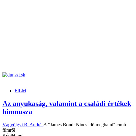
dunszt.sk
kultmag
FILM
Az anyukaság, valamint a családi értékek
himnusza
Vágvölgyi B. András
A "James Bond: Nincs idő meghalni" című
filmről
Kép/Hang