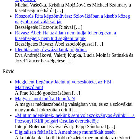
Michal Vašečka, Kristína Mojžišová és Michael Szatmary a
kisebbségi médiáról
[…]
Koszorús Rita képzőművész: Szlovákiában a kisebb közeg
nagyob rivalizálással jár
Beszélgetés Koszorús Ritával
[…]
Ravasz Ábel: Ha az állam nem tudja feltérképezni a
kisebbségeit, nem tud segíteni rajtuk
Beszélgetés Ravasz Ábel szociológussal
[…]
Identitásaink, évszázadaink, régióink
Eva Andrejčáková, Valerij Kupka, Lucia Molnár Satinská és
Jozef Tancer beszélgetése
[…]
Rövid
Megjelent Legéndy Jácint új verseskötete, az FBI:
Maffiaszólam!
A Prae Kiadó gondozásában
[…]
Magyar lapot indít a Denník N
A magyar médiaszabadság válságban van, és ez a szlovákiai
magyarokat fokozottan érinti
[…]
„Mint mindenkinek, nekünk sem volt szokványos évünk” – a
Pozsonyi Kifli polgári társulás évértékelője
Interjú Bolemant Évával és ifj. Papp Sándorral
[…]
Digitálisan feltárták I. Amenhotep mumifikált testét
A kutatóknak sikerült több részletet megtudniuk az egykori