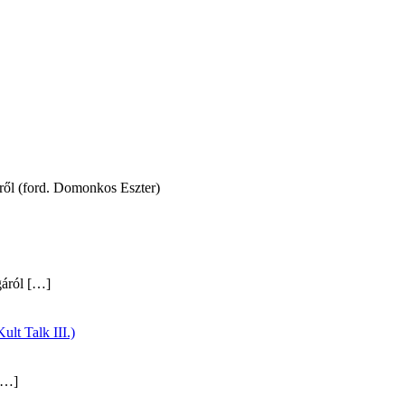
éről (ford. Domonkos Eszter)
gáról
[…]
ult Talk III.)
…]