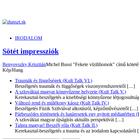
dunszt.sk
kultmag
IRODALOM
Sötét impressziók
Benyovszky Krisztián
Michel Bussi "Fekete vízililiomok" című kötet
Kép/Hang
Traumák és függőségek (Kult Talk VI.)
Beszélgetés traumák és függőségek viszonyrendszereiről
[…]
A szlovákiai magyar könnyűzene helyzete (Kult Talk V.)
Kerekasztal-beszélgetés a kisebbségi könnyűzene létjogosultsá
Változó rend és múlékony káosz (Kult Talk IV.)
Beszélgetés Füzik Szilviával alkotásról, képzőművészetről
[…]
Párbeszédes történetek és határesetek egy nyitott médiatérben (K
A szlovákiai magyar újságírás aktuális perspektívái
[…]
Talpra magyar! Beszélj róla (Kult Talk II.)
Kerekasztal-beszélgetés a trauma és az irodalom kapcsolatáról
[