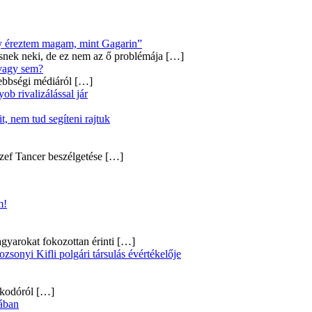
úgy éreztem magam, mint Gagarin”
snek neki, de ez nem az ő problémája
[…]
 vagy sem?
ebbségi médiáról
[…]
b rivalizálással jár
, nem tud segíteni rajtuk
zef Tancer beszélgetése
[…]
m!
gyarokat fokozottan érinti
[…]
onyi Kifli polgári társulás évértékelője
alkodóról
[…]
ában