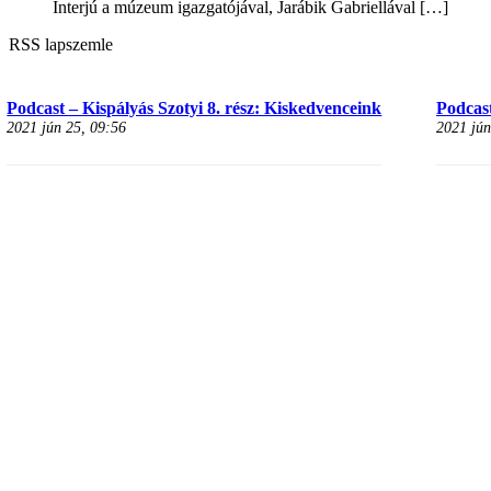
Interjú a múzeum igazgatójával, Jarábik Gabriellával
[…]
RSS lapszemle
Podcast – Kispályás Szotyi 8. rész: Kiskedvenceink
Podcast
2021 jún 25, 09:56
2021 jún