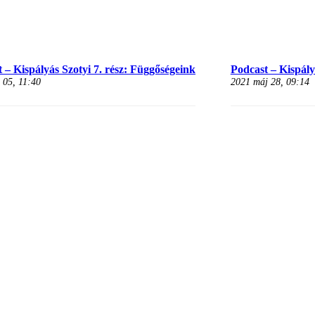
 – Kispályás Szotyi 7. rész: Függőségeink
Podcast – Kispályá
 05, 11:40
2021 máj 28, 09:14