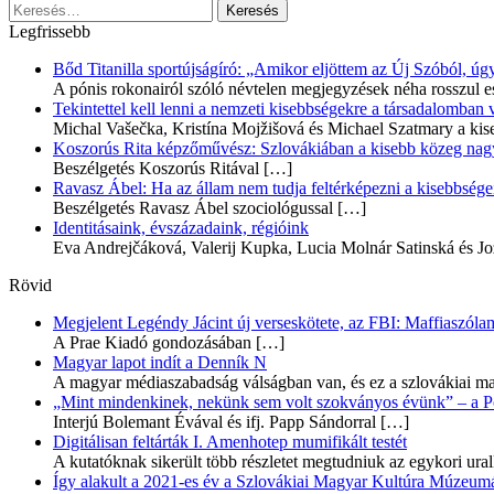
Keresés:
Legfrissebb
Bőd Titanilla sportújságíró: „Amikor eljöttem az Új Szóból, 
A pónis rokonairól szóló névtelen megjegyzések néha rosszul e
Tekintettel kell lenni a nemzeti kisebbségekre a társadalomban
Michal Vašečka, Kristína Mojžišová és Michael Szatmary a kis
Koszorús Rita képzőművész: Szlovákiában a kisebb közeg nagyo
Beszélgetés Koszorús Ritával
[…]
Ravasz Ábel: Ha az állam nem tudja feltérképezni a kisebbségeit
Beszélgetés Ravasz Ábel szociológussal
[…]
Identitásaink, évszázadaink, régióink
Eva Andrejčáková, Valerij Kupka, Lucia Molnár Satinská és Jo
Rövid
Megjelent Legéndy Jácint új verseskötete, az FBI: Maffiaszóla
A Prae Kiadó gondozásában
[…]
Magyar lapot indít a Denník N
A magyar médiaszabadság válságban van, és ez a szlovákiai ma
„Mint mindenkinek, nekünk sem volt szokványos évünk” – a Pozs
Interjú Bolemant Évával és ifj. Papp Sándorral
[…]
Digitálisan feltárták I. Amenhotep mumifikált testét
A kutatóknak sikerült több részletet megtudniuk az egykori ur
Így alakult a 2021-es év a Szlovákiai Magyar Kultúra Múzeum