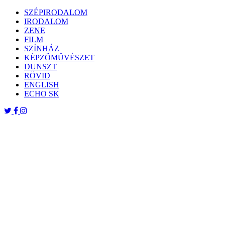
Skip
SZÉPIRODALOM
to
IRODALOM
content
ZENE
FILM
SZÍNHÁZ
KÉPZŐMŰVÉSZET
DUNSZT
RÖVID
ENGLISH
ECHO SK