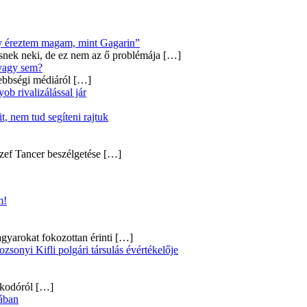
úgy éreztem magam, mint Gagarin”
snek neki, de ez nem az ő problémája
[…]
 vagy sem?
ebbségi médiáról
[…]
b rivalizálással jár
, nem tud segíteni rajtuk
zef Tancer beszélgetése
[…]
m!
gyarokat fokozottan érinti
[…]
onyi Kifli polgári társulás évértékelője
alkodóról
[…]
ában