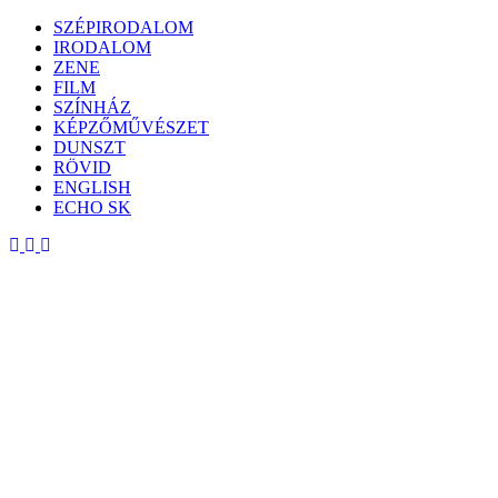
Skip
SZÉPIRODALOM
to
IRODALOM
content
ZENE
FILM
SZÍNHÁZ
KÉPZŐMŰVÉSZET
DUNSZT
RÖVID
ENGLISH
ECHO SK