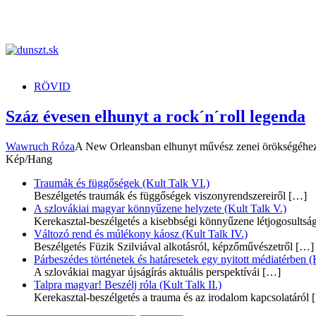
dunszt.sk
kultmag
RÖVID
Száz évesen elhunyt a rock´n´roll legenda
Wawruch Róza
A New Orleansban elhunyt művész zenei örökségéhez t
Kép/Hang
Traumák és függőségek (Kult Talk VI.)
Beszélgetés traumák és függőségek viszonyrendszereiről
[…]
A szlovákiai magyar könnyűzene helyzete (Kult Talk V.)
Kerekasztal-beszélgetés a kisebbségi könnyűzene létjogosultsá
Változó rend és múlékony káosz (Kult Talk IV.)
Beszélgetés Füzik Szilviával alkotásról, képzőművészetről
[…]
Párbeszédes történetek és határesetek egy nyitott médiatérben (K
A szlovákiai magyar újságírás aktuális perspektívái
[…]
Talpra magyar! Beszélj róla (Kult Talk II.)
Kerekasztal-beszélgetés a trauma és az irodalom kapcsolatáról
[