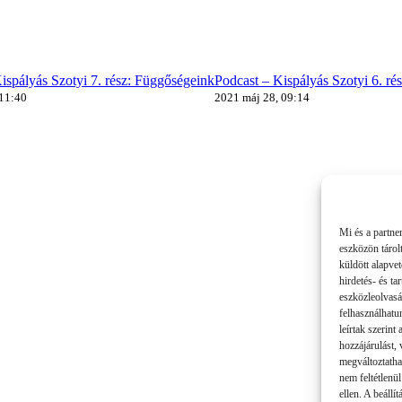
ispályás Szotyi 7. rész: Függőségeink
Podcast – Kispályás Szotyi 6. ré
 11:40
2021 máj 28, 09:14
Mi és a partne
eszközön tárol
küldött alapve
hirdetés- és t
eszközleolvasá
felhasználhatu
leírtak szerint
hozzájárulást,
megváltoztatha
nem feltétlenül
ellen. A beállí