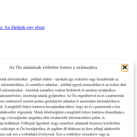
sz: Az életünk egy része
Az Ön adatainak védelme fontos a számunkra
reink információkat – például sütiket – tárolunk egy eszközön vagy hozzáférünk az
t információkhoz, és személyes adatokat – például egyedi azonosítókat és az eszköz által
tő információkat – kezelünk személyre szabott hirdetések és tartalom nyújtásához,
artalomméréshez, nézettségi adatok gyűjtéséhez. Az Ön engedélyével mi és a partnereink
sos módszerrel szerzett pontos geolokációs adatokat és azonosítási információkat is
nk. A megfelelő helyre kattintva hozzájárulhat ahhoz, hogy mi és a partnereink a fent
 adatkezelést végezzünk. Másik lehetőségként a megfelelő helyre kattintva elutasíthatja a
 vagy a hozzájárulás megadása előtt részletesebb információkhoz juthat, és
tja beállításait. Felhívjuk figyelmét, hogy személyes adatainak bizonyos kezeléséhez
 szükséges az Ön hozzájárulása, de jogában áll tiltakozni az ilyen jellegű adatkezelés
tásai csak erre a weboldalra érvényesek. Erre a webhelyre visszatérve vagy az