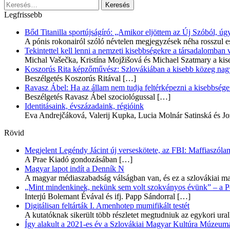
Keresés:
Legfrissebb
Bőd Titanilla sportújságíró: „Amikor eljöttem az Új Szóból, 
A pónis rokonairól szóló névtelen megjegyzések néha rosszul e
Tekintettel kell lenni a nemzeti kisebbségekre a társadalomban
Michal Vašečka, Kristína Mojžišová és Michael Szatmary a kis
Koszorús Rita képzőművész: Szlovákiában a kisebb közeg nagyo
Beszélgetés Koszorús Ritával
[…]
Ravasz Ábel: Ha az állam nem tudja feltérképezni a kisebbségeit
Beszélgetés Ravasz Ábel szociológussal
[…]
Identitásaink, évszázadaink, régióink
Eva Andrejčáková, Valerij Kupka, Lucia Molnár Satinská és Jo
Rövid
Megjelent Legéndy Jácint új verseskötete, az FBI: Maffiaszóla
A Prae Kiadó gondozásában
[…]
Magyar lapot indít a Denník N
A magyar médiaszabadság válságban van, és ez a szlovákiai ma
„Mint mindenkinek, nekünk sem volt szokványos évünk” – a Pozs
Interjú Bolemant Évával és ifj. Papp Sándorral
[…]
Digitálisan feltárták I. Amenhotep mumifikált testét
A kutatóknak sikerült több részletet megtudniuk az egykori ur
Így alakult a 2021-es év a Szlovákiai Magyar Kultúra Múzeum