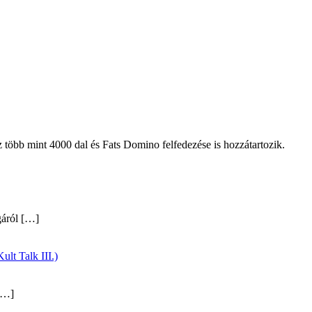
öbb mint 4000 dal és Fats Domino felfedezése is hozzátartozik.
gáról
[…]
ult Talk III.)
…]