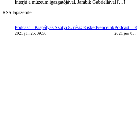
Interjú a múzeum igazgatójával, Jarábik Gabriellával
[…]
RSS lapszemle
Podcast – Kispályás Szotyi 8. rész: Kiskedvenceink
Podcast – K
2021 jún 25, 09:56
2021 jún 05,