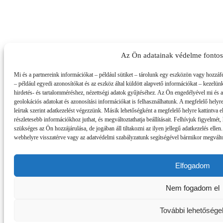
Az Ön adatainak védelme fonto
Mi és a partnereink információkat – például sütiket – tárolunk egy eszközön vagy hozzáf
– például egyedi azonosítókat és az eszköz által küldött alapvető információkat – kezelün
hirdetés- és tartalomméréshez, nézettségi adatok gyűjtéséhez. Az Ön engedélyével mi és 
geolokációs adatokat és azonosítási információkat is felhasználhatunk. A megfelelő helyre
leírtak szerint adatkezelést végezzünk. Másik lehetőségként a megfelelő helyre kattintva el
részletesebb információkhoz juthat, és megváltoztathatja beállításait. Felhívjuk figyelmé
szükséges az Ön hozzájárulása, de jogában áll tiltakozni az ilyen jellegű adatkezelés ellen
webhelyre visszatérve vagy az adatvédelmi szabályzatunk segítségével bármikor megváltozt
Elfogadom
Nem fogadom el
További lehetősége