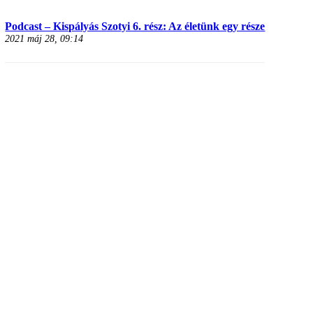
Podcast – Kispályás Szotyi 6. rész: Az életünk egy része
2021 máj 28, 09:14