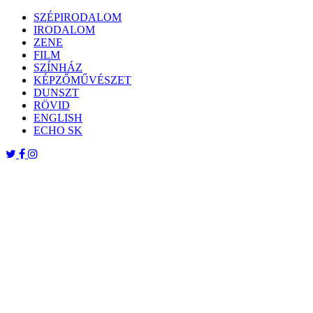
Skip
SZÉPIRODALOM
to
IRODALOM
content
ZENE
FILM
SZÍNHÁZ
KÉPZŐMŰVÉSZET
DUNSZT
RÖVID
ENGLISH
ECHO SK