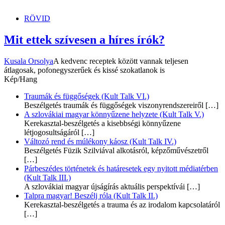
dunszt.sk
kultmag
RÖVID
Mit ettek szívesen a híres írók?
Kusala Orsolya
A kedvenc receptek között vannak teljesen
átlagosak, pofonegyszerűek és kissé szokatlanok is
Kép/Hang
Traumák és függőségek (Kult Talk VI.)
Beszélgetés traumák és függőségek viszonyrendszereiről
[…]
A szlovákiai magyar könnyűzene helyzete (Kult Talk V.)
Kerekasztal-beszélgetés a kisebbségi könnyűzene
létjogosultságáról
[…]
Változó rend és múlékony káosz (Kult Talk IV.)
Beszélgetés Füzik Szilviával alkotásról, képzőművészetről
[…]
Párbeszédes történetek és határesetek egy nyitott médiatérben
(Kult Talk III.)
A szlovákiai magyar újságírás aktuális perspektívái
[…]
Talpra magyar! Beszélj róla (Kult Talk II.)
Kerekasztal-beszélgetés a trauma és az irodalom kapcsolatáról
[…]