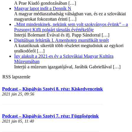
A Prae Kiadó gondozásában
[…]
Magyar lapot indít a Denník N
A magyar médiaszabadság válságban van, és ez a szlovákiai
magyarokat fokozottan érinti
[…]
„Mint mindenkinek, nekünk sem volt szokványos évünk” – a
Pozsonyi Kifli polgári társulás évértékelője
Interjú Bolemant Évával és ifj. Papp Sándorral
[…]
Digitálisan feltárták I. Amenhotep mumifikált testét
A kutatóknak sikerült több részletet megtudniuk az egykori
uralkodóról
[…]
Így alakult a 2021-es év a Szlovákiai Magyar Kultúra
Múzeumában
Interjú a múzeum igazgatójával, Jarábik Gabriellával
[…]
RSS lapszemle
Podcast – Kispályás Szotyi 8. rész: Kiskedvenceink
2021 jún 25, 09:56
Podcast – Kispályás Szotyi 7. rész: Függőségeink
2021 jún 05, 11:40