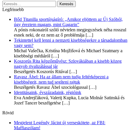
Keresés:
Legfrissebb
Bőd Titanilla sportújságíró: „Amikor eljöttem az Új Szóból,
úgy éreztem magam, mint Gagarin”
A pónis rokonairól szóló névtelen megjegyzések néha rosszul
esnek neki, de ez nem az ő problémája
[…]
Tekintettel kell lenni a nemzeti kisebbségekre a társadalomban
vagy sem?
Michal Vašečka, Kristína Mojžišová és Michael Szatmary a
kisebbségi médiáról
[…]
Koszorús Rita képzőművész: Szlovákiában a kisebb közeg
nagyob rivalizálással jár
Beszélgetés Koszorús Ritával
[…]
Ravasz Ábel: Ha az állam nem tudja feltérképezni a
kisebbségeit, nem tud segíteni rajtuk
Beszélgetés Ravasz Ábel szociológussal
[…]
Identitásaink, évszázadaink, régióink
Eva Andrejčáková, Valerij Kupka, Lucia Molnár Satinská és
Jozef Tancer beszélgetése
[…]
Rövid
Megjelent Legéndy Jácint új verseskötete, az FBI:
Maffiaszólam!