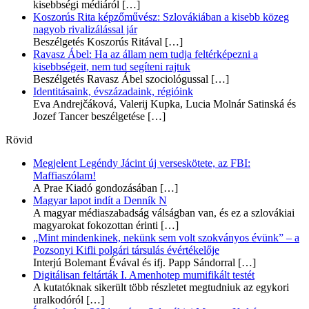
kisebbségi médiáról
[…]
Koszorús Rita képzőművész: Szlovákiában a kisebb közeg
nagyob rivalizálással jár
Beszélgetés Koszorús Ritával
[…]
Ravasz Ábel: Ha az állam nem tudja feltérképezni a
kisebbségeit, nem tud segíteni rajtuk
Beszélgetés Ravasz Ábel szociológussal
[…]
Identitásaink, évszázadaink, régióink
Eva Andrejčáková, Valerij Kupka, Lucia Molnár Satinská és
Jozef Tancer beszélgetése
[…]
Rövid
Megjelent Legéndy Jácint új verseskötete, az FBI:
Maffiaszólam!
A Prae Kiadó gondozásában
[…]
Magyar lapot indít a Denník N
A magyar médiaszabadság válságban van, és ez a szlovákiai
magyarokat fokozottan érinti
[…]
„Mint mindenkinek, nekünk sem volt szokványos évünk” – a
Pozsonyi Kifli polgári társulás évértékelője
Interjú Bolemant Évával és ifj. Papp Sándorral
[…]
Digitálisan feltárták I. Amenhotep mumifikált testét
A kutatóknak sikerült több részletet megtudniuk az egykori
uralkodóról
[…]