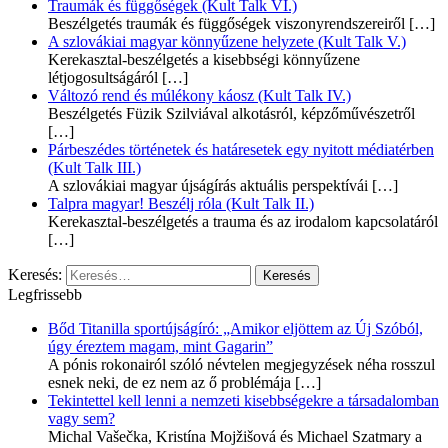
Traumák és függőségek (Kult Talk VI.)
Beszélgetés traumák és függőségek viszonyrendszereiről
[…]
A szlovákiai magyar könnyűzene helyzete (Kult Talk V.)
Kerekasztal-beszélgetés a kisebbségi könnyűzene
létjogosultságáról
[…]
Változó rend és múlékony káosz (Kult Talk IV.)
Beszélgetés Füzik Szilviával alkotásról, képzőművészetről
[…]
Párbeszédes történetek és határesetek egy nyitott médiatérben
(Kult Talk III.)
A szlovákiai magyar újságírás aktuális perspektívái
[…]
Talpra magyar! Beszélj róla (Kult Talk II.)
Kerekasztal-beszélgetés a trauma és az irodalom kapcsolatáról
[…]
Keresés:
Legfrissebb
Bőd Titanilla sportújságíró: „Amikor eljöttem az Új Szóból,
úgy éreztem magam, mint Gagarin”
A pónis rokonairól szóló névtelen megjegyzések néha rosszul
esnek neki, de ez nem az ő problémája
[…]
Tekintettel kell lenni a nemzeti kisebbségekre a társadalomban
vagy sem?
Michal Vašečka, Kristína Mojžišová és Michael Szatmary a