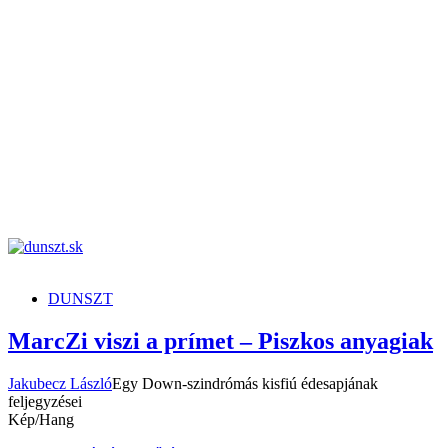
dunszt.sk
kultmag
DUNSZT
MarcZi viszi a prímet – Piszkos anyagiak
Jakubecz László
Egy Down-szindrómás kisfiú édesapjának
feljegyzései
Kép/Hang