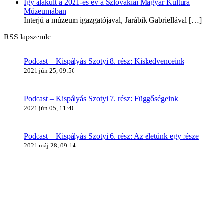
Így alakult a 2021-es év a Szlovákiai Magyar Kultúra
Múzeumában
Interjú a múzeum igazgatójával, Jarábik Gabriellával
[…]
RSS lapszemle
Podcast – Kispályás Szotyi 8. rész: Kiskedvenceink
2021 jún 25, 09:56
Podcast – Kispályás Szotyi 7. rész: Függőségeink
2021 jún 05, 11:40
Podcast – Kispályás Szotyi 6. rész: Az életünk egy része
2021 máj 28, 09:14