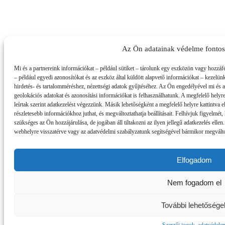
Az Ön adatainak védelme fonto
Mi és a partnereink információkat – például sütiket – tárolunk egy eszközön vagy hozzáf
– például egyedi azonosítókat és az eszköz által küldött alapvető információkat – kezelün
hirdetés- és tartalomméréshez, nézettségi adatok gyűjtéséhez. Az Ön engedélyével mi és 
geolokációs adatokat és azonosítási információkat is felhasználhatunk. A megfelelő helyre
leírtak szerint adatkezelést végezzünk. Másik lehetőségként a megfelelő helyre kattintva el
részletesebb információkhoz juthat, és megváltoztathatja beállításait. Felhívjuk figyelmé
szükséges az Ön hozzájárulása, de jogában áll tiltakozni az ilyen jellegű adatkezelés ellen
webhelyre visszatérve vagy az adatvédelmi szabályzatunk segítségével bármikor megváltozt
Elfogadom
Nem fogadom el
További lehetősége