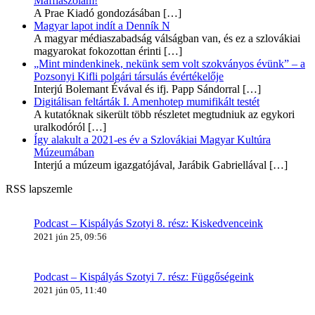
Maffiaszólam!
A Prae Kiadó gondozásában
[…]
Magyar lapot indít a Denník N
A magyar médiaszabadság válságban van, és ez a szlovákiai
magyarokat fokozottan érinti
[…]
„Mint mindenkinek, nekünk sem volt szokványos évünk” – a
Pozsonyi Kifli polgári társulás évértékelője
Interjú Bolemant Évával és ifj. Papp Sándorral
[…]
Digitálisan feltárták I. Amenhotep mumifikált testét
A kutatóknak sikerült több részletet megtudniuk az egykori
uralkodóról
[…]
Így alakult a 2021-es év a Szlovákiai Magyar Kultúra
Múzeumában
Interjú a múzeum igazgatójával, Jarábik Gabriellával
[…]
RSS lapszemle
Podcast – Kispályás Szotyi 8. rész: Kiskedvenceink
2021 jún 25, 09:56
Podcast – Kispályás Szotyi 7. rész: Függőségeink
2021 jún 05, 11:40