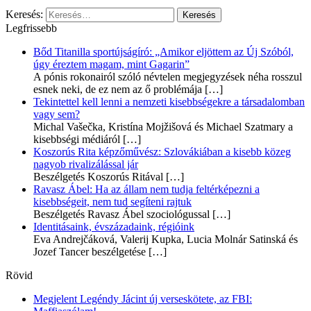
Keresés:
Legfrissebb
Bőd Titanilla sportújságíró: „Amikor eljöttem az Új Szóból,
úgy éreztem magam, mint Gagarin”
A pónis rokonairól szóló névtelen megjegyzések néha rosszul
esnek neki, de ez nem az ő problémája
[…]
Tekintettel kell lenni a nemzeti kisebbségekre a társadalomban
vagy sem?
Michal Vašečka, Kristína Mojžišová és Michael Szatmary a
kisebbségi médiáról
[…]
Koszorús Rita képzőművész: Szlovákiában a kisebb közeg
nagyob rivalizálással jár
Beszélgetés Koszorús Ritával
[…]
Ravasz Ábel: Ha az állam nem tudja feltérképezni a
kisebbségeit, nem tud segíteni rajtuk
Beszélgetés Ravasz Ábel szociológussal
[…]
Identitásaink, évszázadaink, régióink
Eva Andrejčáková, Valerij Kupka, Lucia Molnár Satinská és
Jozef Tancer beszélgetése
[…]
Rövid
Megjelent Legéndy Jácint új verseskötete, az FBI: