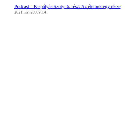
Podcast – Kispályás Szotyi 6. rész: Az életünk egy része
2021 máj 28, 09:14