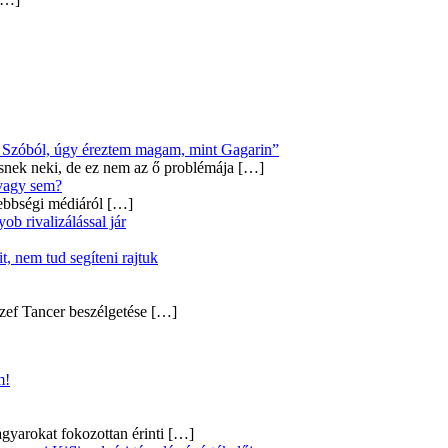
Új Szóból, úgy éreztem magam, mint Gagarin”
snek neki, de ez nem az ő problémája
[…]
 vagy sem?
ebbségi médiáról
[…]
b rivalizálással jár
, nem tud segíteni rajtuk
zef Tancer beszélgetése
[…]
m!
gyarokat fokozottan érinti
[…]