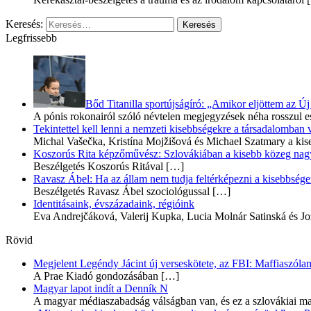
Keresés:
Legfrissebb
Bőd Titanilla sportújságíró: „Amikor eljöttem az 
A pónis rokonairól szóló névtelen megjegyzések néha rosszul e
Tekintettel kell lenni a nemzeti kisebbségekre a társadalomban
Michal Vašečka, Kristína Mojžišová és Michael Szatmary a kis
Koszorús Rita képzőművész: Szlovákiában a kisebb közeg nagyo
Beszélgetés Koszorús Ritával
[…]
Ravasz Ábel: Ha az állam nem tudja feltérképezni a kisebbségeit
Beszélgetés Ravasz Ábel szociológussal
[…]
Identitásaink, évszázadaink, régióink
Eva Andrejčáková, Valerij Kupka, Lucia Molnár Satinská és Jo
Rövid
Megjelent Legéndy Jácint új verseskötete, az FBI: Maffiaszóla
A Prae Kiadó gondozásában
[…]
Magyar lapot indít a Denník N
A magyar médiaszabadság válságban van, és ez a szlovákiai ma