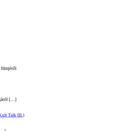
filmjéről
gáról
[…]
ult Talk III.)
…]