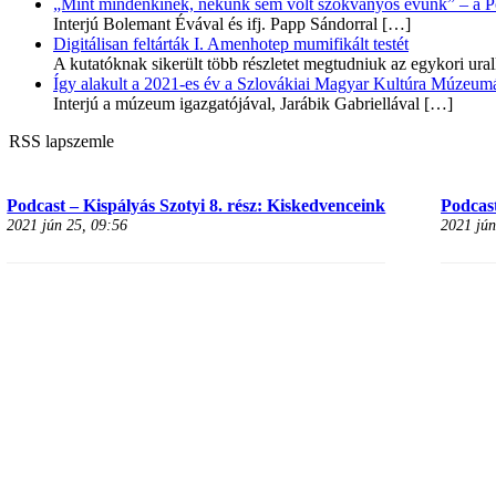
„Mint mindenkinek, nekünk sem volt szokványos évünk” – a Pozs
Interjú Bolemant Évával és ifj. Papp Sándorral
[…]
Digitálisan feltárták I. Amenhotep mumifikált testét
A kutatóknak sikerült több részletet megtudniuk az egykori ur
Így alakult a 2021-es év a Szlovákiai Magyar Kultúra Múzeum
Interjú a múzeum igazgatójával, Jarábik Gabriellával
[…]
RSS lapszemle
Podcast – Kispályás Szotyi 8. rész: Kiskedvenceink
Podcast
2021 jún 25, 09:56
2021 jún