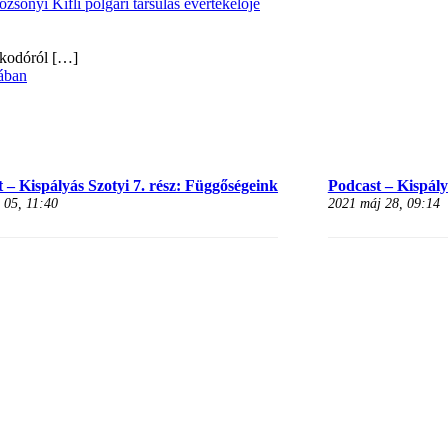
onyi Kifli polgári társulás évértékelője
alkodóról
[…]
ában
 – Kispályás Szotyi 7. rész: Függőségeink
Podcast – Kispályá
 05, 11:40
2021 máj 28, 09:14