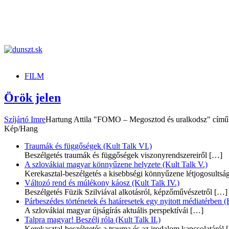
dunszt.sk
kultmag
FILM
Örök jelen
Szíjártó Imre
Hartung Attila "FOMO – Megosztod és uralkodsz" című 
Kép/Hang
Traumák és függőségek (Kult Talk VI.)
Beszélgetés traumák és függőségek viszonyrendszereiről
[…]
A szlovákiai magyar könnyűzene helyzete (Kult Talk V.)
Kerekasztal-beszélgetés a kisebbségi könnyűzene létjogosultsá
Változó rend és múlékony káosz (Kult Talk IV.)
Beszélgetés Füzik Szilviával alkotásról, képzőművészetről
[…]
Párbeszédes történetek és határesetek egy nyitott médiatérben (K
A szlovákiai magyar újságírás aktuális perspektívái
[…]
Talpra magyar! Beszélj róla (Kult Talk II.)
Kerekasztal-beszélgetés a trauma és az irodalom kapcsolatáról
[