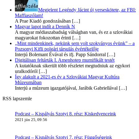
Megjelent Legéndy Jácint új verseskötete, az FBI:
Maffiaszólam!
A Prae Kiadó gondozásában
[…]
Magyar lapot indít a Denník N
A magyar médiaszabadság válságban van, és ez a szlovákiai
magyarokat fokozottan érinti
[…]
„Mint mindenkinek, nekünk sem volt szokványos évünk” – a
Pozsonyi Kifli polgári társulás évértékelője
Interjú Bolemant Évával és ifj. Papp Sándorral
[…]
Digitálisan feltárták I. Amenhotep mumifikált testét
A kutatóknak sikerült több részletet megtudniuk az egykori
uralkodóról
[…]
Így alakult a 2021-es év a Szlovákiai Magyar Kultúra
Múzeumában
Interjú a múzeum igazgatójával, Jarábik Gabriellával
[…]
RSS lapszemle
Podcast – Kispályás Szotyi 8. rész: Kiskedvenceink
2021 jún 25, 09:56
Podcast – Kispályás Szotyi 7. rész: Függőségeink