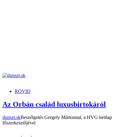
dunszt.sk
kultmag
RÖVID
Az Orbán család luxusbirtokáról
dunszt.sk
Beszélgetés Gergely Mártonnal, a HVG hetilap
főszerkesztőjével