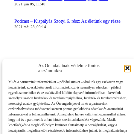
2021 jún 05, 11:40
Podcast – Kispályás Szotyi 6. rész: Az életünk egy része
2021 máj 28, 09:14
Az Ön adatainak védelme fontos
a számunkra
Mi és a partnereink információkat – például sütiket – tárolunk egy eszközön vagy
hozzáférünk az eszközön tárolt információkhoz, és személyes adatokat – például
egyedi azonosítókat és az eszköz által küldött alapvető információkat – kezelünk
személyre szabott hirdetések és tartalom nyújtásához, hirdetés- és tartalomméréshez,
nézettségi adatok gyűjtéséhez. Az Ön engedélyével mi és a partnereink
eszközleolvasásos módszerrel szerzett pontos geolokációs adatokat és azonosítási
információkat is felhasználhatunk. A megfelelő helyre kattintva hozzájárulhat ahhoz,
hogy mi és a partnereink a fent leírtak szerint adatkezelést végezzünk. Másik
lehetőségként a megfelelő helyre kattintva elutasíthatja a hozzájárulást, vagy a
hozzájárulás megadása előtt részletesebb információkhoz juthat, és megváltoztathatja