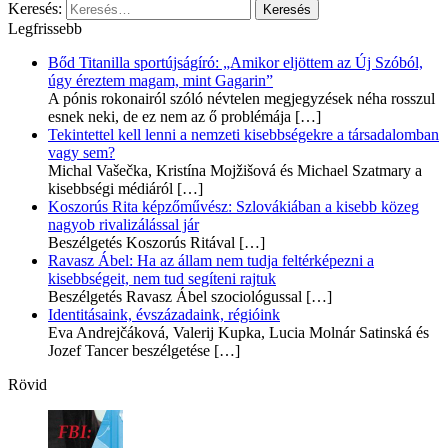
Keresés:
Legfrissebb
Bőd Titanilla sportújságíró: „Amikor eljöttem az Új Szóból,
úgy éreztem magam, mint Gagarin”
A pónis rokonairól szóló névtelen megjegyzések néha rosszul
esnek neki, de ez nem az ő problémája
[…]
Tekintettel kell lenni a nemzeti kisebbségekre a társadalomban
vagy sem?
Michal Vašečka, Kristína Mojžišová és Michael Szatmary a
kisebbségi médiáról
[…]
Koszorús Rita képzőművész: Szlovákiában a kisebb közeg
nagyob rivalizálással jár
Beszélgetés Koszorús Ritával
[…]
Ravasz Ábel: Ha az állam nem tudja feltérképezni a
kisebbségeit, nem tud segíteni rajtuk
Beszélgetés Ravasz Ábel szociológussal
[…]
Identitásaink, évszázadaink, régióink
Eva Andrejčáková, Valerij Kupka, Lucia Molnár Satinská és
Jozef Tancer beszélgetése
[…]
Rövid