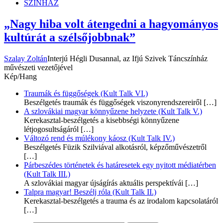
SZÍNHÁZ
„Nagy hiba volt átengedni a hagyományos
kultúrát a szélsőjobbnak”
Szalay Zoltán
Interjú Hégli Dusannal, az Ifjú Szivek Táncszínház
művészeti vezetőjével
Kép/Hang
Traumák és függőségek (Kult Talk VI.)
Beszélgetés traumák és függőségek viszonyrendszereiről
[…]
A szlovákiai magyar könnyűzene helyzete (Kult Talk V.)
Kerekasztal-beszélgetés a kisebbségi könnyűzene
létjogosultságáról
[…]
Változó rend és múlékony káosz (Kult Talk IV.)
Beszélgetés Füzik Szilviával alkotásról, képzőművészetről
[…]
Párbeszédes történetek és határesetek egy nyitott médiatérben
(Kult Talk III.)
A szlovákiai magyar újságírás aktuális perspektívái
[…]
Talpra magyar! Beszélj róla (Kult Talk II.)
Kerekasztal-beszélgetés a trauma és az irodalom kapcsolatáról
[…]