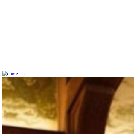
dunszt.sk
kultmag