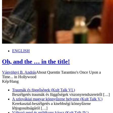
ENGLISH
Oh, and the … in the title!
Vágvölgyi B. András
About Quentin Tarantino's Once Upon a
Time... in Hollywood
Kép/Hang
Traumák és függőségek (Kult Talk VI.)
Beszélgetés traumák és függőségek viszonyrendszereiről
[…]
A szlovákiai magyar könnyűzene helyzete (Kult Talk V.)
Kerekasztal-beszélgetés a kisebbségi könnyűzene
létjogosultságáról
[…]
Változó rend és múlékony káosz (Kult Talk IV.)