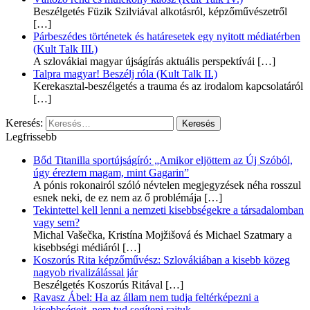
Beszélgetés Füzik Szilviával alkotásról, képzőművészetről
[…]
Párbeszédes történetek és határesetek egy nyitott médiatérben
(Kult Talk III.)
A szlovákiai magyar újságírás aktuális perspektívái
[…]
Talpra magyar! Beszélj róla (Kult Talk II.)
Kerekasztal-beszélgetés a trauma és az irodalom kapcsolatáról
[…]
Keresés:
Legfrissebb
Bőd Titanilla sportújságíró: „Amikor eljöttem az Új Szóból,
úgy éreztem magam, mint Gagarin”
A pónis rokonairól szóló névtelen megjegyzések néha rosszul
esnek neki, de ez nem az ő problémája
[…]
Tekintettel kell lenni a nemzeti kisebbségekre a társadalomban
vagy sem?
Michal Vašečka, Kristína Mojžišová és Michael Szatmary a
kisebbségi médiáról
[…]
Koszorús Rita képzőművész: Szlovákiában a kisebb közeg
nagyob rivalizálással jár
Beszélgetés Koszorús Ritával
[…]
Ravasz Ábel: Ha az állam nem tudja feltérképezni a
kisebbségeit, nem tud segíteni rajtuk