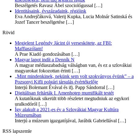
Beszélgetés Ravasz Ábel szociológussal
[…]
Identitásaink, évszázadaink, régióink
Eva Andrejčáková, Valerij Kupka, Lucia Molnár Satinská és
Jozef Tancer beszélgetése
[…]
Rövid
Megjelent Legéndy Jácint új verseskötete, az FBI:
Maffiaszólam!
A Prae Kiadó gondozásában
[…]
Magyar lapot indít a Denník N
A magyar médiaszabadság válságban van, és ez a szlovákiai
magyarokat fokozottan érinti
[…]
„Mint mindenkinek, nekünk sem volt szokványos évünk” – a
Pozsonyi Kifli polgári társulás évértékelője
Interjú Bolemant Évával és ifj. Papp Sándorral
[…]
Digitálisan feltárták I. Amenhotep mumifikált testét
A kutatóknak sikerült több részletet megtudniuk az egykori
uralkodóról
[…]
Így alakult a 2021-es év a Szlovákiai Magyar Kultúra
Múzeumában
Interjú a múzeum igazgatójával, Jarábik Gabriellával
[…]
RSS lapszemle