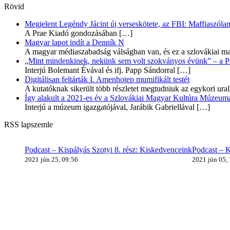
Rövid
Megjelent Legéndy Jácint új verseskötete, az FBI: Maffiaszóla
A Prae Kiadó gondozásában
[…]
Magyar lapot indít a Denník N
A magyar médiaszabadság válságban van, és ez a szlovákiai ma
„Mint mindenkinek, nekünk sem volt szokványos évünk” – a Pozs
Interjú Bolemant Évával és ifj. Papp Sándorral
[…]
Digitálisan feltárták I. Amenhotep mumifikált testét
A kutatóknak sikerült több részletet megtudniuk az egykori ur
Így alakult a 2021-es év a Szlovákiai Magyar Kultúra Múzeum
Interjú a múzeum igazgatójával, Jarábik Gabriellával
[…]
RSS lapszemle
Podcast – Kispályás Szotyi 8. rész: Kiskedvenceink
Podcast – K
2021 jún 25, 09:56
2021 jún 05,