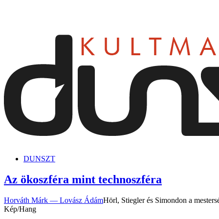
dunszt.sk
kultmag
DUNSZT
Az ökoszféra mint technoszféra
Horváth Márk — Lovász Ádám
Hörl, Stiegler és Simondon a mesters
Kép/Hang