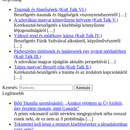
Traumák és függőségek (Kult Talk VI.)
Beszélgetés traumák és függőségek viszonyrendszereiről
[…]
A szlovákiai magyar könnyűzene helyzete (Kult Talk V.)
Kerekasztal-beszélgetés a kisebbségi könnyűzene
létjogosultságáról
[…]
Változó rend és múlékony káosz (Kult Talk IV.)
Beszélgetés Füzik Szilviával alkotásról, képzőművészetről
[…]
Párbeszédes történetek és határesetek egy nyitott médiatérben
(Kult Talk III.)
A szlovákiai magyar újságírás aktuális perspektívái
[…]
Talpra magyar! Beszélj róla (Kult Talk II.)
Kerekasztal-beszélgetés a trauma és az irodalom kapcsolatáról
[…]
Keresés:
Legfrissebb
Bőd Titanilla sportújságíró: „Amikor eljöttem az Új Szóból,
úgy éreztem magam, mint Gagarin”
A pónis rokonairól szóló névtelen megjegyzések néha rosszul
esnek neki, de ez nem az ő problémája
[…]
Tekintettel kell lenni a nemzeti kisebbségekre a társadalomban
vagy sem?