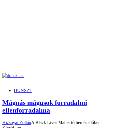
dunszt.sk
kultmag
DUNSZT
Mágnás mágusok forradalmi
ellenforradalma
Hizsnyai Zoltán
A Black Lives Matter térben és időben
Kép/Hang