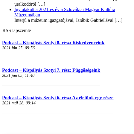
uralkodóról
[…]
Így alakult a 2021-es év a Szlovákiai Magyar Kultúra
Múzeumában
Interjú a múzeum igazgatójával, Jarábik Gabriellával
[…]
RSS lapszemle
Podcast – Kispályás Szotyi 8. rész: Kiskedvenceink
2021 jún 25, 09:56
Podcast – Kispályás Szotyi 7. rész: Függőségeink
2021 jún 05, 11:40
Podcast – Kispályás Szotyi 6. rész: Az életünk egy része
2021 máj 28, 09:14