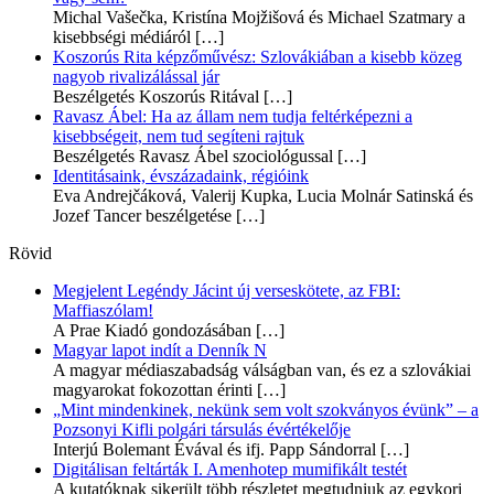
Michal Vašečka, Kristína Mojžišová és Michael Szatmary a
kisebbségi médiáról
[…]
Koszorús Rita képzőművész: Szlovákiában a kisebb közeg
nagyob rivalizálással jár
Beszélgetés Koszorús Ritával
[…]
Ravasz Ábel: Ha az állam nem tudja feltérképezni a
kisebbségeit, nem tud segíteni rajtuk
Beszélgetés Ravasz Ábel szociológussal
[…]
Identitásaink, évszázadaink, régióink
Eva Andrejčáková, Valerij Kupka, Lucia Molnár Satinská és
Jozef Tancer beszélgetése
[…]
Rövid
Megjelent Legéndy Jácint új verseskötete, az FBI:
Maffiaszólam!
A Prae Kiadó gondozásában
[…]
Magyar lapot indít a Denník N
A magyar médiaszabadság válságban van, és ez a szlovákiai
magyarokat fokozottan érinti
[…]
„Mint mindenkinek, nekünk sem volt szokványos évünk” – a
Pozsonyi Kifli polgári társulás évértékelője
Interjú Bolemant Évával és ifj. Papp Sándorral
[…]
Digitálisan feltárták I. Amenhotep mumifikált testét
A kutatóknak sikerült több részletet megtudniuk az egykori