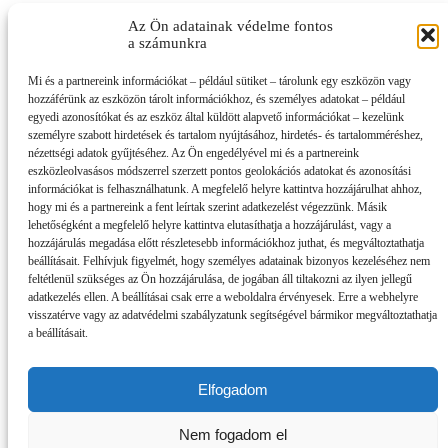
Az Ön adatainak védelme fontos
a számunkra
Mi és a partnereink információkat – például sütiket – tárolunk egy eszközön vagy
hozzáférünk az eszközön tárolt információkhoz, és személyes adatokat – például
egyedi azonosítókat és az eszköz által küldött alapvető információkat – kezelünk
személyre szabott hirdetések és tartalom nyújtásához, hirdetés- és tartalomméréshez,
nézettségi adatok gyűjtéséhez. Az Ön engedélyével mi és a partnereink
eszközleolvasásos módszerrel szerzett pontos geolokációs adatokat és azonosítási
információkat is felhasználhatunk. A megfelelő helyre kattintva hozzájárulhat ahhoz,
hogy mi és a partnereink a fent leírtak szerint adatkezelést végezzünk. Másik
lehetőségként a megfelelő helyre kattintva elutasíthatja a hozzájárulást, vagy a
hozzájárulás megadása előtt részletesebb információkhoz juthat, és megváltoztathatja
beállításait. Felhívjuk figyelmét, hogy személyes adatainak bizonyos kezeléséhez nem
feltétlenül szükséges az Ön hozzájárulása, de jogában áll tiltakozni az ilyen jellegű
adatkezelés ellen. A beállításai csak erre a weboldalra érvényesek. Erre a webhelyre
visszatérve vagy az adatvédelmi szabályzatunk segítségével bármikor megváltoztathatja
a beállításait.
Elfogadom
Impresszum
Partnereink
Nem fogadom el
Szerzői jogok, adatvédelem