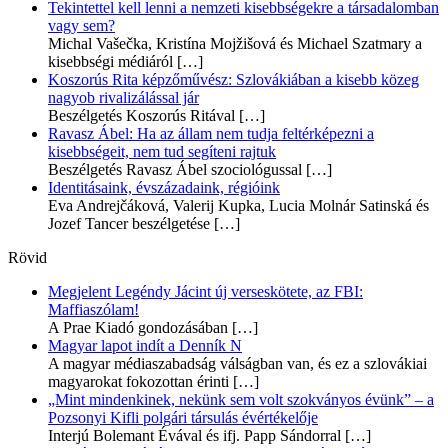
Tekintettel kell lenni a nemzeti kisebbségekre a társadalomban
vagy sem?
Michal Vašečka, Kristína Mojžišová és Michael Szatmary a
kisebbségi médiáról
[…]
Koszorús Rita képzőművész: Szlovákiában a kisebb közeg
nagyob rivalizálással jár
Beszélgetés Koszorús Ritával
[…]
Ravasz Ábel: Ha az állam nem tudja feltérképezni a
kisebbségeit, nem tud segíteni rajtuk
Beszélgetés Ravasz Ábel szociológussal
[…]
Identitásaink, évszázadaink, régióink
Eva Andrejčáková, Valerij Kupka, Lucia Molnár Satinská és
Jozef Tancer beszélgetése
[…]
Rövid
Megjelent Legéndy Jácint új verseskötete, az FBI:
Maffiaszólam!
A Prae Kiadó gondozásában
[…]
Magyar lapot indít a Denník N
A magyar médiaszabadság válságban van, és ez a szlovákiai
magyarokat fokozottan érinti
[…]
„Mint mindenkinek, nekünk sem volt szokványos évünk” – a
Pozsonyi Kifli polgári társulás évértékelője
Interjú Bolemant Évával és ifj. Papp Sándorral
[…]