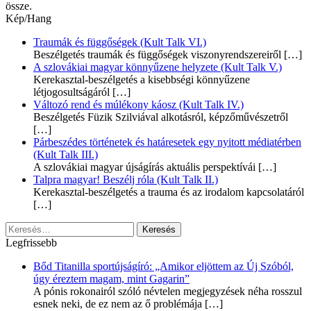
össze.
Kép/Hang
Traumák és függőségek (Kult Talk VI.)
Beszélgetés traumák és függőségek viszonyrendszereiről
[…]
A szlovákiai magyar könnyűzene helyzete (Kult Talk V.)
Kerekasztal-beszélgetés a kisebbségi könnyűzene
létjogosultságáról
[…]
Változó rend és múlékony káosz (Kult Talk IV.)
Beszélgetés Füzik Szilviával alkotásról, képzőművészetről
[…]
Párbeszédes történetek és határesetek egy nyitott médiatérben
(Kult Talk III.)
A szlovákiai magyar újságírás aktuális perspektívái
[…]
Talpra magyar! Beszélj róla (Kult Talk II.)
Kerekasztal-beszélgetés a trauma és az irodalom kapcsolatáról
[…]
Keresés:
Legfrissebb
Bőd Titanilla sportújságíró: „Amikor eljöttem az Új Szóból,
úgy éreztem magam, mint Gagarin”
A pónis rokonairól szóló névtelen megjegyzések néha rosszul
esnek neki, de ez nem az ő problémája
[…]