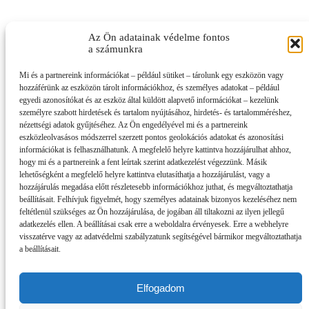
Az Ön adatainak védelme fontos
a számunkra
Mi és a partnereink információkat – például sütiket – tárolunk egy eszközön vagy
hozzáférünk az eszközön tárolt információkhoz, és személyes adatokat – például
egyedi azonosítókat és az eszköz által küldött alapvető információkat – kezelünk
személyre szabott hirdetések és tartalom nyújtásához, hirdetés- és tartalomméréshez,
nézettségi adatok gyűjtéséhez. Az Ön engedélyével mi és a partnereink
eszközleolvasásos módszerrel szerzett pontos geolokációs adatokat és azonosítási
információkat is felhasználhatunk. A megfelelő helyre kattintva hozzájárulhat ahhoz,
hogy mi és a partnereink a fent leírtak szerint adatkezelést végezzünk. Másik
lehetőségként a megfelelő helyre kattintva elutasíthatja a hozzájárulást, vagy a
hozzájárulás megadása előtt részletesebb információkhoz juthat, és megváltoztathatja
beállításait. Felhívjuk figyelmét, hogy személyes adatainak bizonyos kezeléséhez nem
feltétlenül szükséges az Ön hozzájárulása, de jogában áll tiltakozni az ilyen jellegű
adatkezelés ellen. A beállításai csak erre a weboldalra érvényesek. Erre a webhelyre
visszatérve vagy az adatvédelmi szabályzatunk segítségével bármikor megváltoztathatja
a beállításait.
Elfogadom
Impresszum