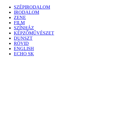
Skip
SZÉPIRODALOM
to
IRODALOM
content
ZENE
FILM
SZÍNHÁZ
KÉPZŐMŰVÉSZET
DUNSZT
RÖVID
ENGLISH
ECHO SK