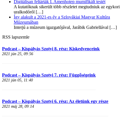
Digitálisan feltárták I. Amenhotep mumifikált testét
A kutatóknak sikerült több részletet megtudniuk az egykori
uralkodóról
[…]
Így alakult a 2021-es év a Szlovákiai Magyar Kultúra
Múzeumában
Interjú a múzeum igazgatójával, Jarábik Gabriellával
[…]
RSS lapszemle
Podcast – Kispályás Szotyi 8. rész: Kiskedvenceink
2021 jún 25, 09:56
Podcast – Kispályás Szotyi 7. rész: Függőségeink
2021 jún 05, 11:40
Podcast – Kispályás Szotyi 6. rész: Az életünk egy része
2021 máj 28, 09:14