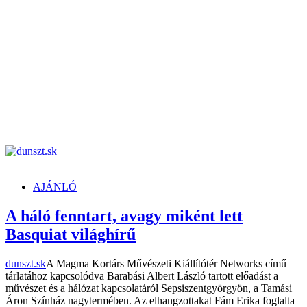
dunszt.sk
kultmag
AJÁNLÓ
A háló fenntart, avagy miként lett
Basquiat világhírű
dunszt.sk
A Magma Kortárs Művészeti Kiállítótér Networks című
tárlatához kapcsolódva Barabási Albert László tartott előadást a
művészet és a hálózat kapcsolatáról Sepsiszentgyörgyön, a Tamási
Áron Színház nagytermében. Az elhangzottakat Fám Erika foglalta