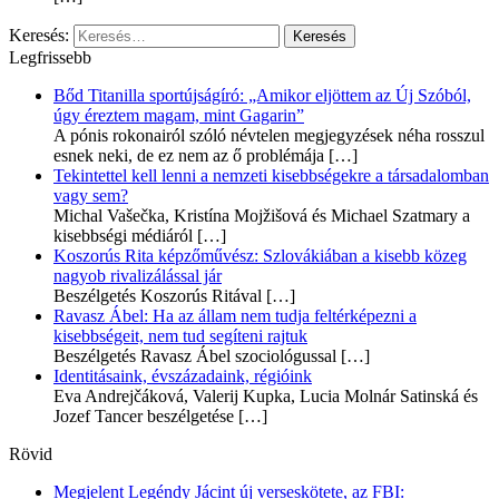
Keresés:
Legfrissebb
Bőd Titanilla sportújságíró: „Amikor eljöttem az Új Szóból,
úgy éreztem magam, mint Gagarin”
A pónis rokonairól szóló névtelen megjegyzések néha rosszul
esnek neki, de ez nem az ő problémája
[…]
Tekintettel kell lenni a nemzeti kisebbségekre a társadalomban
vagy sem?
Michal Vašečka, Kristína Mojžišová és Michael Szatmary a
kisebbségi médiáról
[…]
Koszorús Rita képzőművész: Szlovákiában a kisebb közeg
nagyob rivalizálással jár
Beszélgetés Koszorús Ritával
[…]
Ravasz Ábel: Ha az állam nem tudja feltérképezni a
kisebbségeit, nem tud segíteni rajtuk
Beszélgetés Ravasz Ábel szociológussal
[…]
Identitásaink, évszázadaink, régióink
Eva Andrejčáková, Valerij Kupka, Lucia Molnár Satinská és
Jozef Tancer beszélgetése
[…]
Rövid
Megjelent Legéndy Jácint új verseskötete, az FBI: