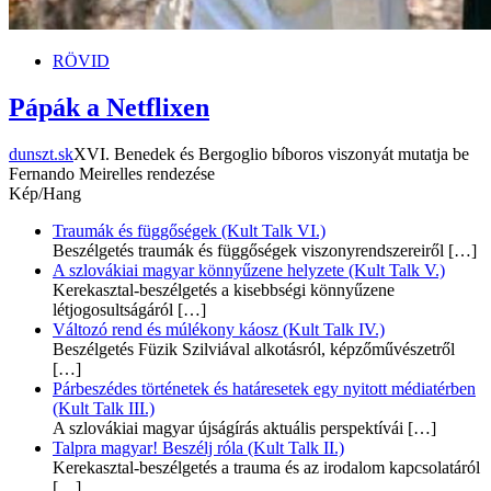
RÖVID
Pápák a Netflixen
dunszt.sk
XVI. Benedek és Bergoglio bíboros viszonyát mutatja be
Fernando Meirelles rendezése
Kép/Hang
Traumák és függőségek (Kult Talk VI.)
Beszélgetés traumák és függőségek viszonyrendszereiről
[…]
A szlovákiai magyar könnyűzene helyzete (Kult Talk V.)
Kerekasztal-beszélgetés a kisebbségi könnyűzene
létjogosultságáról
[…]
Változó rend és múlékony káosz (Kult Talk IV.)
Beszélgetés Füzik Szilviával alkotásról, képzőművészetről
[…]
Párbeszédes történetek és határesetek egy nyitott médiatérben
(Kult Talk III.)
A szlovákiai magyar újságírás aktuális perspektívái
[…]
Talpra magyar! Beszélj róla (Kult Talk II.)
Kerekasztal-beszélgetés a trauma és az irodalom kapcsolatáról
[…]