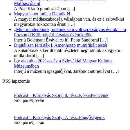
Maffiaszólam!
A Prae Kiadó gondozásában
[…]
Magyar lapot indít a Denník N
A magyar médiaszabadság válságban van, és ez a szlovákiai
magyarokat fokozottan érinti
[…]
„Mint mindenkinek, nekünk sem volt szokványos évünk” – a
Pozsonyi Kifli polgári társulás évértékelője
Interjú Bolemant Évával és ifj. Papp Sándorral
[…]
Digitálisan feltárták I. Amenhotep mumifikált testét
A kutatóknak sikerült több részletet megtudniuk az egykori
uralkodóról
[…]
Így alakult a 2021-es év a Szlovákiai Magyar Kultúra
Múzeumában
Interjú a múzeum igazgatójával, Jarábik Gabriellával
[…]
RSS lapszemle
Podcast – Kispályás Szotyi 8. rész: Kiskedvenceink
2021 jún 25, 09:56
Podcast – Kispályás Szotyi 7. rész: Függőségeink
2021 jún 05, 11:40