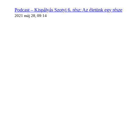
Podcast – Kispályás Szotyi 6. rész: Az életünk egy része
2021 máj 28, 09:14