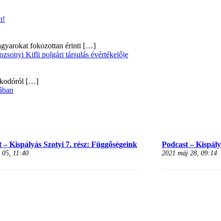
m!
gyarokat fokozottan érinti
[…]
onyi Kifli polgári társulás évértékelője
alkodóról
[…]
ában
 – Kispályás Szotyi 7. rész: Függőségeink
Podcast – Kispályá
 05, 11:40
2021 máj 28, 09:14