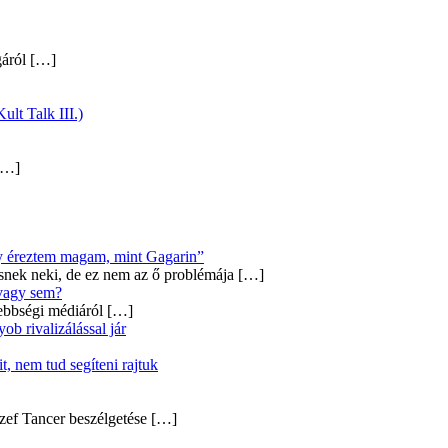
gáról
[…]
ult Talk III.)
…]
úgy éreztem magam, mint Gagarin”
snek neki, de ez nem az ő problémája
[…]
 vagy sem?
ebbségi médiáról
[…]
b rivalizálással jár
, nem tud segíteni rajtuk
zef Tancer beszélgetése
[…]