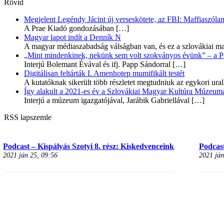
Rövid
Megjelent Legéndy Jácint új verseskötete, az FBI: Maffiaszóla
A Prae Kiadó gondozásában
[…]
Magyar lapot indít a Denník N
A magyar médiaszabadság válságban van, és ez a szlovákiai ma
„Mint mindenkinek, nekünk sem volt szokványos évünk” – a Pozs
Interjú Bolemant Évával és ifj. Papp Sándorral
[…]
Digitálisan feltárták I. Amenhotep mumifikált testét
A kutatóknak sikerült több részletet megtudniuk az egykori ur
Így alakult a 2021-es év a Szlovákiai Magyar Kultúra Múzeum
Interjú a múzeum igazgatójával, Jarábik Gabriellával
[…]
RSS lapszemle
Podcast – Kispályás Szotyi 8. rész: Kiskedvenceink
Podcast
2021 jún 25, 09:56
2021 jún