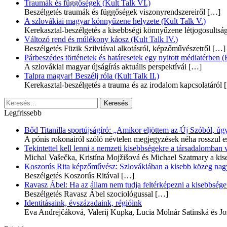
Traumák és függőségek (Kult Talk VI.)
Beszélgetés traumák és függőségek viszonyrendszereiről
[…]
A szlovákiai magyar könnyűzene helyzete (Kult Talk V.)
Kerekasztal-beszélgetés a kisebbségi könnyűzene létjogosultsá
Változó rend és múlékony káosz (Kult Talk IV.)
Beszélgetés Füzik Szilviával alkotásról, képzőművészetről
[…]
Párbeszédes történetek és határesetek egy nyitott médiatérben (K
A szlovákiai magyar újságírás aktuális perspektívái
[…]
Talpra magyar! Beszélj róla (Kult Talk II.)
Kerekasztal-beszélgetés a trauma és az irodalom kapcsolatáról
[
Keresés:
Legfrissebb
Bőd Titanilla sportújságíró: „Amikor eljöttem az Új Szóból, 
A pónis rokonairól szóló névtelen megjegyzések néha rosszul e
Tekintettel kell lenni a nemzeti kisebbségekre a társadalomban
Michal Vašečka, Kristína Mojžišová és Michael Szatmary a kis
Koszorús Rita képzőművész: Szlovákiában a kisebb közeg nagyo
Beszélgetés Koszorús Ritával
[…]
Ravasz Ábel: Ha az állam nem tudja feltérképezni a kisebbségeit
Beszélgetés Ravasz Ábel szociológussal
[…]
Identitásaink, évszázadaink, régióink
Eva Andrejčáková, Valerij Kupka, Lucia Molnár Satinská és Jo