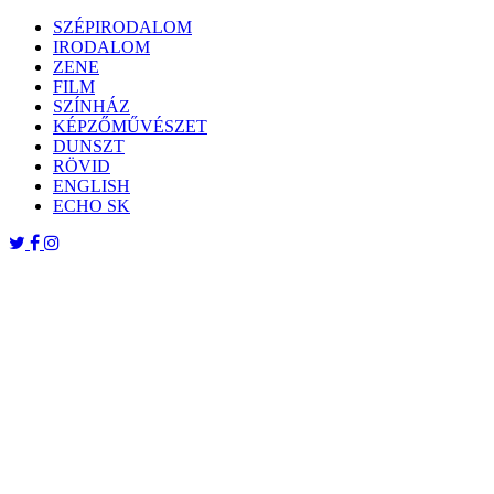
Skip
SZÉPIRODALOM
to
IRODALOM
content
ZENE
FILM
SZÍNHÁZ
KÉPZŐMŰVÉSZET
DUNSZT
RÖVID
ENGLISH
ECHO SK