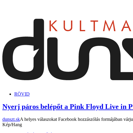
dunszt.sk
kultmag
RÖVID
Nyerj páros belépőt a Pink Floyd Live in P
dunszt.sk
A helyes válaszokat Facebook hozzászólás formájában várjuk 
Kép/Hang