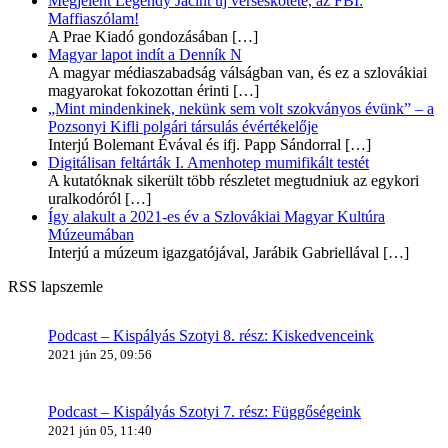
Megjelent Legéndy Jácint új verseskötete, az FBI:
Maffiaszólam!
A Prae Kiadó gondozásában
[…]
Magyar lapot indít a Denník N
A magyar médiaszabadság válságban van, és ez a szlovákiai
magyarokat fokozottan érinti
[…]
„Mint mindenkinek, nekünk sem volt szokványos évünk” – a
Pozsonyi Kifli polgári társulás évértékelője
Interjú Bolemant Évával és ifj. Papp Sándorral
[…]
Digitálisan feltárták I. Amenhotep mumifikált testét
A kutatóknak sikerült több részletet megtudniuk az egykori
uralkodóról
[…]
Így alakult a 2021-es év a Szlovákiai Magyar Kultúra
Múzeumában
Interjú a múzeum igazgatójával, Jarábik Gabriellával
[…]
RSS lapszemle
Podcast – Kispályás Szotyi 8. rész: Kiskedvenceink
2021 jún 25, 09:56
Podcast – Kispályás Szotyi 7. rész: Függőségeink
2021 jún 05, 11:40