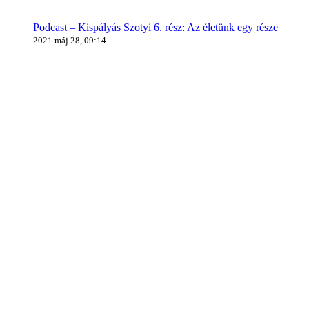
Podcast – Kispályás Szotyi 6. rész: Az életünk egy része
2021 máj 28, 09:14