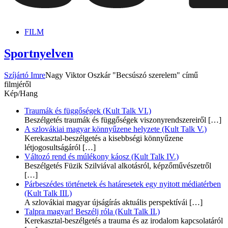
dunszt.sk
kultmag
FILM
Sportnyelven
Szíjártó Imre
Nagy Viktor Oszkár "Becsúszó szerelem" című
filmjéről
Kép/Hang
Traumák és függőségek (Kult Talk VI.)
Beszélgetés traumák és függőségek viszonyrendszereiről
[…]
A szlovákiai magyar könnyűzene helyzete (Kult Talk V.)
Kerekasztal-beszélgetés a kisebbségi könnyűzene
létjogosultságáról
[…]
Változó rend és múlékony káosz (Kult Talk IV.)
Beszélgetés Füzik Szilviával alkotásról, képzőművészetről
[…]
Párbeszédes történetek és határesetek egy nyitott médiatérben
(Kult Talk III.)
A szlovákiai magyar újságírás aktuális perspektívái
[…]
Talpra magyar! Beszélj róla (Kult Talk II.)
Kerekasztal-beszélgetés a trauma és az irodalom kapcsolatáról