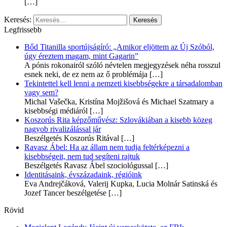
[…]
Keresés:
Legfrissebb
Bőd Titanilla sportújságíró: „Amikor eljöttem az Új Szóból,
úgy éreztem magam, mint Gagarin”
A pónis rokonairól szóló névtelen megjegyzések néha rosszul
esnek neki, de ez nem az ő problémája
[…]
Tekintettel kell lenni a nemzeti kisebbségekre a társadalomban
vagy sem?
Michal Vašečka, Kristína Mojžišová és Michael Szatmary a
kisebbségi médiáról
[…]
Koszorús Rita képzőművész: Szlovákiában a kisebb közeg
nagyob rivalizálással jár
Beszélgetés Koszorús Ritával
[…]
Ravasz Ábel: Ha az állam nem tudja feltérképezni a
kisebbségeit, nem tud segíteni rajtuk
Beszélgetés Ravasz Ábel szociológussal
[…]
Identitásaink, évszázadaink, régióink
Eva Andrejčáková, Valerij Kupka, Lucia Molnár Satinská és
Jozef Tancer beszélgetése
[…]
Rövid