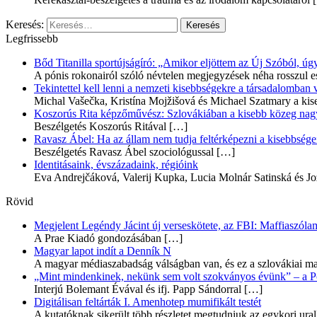
Keresés:
Legfrissebb
Bőd Titanilla sportújságíró: „Amikor eljöttem az Új Szóból, 
A pónis rokonairól szóló névtelen megjegyzések néha rosszul e
Tekintettel kell lenni a nemzeti kisebbségekre a társadalomban
Michal Vašečka, Kristína Mojžišová és Michael Szatmary a kis
Koszorús Rita képzőművész: Szlovákiában a kisebb közeg nagyo
Beszélgetés Koszorús Ritával
[…]
Ravasz Ábel: Ha az állam nem tudja feltérképezni a kisebbségeit
Beszélgetés Ravasz Ábel szociológussal
[…]
Identitásaink, évszázadaink, régióink
Eva Andrejčáková, Valerij Kupka, Lucia Molnár Satinská és Jo
Rövid
Megjelent Legéndy Jácint új verseskötete, az FBI: Maffiaszóla
A Prae Kiadó gondozásában
[…]
Magyar lapot indít a Denník N
A magyar médiaszabadság válságban van, és ez a szlovákiai ma
„Mint mindenkinek, nekünk sem volt szokványos évünk” – a Pozs
Interjú Bolemant Évával és ifj. Papp Sándorral
[…]
Digitálisan feltárták I. Amenhotep mumifikált testét
A kutatóknak sikerült több részletet megtudniuk az egykori ur