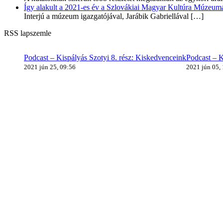
Így alakult a 2021-es év a Szlovákiai Magyar Kultúra Múzeum
Interjú a múzeum igazgatójával, Jarábik Gabriellával
[…]
RSS lapszemle
Podcast – Kispályás Szotyi 8. rész: Kiskedvenceink
Podcast – K
2021 jún 25, 09:56
2021 jún 05,