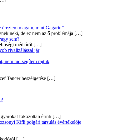
úgy éreztem magam, mint Gagarin”
snek neki, de ez nem az ő problémája
[…]
 vagy sem?
ebbségi médiáról
[…]
b rivalizálással jár
, nem tud segíteni rajtuk
zef Tancer beszélgetése
[…]
m!
gyarokat fokozottan érinti
[…]
onyi Kifli polgári társulás évértékelője
alkodóról
[…]