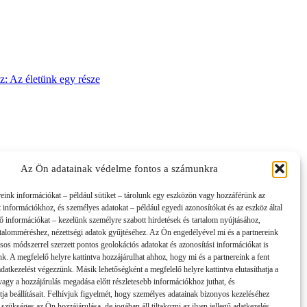
sz: Az életünk egy része
Az Ön adatainak védelme fontos a számunkra
reink információkat – például sütiket – tárolunk egy eszközön vagy hozzáférünk az
t információkhoz, és személyes adatokat – például egyedi azonosítókat és az eszköz által
tő információkat – kezelünk személyre szabott hirdetések és tartalom nyújtásához,
artalomméréshez, nézettségi adatok gyűjtéséhez. Az Ön engedélyével mi és a partnereink
sos módszerrel szerzett pontos geolokációs adatokat és azonosítási információkat is
nk. A megfelelő helyre kattintva hozzájárulhat ahhoz, hogy mi és a partnereink a fent
 adatkezelést végezzünk. Másik lehetőségként a megfelelő helyre kattintva elutasíthatja a
 vagy a hozzájárulás megadása előtt részletesebb információkhoz juthat, és
tja beállításait. Felhívjuk figyelmét, hogy személyes adatainak bizonyos kezeléséhez
 szükséges az Ön hozzájárulása, de jogában áll tiltakozni az ilyen jellegű adatkezelés