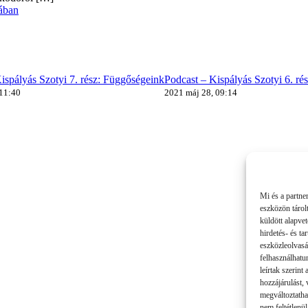
ában
ispályás Szotyi 7. rész: Függőségeink
Podcast – Kispályás Szotyi 6. ré
 11:40
2021 máj 28, 09:14
Mi és a partne
eszközön tárol
küldött alapve
hirdetés- és t
eszközleolvasá
felhasználhatu
leírtak szerint
hozzájárulást,
megváltoztatha
nem feltétlenül