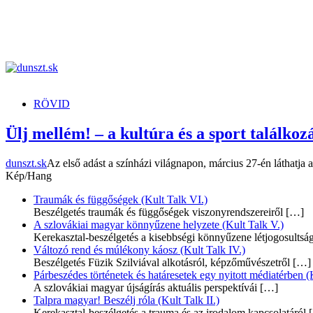
dunszt.sk
kultmag
RÖVID
Ülj mellém! – a kultúra és a sport találkoz
dunszt.sk
Az első adást a színházi világnapon, március 27-én láthatja
Kép/Hang
Traumák és függőségek (Kult Talk VI.)
Beszélgetés traumák és függőségek viszonyrendszereiről
[…]
A szlovákiai magyar könnyűzene helyzete (Kult Talk V.)
Kerekasztal-beszélgetés a kisebbségi könnyűzene létjogosultsá
Változó rend és múlékony káosz (Kult Talk IV.)
Beszélgetés Füzik Szilviával alkotásról, képzőművészetről
[…]
Párbeszédes történetek és határesetek egy nyitott médiatérben (K
A szlovákiai magyar újságírás aktuális perspektívái
[…]
Talpra magyar! Beszélj róla (Kult Talk II.)
Kerekasztal-beszélgetés a trauma és az irodalom kapcsolatáról
[