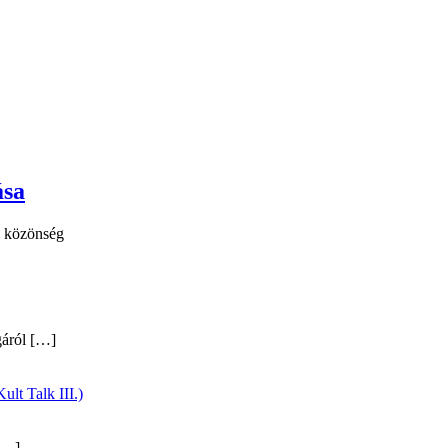
ása
 a közönség
gáról
[…]
ult Talk III.)
…]