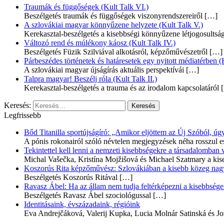
Traumák és függőségek (Kult Talk VI.)
Beszélgetés traumák és függőségek viszonyrendszereiről
[…]
A szlovákiai magyar könnyűzene helyzete (Kult Talk V.)
Kerekasztal-beszélgetés a kisebbségi könnyűzene létjogosultsá
Változó rend és múlékony káosz (Kult Talk IV.)
Beszélgetés Füzik Szilviával alkotásról, képzőművészetről
[…]
Párbeszédes történetek és határesetek egy nyitott médiatérben (K
A szlovákiai magyar újságírás aktuális perspektívái
[…]
Talpra magyar! Beszélj róla (Kult Talk II.)
Kerekasztal-beszélgetés a trauma és az irodalom kapcsolatáról
[
Keresés:
Legfrissebb
Bőd Titanilla sportújságíró: „Amikor eljöttem az Új Szóból, 
A pónis rokonairól szóló névtelen megjegyzések néha rosszul e
Tekintettel kell lenni a nemzeti kisebbségekre a társadalomban
Michal Vašečka, Kristína Mojžišová és Michael Szatmary a kis
Koszorús Rita képzőművész: Szlovákiában a kisebb közeg nagyo
Beszélgetés Koszorús Ritával
[…]
Ravasz Ábel: Ha az állam nem tudja feltérképezni a kisebbségeit
Beszélgetés Ravasz Ábel szociológussal
[…]
Identitásaink, évszázadaink, régióink
Eva Andrejčáková, Valerij Kupka, Lucia Molnár Satinská és Jo