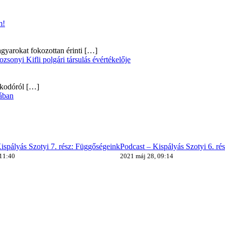
m!
gyarokat fokozottan érinti
[…]
onyi Kifli polgári társulás évértékelője
alkodóról
[…]
ában
ispályás Szotyi 7. rész: Függőségeink
Podcast – Kispályás Szotyi 6. ré
 11:40
2021 máj 28, 09:14