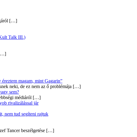
gáról
[…]
ult Talk III.)
…]
úgy éreztem magam, mint Gagarin”
snek neki, de ez nem az ő problémája
[…]
 vagy sem?
ebbségi médiáról
[…]
b rivalizálással jár
, nem tud segíteni rajtuk
zef Tancer beszélgetése
[…]