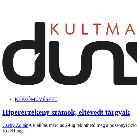
dunszt.sk
kultmag
KÉPZŐMŰVÉSZET
Hiperérzékeny számok, eltévedt tárgyak
Csehy Zoltán
A kiállítás március 29-ig tekinthető meg a pozsonyi Sz
Kép/Hang