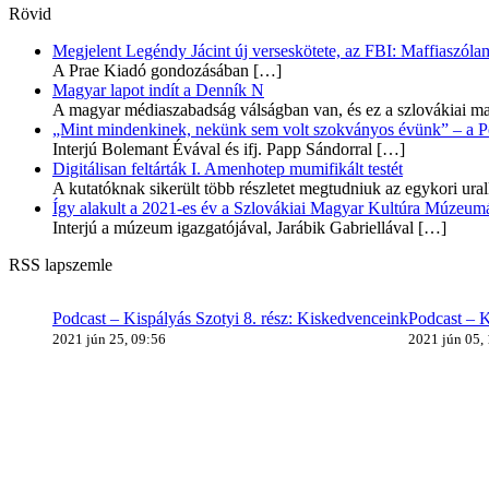
Rövid
Megjelent Legéndy Jácint új verseskötete, az FBI: Maffiaszóla
A Prae Kiadó gondozásában
[…]
Magyar lapot indít a Denník N
A magyar médiaszabadság válságban van, és ez a szlovákiai ma
„Mint mindenkinek, nekünk sem volt szokványos évünk” – a Pozs
Interjú Bolemant Évával és ifj. Papp Sándorral
[…]
Digitálisan feltárták I. Amenhotep mumifikált testét
A kutatóknak sikerült több részletet megtudniuk az egykori ur
Így alakult a 2021-es év a Szlovákiai Magyar Kultúra Múzeum
Interjú a múzeum igazgatójával, Jarábik Gabriellával
[…]
RSS lapszemle
Podcast – Kispályás Szotyi 8. rész: Kiskedvenceink
Podcast – K
2021 jún 25, 09:56
2021 jún 05,