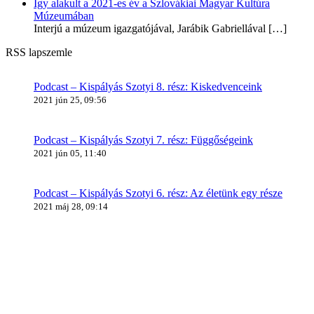
Így alakult a 2021-es év a Szlovákiai Magyar Kultúra
Múzeumában
Interjú a múzeum igazgatójával, Jarábik Gabriellával
[…]
RSS lapszemle
Podcast – Kispályás Szotyi 8. rész: Kiskedvenceink
2021 jún 25, 09:56
Podcast – Kispályás Szotyi 7. rész: Függőségeink
2021 jún 05, 11:40
Podcast – Kispályás Szotyi 6. rész: Az életünk egy része
2021 máj 28, 09:14