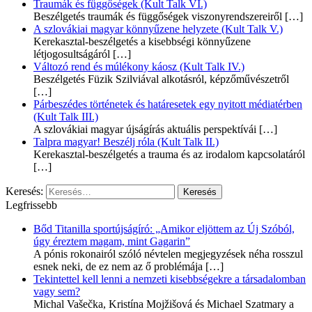
Traumák és függőségek (Kult Talk VI.)
Beszélgetés traumák és függőségek viszonyrendszereiről
[…]
A szlovákiai magyar könnyűzene helyzete (Kult Talk V.)
Kerekasztal-beszélgetés a kisebbségi könnyűzene
létjogosultságáról
[…]
Változó rend és múlékony káosz (Kult Talk IV.)
Beszélgetés Füzik Szilviával alkotásról, képzőművészetről
[…]
Párbeszédes történetek és határesetek egy nyitott médiatérben
(Kult Talk III.)
A szlovákiai magyar újságírás aktuális perspektívái
[…]
Talpra magyar! Beszélj róla (Kult Talk II.)
Kerekasztal-beszélgetés a trauma és az irodalom kapcsolatáról
[…]
Keresés:
Legfrissebb
Bőd Titanilla sportújságíró: „Amikor eljöttem az Új Szóból,
úgy éreztem magam, mint Gagarin”
A pónis rokonairól szóló névtelen megjegyzések néha rosszul
esnek neki, de ez nem az ő problémája
[…]
Tekintettel kell lenni a nemzeti kisebbségekre a társadalomban
vagy sem?
Michal Vašečka, Kristína Mojžišová és Michael Szatmary a