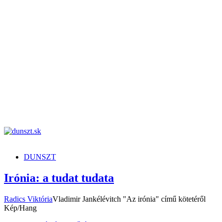
dunszt.sk
kultmag
DUNSZT
Irónia: a tudat tudata
Radics Viktória
Vladimir Jankélévitch "Az irónia" című kötetéről
Kép/Hang