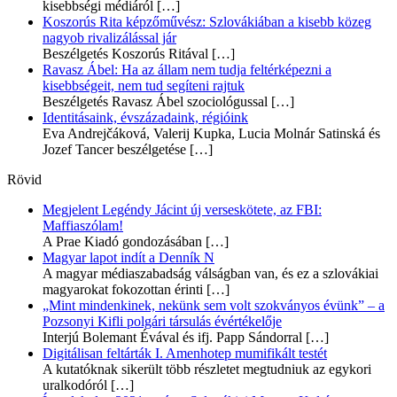
kisebbségi médiáról
[…]
Koszorús Rita képzőművész: Szlovákiában a kisebb közeg
nagyob rivalizálással jár
Beszélgetés Koszorús Ritával
[…]
Ravasz Ábel: Ha az állam nem tudja feltérképezni a
kisebbségeit, nem tud segíteni rajtuk
Beszélgetés Ravasz Ábel szociológussal
[…]
Identitásaink, évszázadaink, régióink
Eva Andrejčáková, Valerij Kupka, Lucia Molnár Satinská és
Jozef Tancer beszélgetése
[…]
Rövid
Megjelent Legéndy Jácint új verseskötete, az FBI:
Maffiaszólam!
A Prae Kiadó gondozásában
[…]
Magyar lapot indít a Denník N
A magyar médiaszabadság válságban van, és ez a szlovákiai
magyarokat fokozottan érinti
[…]
„Mint mindenkinek, nekünk sem volt szokványos évünk” – a
Pozsonyi Kifli polgári társulás évértékelője
Interjú Bolemant Évával és ifj. Papp Sándorral
[…]
Digitálisan feltárták I. Amenhotep mumifikált testét
A kutatóknak sikerült több részletet megtudniuk az egykori
uralkodóról
[…]