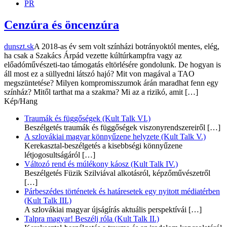
PR
Cenzúra és öncenzúra
dunszt.sk
A 2018-as év sem volt színházi botrányoktól mentes, elég,
ha csak a Szakács Árpád vezette kúltúrkampfra vagy az
előadóművészeti-tao támogatás eltörlésére gondolunk. De hogyan is
áll most ez a süllyedni látszó hajó? Mit von magával a TAO
megszüntetése? Milyen kompromisszumok árán maradhat fenn egy
színház? Mitől tarthat ma a szakma? Mi az a rizikó, amit […]
Kép/Hang
Traumák és függőségek (Kult Talk VI.)
Beszélgetés traumák és függőségek viszonyrendszereiről
[…]
A szlovákiai magyar könnyűzene helyzete (Kult Talk V.)
Kerekasztal-beszélgetés a kisebbségi könnyűzene
létjogosultságáról
[…]
Változó rend és múlékony káosz (Kult Talk IV.)
Beszélgetés Füzik Szilviával alkotásról, képzőművészetről
[…]
Párbeszédes történetek és határesetek egy nyitott médiatérben
(Kult Talk III.)
A szlovákiai magyar újságírás aktuális perspektívái
[…]
Talpra magyar! Beszélj róla (Kult Talk II.)