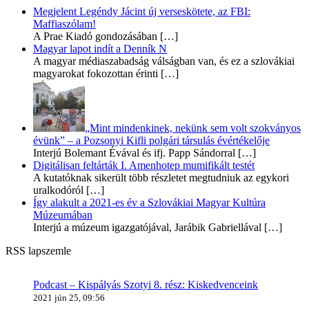
Megjelent Legéndy Jácint új verseskötete, az FBI:
Maffiaszólam!
A Prae Kiadó gondozásában
[…]
Magyar lapot indít a Denník N
A magyar médiaszabadság válságban van, és ez a szlovákiai
magyarokat fokozottan érinti
[…]
„Mint mindenkinek, nekünk sem volt szokványos
évünk” – a Pozsonyi Kifli polgári társulás évértékelője
Interjú Bolemant Évával és ifj. Papp Sándorral
[…]
Digitálisan feltárták I. Amenhotep mumifikált testét
A kutatóknak sikerült több részletet megtudniuk az egykori
uralkodóról
[…]
Így alakult a 2021-es év a Szlovákiai Magyar Kultúra
Múzeumában
Interjú a múzeum igazgatójával, Jarábik Gabriellával
[…]
RSS lapszemle
Podcast – Kispályás Szotyi 8. rész: Kiskedvenceink
2021 jún 25, 09:56