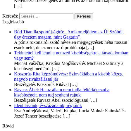
Kerekasztal-beszélgetés a trauma és az irodalom kapcsolatáról
[…]
Keresés:
Legfrissebb
Bőd Titanilla sportújságíró: „Amikor eljöttem az Új Szóból,
úgy éreztem magam, mint Gagarin”
A pónis rokonairól szóló névtelen megjegyzések néha rosszul
esnek neki, de ez nem az ő problémája
[…]
Tekintettel kell lenni a nemzeti kisebbségekre a társadalomban
vagy sem?
Michal Vašečka, Kristína Mojžišová és Michael Szatmary a
kisebbségi médiáról
[…]
Koszorús Rita képzőművész: Szlovákiában a kisebb közeg
nagyob rivalizálással jár
Beszélgetés Koszorús Ritával
[…]
Ravasz Ábel: Ha az állam nem tudja feltérképezni a
kisebbségeit, nem tud segíteni rajtuk
Beszélgetés Ravasz Ábel szociológussal
[…]
Identitásaink, évszázadaink, régióink
Eva Andrejčáková, Valerij Kupka, Lucia Molnár Satinská és
Jozef Tancer beszélgetése
[…]
Rövid