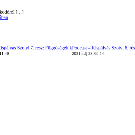
alkodóról
[…]
ában
ispályás Szotyi 7. rész: Függőségeink
Podcast – Kispályás Szotyi 6. ré
 11:40
2021 máj 28, 09:14