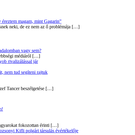
úgy éreztem magam, mint Gagarin”
snek neki, de ez nem az ő problémája
[…]
ársadalomban vagy sem?
ebbségi médiáról
[…]
b rivalizálással jár
, nem tud segíteni rajtuk
zef Tancer beszélgetése
[…]
m!
gyarokat fokozottan érinti
[…]
onyi Kifli polgári társulás évértékelője