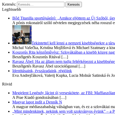
Keresés:
Legfrissebb
Bőd Titanilla sportújságíró: „Amikor eljöttem az Új Szóból, 
A pónis rokonairól szóló névtelen megjegyzések néha rosszul e
Tekintettel kell lenni a nemzeti kisebbségekre a t
Michal Vašečka, Kristína Mojžišová és Michael Szatmary a kis
Koszorús Rita képzőművész: Szlovákiában a kisebb közeg nagyo
Beszélgetés Koszorús Ritával
[…]
Ravasz Ábel: Ha az állam nem tudja feltérképezni a kisebbségeit
Beszélgetés Ravasz Ábel szociológussal
[…]
Identitásaink, évszázadaink, régióink
Eva Andrejčáková, Valerij Kupka, Lucia Molnár Satinská és Jo
Rövid
Megjelent Legéndy Jácint új verseskötete, az FBI: Maffiaszóla
A Prae Kiadó gondozásában
[…]
Magyar lapot indít a Denník N
A magyar médiaszabadság válságban van, és ez a szlovákiai ma
„Mint mindenkinek, nekünk sem volt szokványos évünk” – a Pozs