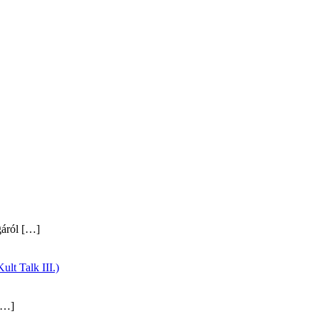
gáról
[…]
ult Talk III.)
…]