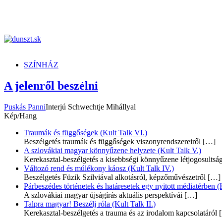
dunszt.sk
kultmag
SZÍNHÁZ
A jelenről beszélni
Puskás Panni
Interjú Schwechtje Mihállyal
Kép/Hang
Traumák és függőségek (Kult Talk VI.)
Beszélgetés traumák és függőségek viszonyrendszereiről
[…]
A szlovákiai magyar könnyűzene helyzete (Kult Talk V.)
Kerekasztal-beszélgetés a kisebbségi könnyűzene létjogosultsá
Változó rend és múlékony káosz (Kult Talk IV.)
Beszélgetés Füzik Szilviával alkotásról, képzőművészetről
[…]
Párbeszédes történetek és határesetek egy nyitott médiatérben (K
A szlovákiai magyar újságírás aktuális perspektívái
[…]
Talpra magyar! Beszélj róla (Kult Talk II.)
Kerekasztal-beszélgetés a trauma és az irodalom kapcsolatáról
[