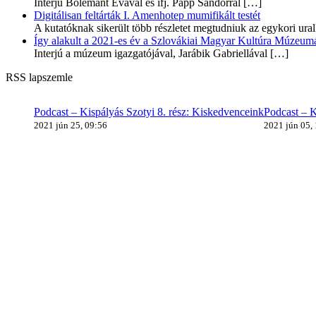
Interjú Bolemant Évával és ifj. Papp Sándorral
[…]
Digitálisan feltárták I. Amenhotep mumifikált testét
A kutatóknak sikerült több részletet megtudniuk az egykori ur
Így alakult a 2021-es év a Szlovákiai Magyar Kultúra Múzeum
Interjú a múzeum igazgatójával, Jarábik Gabriellával
[…]
RSS lapszemle
Podcast – Kispályás Szotyi 8. rész: Kiskedvenceink
Podcast – K
2021 jún 25, 09:56
2021 jún 05,