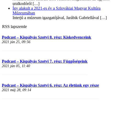
uralkodóról
[…]
Így alakult a 2021-es év a Szlovákiai Magyar Kultúra
Múzeumában
Interjú a múzeum igazgatójával, Jarábik Gabriellával
[…]
RSS lapszemle
Podcast – Kispályás Szotyi 8. rész: Kiskedvenceink
2021 jún 25, 09:56
Podcast – Kispályás Szotyi 7. rész: Függőségeink
2021 jún 05, 11:40
Podcast – Kispályás Szotyi 6. rész: Az életünk egy része
2021 máj 28, 09:14