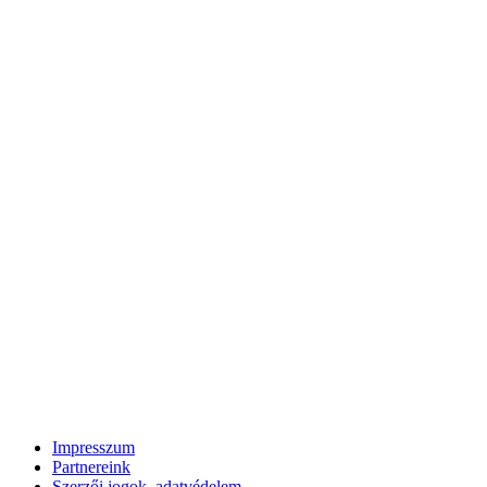
Impresszum
Partnereink
Szerzői jogok, adatvédelem