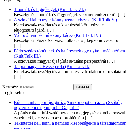
Traumák és függőségek (Kult Talk VI.)
Beszélgetés traumák és függőségek viszonyrendszereiről
[…]
A szlovákiai magyar könnyűzene helyzete (Kult Talk V.)
Kerekasztal-beszélgetés a kisebbségi könnyűzene
létjogosultságáról
[…]
Változó rend és múlékony káosz (Kult Talk IV.)
Beszélgetés Füzik Szilviával alkotásról, képzőművészetről
[…]
Párbeszédes történetek és határesetek egy nyitott médiatérben
(Kult Talk III.)
A szlovákiai magyar újságírás aktuális perspektívái
[…]
Talpra magyar! Beszélj róla (Kult Talk II.)
Kerekasztal-beszélgetés a trauma és az irodalom kapcsolatáról
[…]
Keresés:
Legfrissebb
Bőd Titanilla sportújságíró: „Amikor eljöttem az Új Szóból,
úgy éreztem magam, mint Gagarin”
A pónis rokonairól szóló névtelen megjegyzések néha rosszul
esnek neki, de ez nem az ő problémája
[…]
Tekintettel kell lenni a nemzeti kisebbségekre a társadalomban
vagy sem?