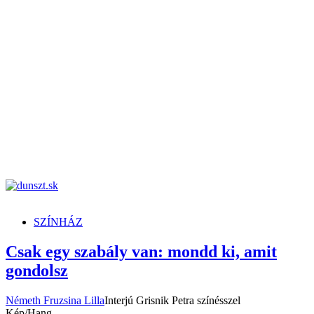
dunszt.sk
kultmag
SZÍNHÁZ
Csak egy szabály van: mondd ki, amit
gondolsz
Németh Fruzsina Lilla
Interjú Grisnik Petra színésszel
Kép/Hang