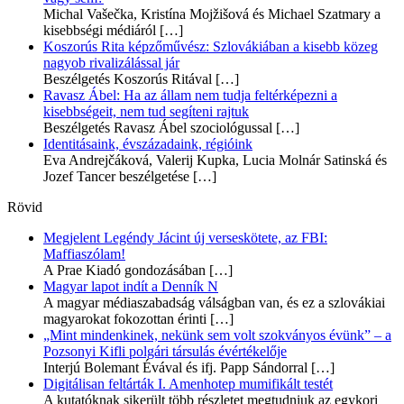
Michal Vašečka, Kristína Mojžišová és Michael Szatmary a
kisebbségi médiáról
[…]
Koszorús Rita képzőművész: Szlovákiában a kisebb közeg
nagyob rivalizálással jár
Beszélgetés Koszorús Ritával
[…]
Ravasz Ábel: Ha az állam nem tudja feltérképezni a
kisebbségeit, nem tud segíteni rajtuk
Beszélgetés Ravasz Ábel szociológussal
[…]
Identitásaink, évszázadaink, régióink
Eva Andrejčáková, Valerij Kupka, Lucia Molnár Satinská és
Jozef Tancer beszélgetése
[…]
Rövid
Megjelent Legéndy Jácint új verseskötete, az FBI:
Maffiaszólam!
A Prae Kiadó gondozásában
[…]
Magyar lapot indít a Denník N
A magyar médiaszabadság válságban van, és ez a szlovákiai
magyarokat fokozottan érinti
[…]
„Mint mindenkinek, nekünk sem volt szokványos évünk” – a
Pozsonyi Kifli polgári társulás évértékelője
Interjú Bolemant Évával és ifj. Papp Sándorral
[…]
Digitálisan feltárták I. Amenhotep mumifikált testét
A kutatóknak sikerült több részletet megtudniuk az egykori