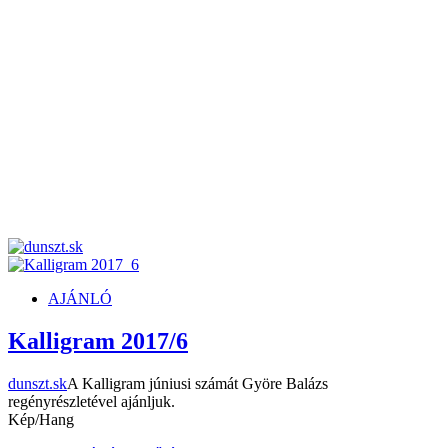
dunszt.sk
kultmag
AJÁNLÓ
Kalligram 2017/6
dunszt.sk
A Kalligram júniusi számát Györe Balázs
regényrészletével ajánljuk.
Kép/Hang