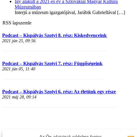
Így alakult a 2021-es év a Szlovákiai Magyar Kultúra
Múzeumában
Interjú a múzeum igazgatójával, Jarábik Gabriellával
[…]
RSS lapszemle
Podcast – Kispályás Szotyi 8. rész: Kiskedvenceink
2021 jún 25, 09:56
Podcast – Kispályás Szotyi 7. rész: Függőségeink
2021 jún 05, 11:40
Podcast – Kispályás Szotyi 6. rész: Az életünk egy része
2021 máj 28, 09:14
Az Ön adatainak védelme fontos