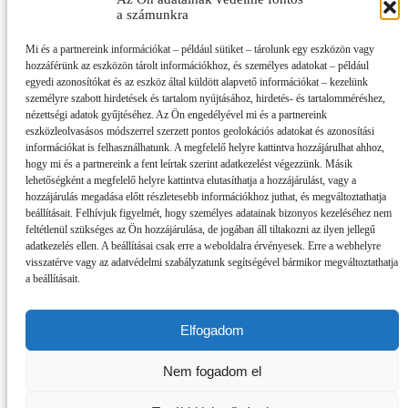
a számunkra
Mi és a partnereink információkat – például sütiket – tárolunk egy eszközön vagy
hozzáférünk az eszközön tárolt információkhoz, és személyes adatokat – például
egyedi azonosítókat és az eszköz által küldött alapvető információkat – kezelünk
személyre szabott hirdetések és tartalom nyújtásához, hirdetés- és tartalomméréshez,
nézettségi adatok gyűjtéséhez. Az Ön engedélyével mi és a partnereink
eszközleolvasásos módszerrel szerzett pontos geolokációs adatokat és azonosítási
információkat is felhasználhatunk. A megfelelő helyre kattintva hozzájárulhat ahhoz,
hogy mi és a partnereink a fent leírtak szerint adatkezelést végezzünk. Másik
lehetőségként a megfelelő helyre kattintva elutasíthatja a hozzájárulást, vagy a
hozzájárulás megadása előtt részletesebb információkhoz juthat, és megváltoztathatja
beállításait. Felhívjuk figyelmét, hogy személyes adatainak bizonyos kezeléséhez nem
feltétlenül szükséges az Ön hozzájárulása, de jogában áll tiltakozni az ilyen jellegű
adatkezelés ellen. A beállításai csak erre a weboldalra érvényesek. Erre a webhelyre
visszatérve vagy az adatvédelmi szabályzatunk segítségével bármikor megváltoztathatja
a beállításait.
Elfogadom
Impresszum
Partnereink
Nem fogadom el
Szerzői jogok, adatvédelem
RSS