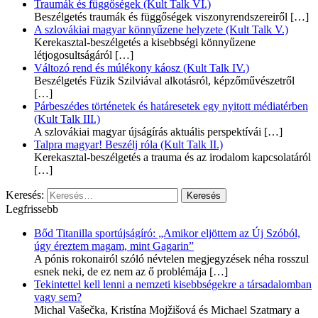
Traumák és függőségek (Kult Talk VI.)
Beszélgetés traumák és függőségek viszonyrendszereiről
[…]
A szlovákiai magyar könnyűzene helyzete (Kult Talk V.)
Kerekasztal-beszélgetés a kisebbségi könnyűzene
létjogosultságáról
[…]
Változó rend és múlékony káosz (Kult Talk IV.)
Beszélgetés Füzik Szilviával alkotásról, képzőművészetről
[…]
Párbeszédes történetek és határesetek egy nyitott médiatérben
(Kult Talk III.)
A szlovákiai magyar újságírás aktuális perspektívái
[…]
Talpra magyar! Beszélj róla (Kult Talk II.)
Kerekasztal-beszélgetés a trauma és az irodalom kapcsolatáról
[…]
Keresés:
Legfrissebb
Bőd Titanilla sportújságíró: „Amikor eljöttem az Új Szóból,
úgy éreztem magam, mint Gagarin”
A pónis rokonairól szóló névtelen megjegyzések néha rosszul
esnek neki, de ez nem az ő problémája
[…]
Tekintettel kell lenni a nemzeti kisebbségekre a társadalomban
vagy sem?
Michal Vašečka, Kristína Mojžišová és Michael Szatmary a