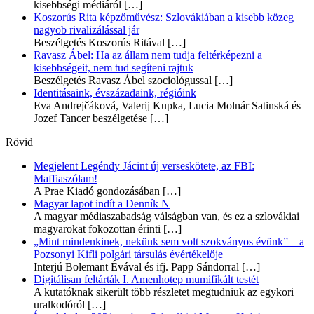
kisebbségi médiáról
[…]
Koszorús Rita képzőművész: Szlovákiában a kisebb közeg
nagyob rivalizálással jár
Beszélgetés Koszorús Ritával
[…]
Ravasz Ábel: Ha az állam nem tudja feltérképezni a
kisebbségeit, nem tud segíteni rajtuk
Beszélgetés Ravasz Ábel szociológussal
[…]
Identitásaink, évszázadaink, régióink
Eva Andrejčáková, Valerij Kupka, Lucia Molnár Satinská és
Jozef Tancer beszélgetése
[…]
Rövid
Megjelent Legéndy Jácint új verseskötete, az FBI:
Maffiaszólam!
A Prae Kiadó gondozásában
[…]
Magyar lapot indít a Denník N
A magyar médiaszabadság válságban van, és ez a szlovákiai
magyarokat fokozottan érinti
[…]
„Mint mindenkinek, nekünk sem volt szokványos évünk” – a
Pozsonyi Kifli polgári társulás évértékelője
Interjú Bolemant Évával és ifj. Papp Sándorral
[…]
Digitálisan feltárták I. Amenhotep mumifikált testét
A kutatóknak sikerült több részletet megtudniuk az egykori
uralkodóról
[…]