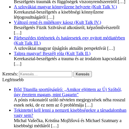
Beszélgetés traumák és függőségek viszonyrendszereiről
[…]
A szlovákiai magyar könnyűzene helyzete (Kult Talk V.)
Kerekasztal-beszélgetés a kisebbségi könnyűzene
létjogosultságáról
[…]
Változó rend és múlékony káosz (Kult Talk IV.)
Beszélgetés Füzik Szilviával alkotásról, képzőművészetről
[…]
Párbeszédes történetek és határesetek egy nyitott médiatérben
(Kult Talk III.)
A szlovákiai magyar újságírás aktuális perspektívái
[…]
Talpra magyar! Beszélj róla (Kult Talk II.)
Kerekasztal-beszélgetés a trauma és az irodalom kapcsolatáról
[…]
Keresés:
Legfrissebb
Bőd Titanilla sportújságíró: „Amikor eljöttem az Új Szóból,
úgy éreztem magam, mint Gagarin”
A pónis rokonairól szóló névtelen megjegyzések néha rosszul
esnek neki, de ez nem az ő problémája
[…]
Tekintettel kell lenni a nemzeti kisebbségekre a társadalomban
vagy sem?
Michal Vašečka, Kristína Mojžišová és Michael Szatmary a
kisebbségi médiáról
[…]