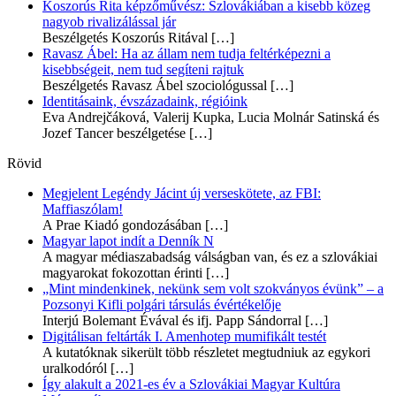
Koszorús Rita képzőművész: Szlovákiában a kisebb közeg
nagyob rivalizálással jár
Beszélgetés Koszorús Ritával
[…]
Ravasz Ábel: Ha az állam nem tudja feltérképezni a
kisebbségeit, nem tud segíteni rajtuk
Beszélgetés Ravasz Ábel szociológussal
[…]
Identitásaink, évszázadaink, régióink
Eva Andrejčáková, Valerij Kupka, Lucia Molnár Satinská és
Jozef Tancer beszélgetése
[…]
Rövid
Megjelent Legéndy Jácint új verseskötete, az FBI:
Maffiaszólam!
A Prae Kiadó gondozásában
[…]
Magyar lapot indít a Denník N
A magyar médiaszabadság válságban van, és ez a szlovákiai
magyarokat fokozottan érinti
[…]
„Mint mindenkinek, nekünk sem volt szokványos évünk” – a
Pozsonyi Kifli polgári társulás évértékelője
Interjú Bolemant Évával és ifj. Papp Sándorral
[…]
Digitálisan feltárták I. Amenhotep mumifikált testét
A kutatóknak sikerült több részletet megtudniuk az egykori
uralkodóról
[…]
Így alakult a 2021-es év a Szlovákiai Magyar Kultúra