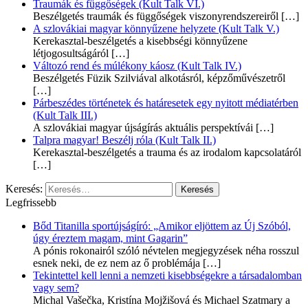
Traumák és függőségek (Kult Talk VI.)
Beszélgetés traumák és függőségek viszonyrendszereiről
[…]
A szlovákiai magyar könnyűzene helyzete (Kult Talk V.)
Kerekasztal-beszélgetés a kisebbségi könnyűzene
létjogosultságáról
[…]
Változó rend és múlékony káosz (Kult Talk IV.)
Beszélgetés Füzik Szilviával alkotásról, képzőművészetről
[…]
Párbeszédes történetek és határesetek egy nyitott médiatérben
(Kult Talk III.)
A szlovákiai magyar újságírás aktuális perspektívái
[…]
Talpra magyar! Beszélj róla (Kult Talk II.)
Kerekasztal-beszélgetés a trauma és az irodalom kapcsolatáról
[…]
Keresés:
Legfrissebb
Bőd Titanilla sportújságíró: „Amikor eljöttem az Új Szóból,
úgy éreztem magam, mint Gagarin”
A pónis rokonairól szóló névtelen megjegyzések néha rosszul
esnek neki, de ez nem az ő problémája
[…]
Tekintettel kell lenni a nemzeti kisebbségekre a társadalomban
vagy sem?
Michal Vašečka, Kristína Mojžišová és Michael Szatmary a