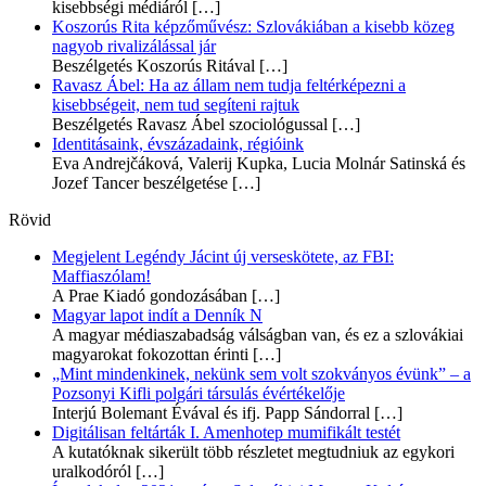
kisebbségi médiáról
[…]
Koszorús Rita képzőművész: Szlovákiában a kisebb közeg
nagyob rivalizálással jár
Beszélgetés Koszorús Ritával
[…]
Ravasz Ábel: Ha az állam nem tudja feltérképezni a
kisebbségeit, nem tud segíteni rajtuk
Beszélgetés Ravasz Ábel szociológussal
[…]
Identitásaink, évszázadaink, régióink
Eva Andrejčáková, Valerij Kupka, Lucia Molnár Satinská és
Jozef Tancer beszélgetése
[…]
Rövid
Megjelent Legéndy Jácint új verseskötete, az FBI:
Maffiaszólam!
A Prae Kiadó gondozásában
[…]
Magyar lapot indít a Denník N
A magyar médiaszabadság válságban van, és ez a szlovákiai
magyarokat fokozottan érinti
[…]
„Mint mindenkinek, nekünk sem volt szokványos évünk” – a
Pozsonyi Kifli polgári társulás évértékelője
Interjú Bolemant Évával és ifj. Papp Sándorral
[…]
Digitálisan feltárták I. Amenhotep mumifikált testét
A kutatóknak sikerült több részletet megtudniuk az egykori
uralkodóról
[…]