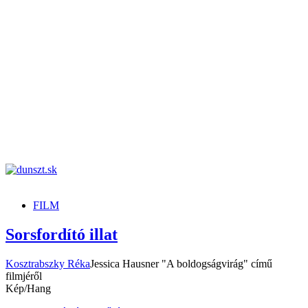
dunszt.sk
kultmag
FILM
Sorsfordító illat
Kosztrabszky Réka
Jessica Hausner "A boldogságvirág" című
filmjéről
Kép/Hang