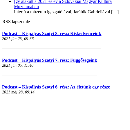
Így alakult a 2021-es év a Szlovákiai Magyar Kultúra
Múzeumában
Interjú a múzeum igazgatójával, Jarábik Gabriellával
[…]
RSS lapszemle
Podcast – Kispályás Szotyi 8. rész: Kiskedvenceink
2021 jún 25, 09:56
Podcast – Kispályás Szotyi 7. rész: Függőségeink
2021 jún 05, 11:40
Podcast – Kispályás Szotyi 6. rész: Az életünk egy része
2021 máj 28, 09:14