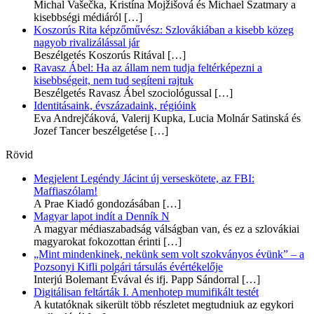
Michal Vašečka, Kristína Mojžišová és Michael Szatmary a
kisebbségi médiáról
[…]
Koszorús Rita képzőművész: Szlovákiában a kisebb közeg
nagyob rivalizálással jár
Beszélgetés Koszorús Ritával
[…]
Ravasz Ábel: Ha az állam nem tudja feltérképezni a
kisebbségeit, nem tud segíteni rajtuk
Beszélgetés Ravasz Ábel szociológussal
[…]
Identitásaink, évszázadaink, régióink
Eva Andrejčáková, Valerij Kupka, Lucia Molnár Satinská és
Jozef Tancer beszélgetése
[…]
Rövid
Megjelent Legéndy Jácint új verseskötete, az FBI:
Maffiaszólam!
A Prae Kiadó gondozásában
[…]
Magyar lapot indít a Denník N
A magyar médiaszabadság válságban van, és ez a szlovákiai
magyarokat fokozottan érinti
[…]
„Mint mindenkinek, nekünk sem volt szokványos évünk” – a
Pozsonyi Kifli polgári társulás évértékelője
Interjú Bolemant Évával és ifj. Papp Sándorral
[…]
Digitálisan feltárták I. Amenhotep mumifikált testét
A kutatóknak sikerült több részletet megtudniuk az egykori