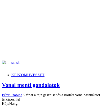
dunszt.sk
kultmag
KÉPZŐMŰVÉSZET
Vonal menti gondolatok
Péter Szabina
A tárlat a rajz gesztusát és a kortárs vonalhasználatot
térképezi fel
Kép/Hang