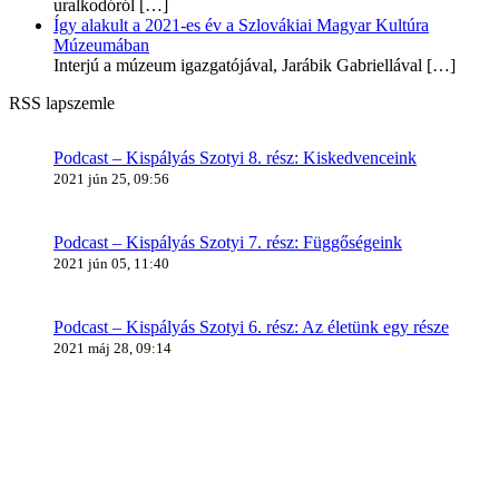
uralkodóról
[…]
Így alakult a 2021-es év a Szlovákiai Magyar Kultúra
Múzeumában
Interjú a múzeum igazgatójával, Jarábik Gabriellával
[…]
RSS lapszemle
Podcast – Kispályás Szotyi 8. rész: Kiskedvenceink
2021 jún 25, 09:56
Podcast – Kispályás Szotyi 7. rész: Függőségeink
2021 jún 05, 11:40
Podcast – Kispályás Szotyi 6. rész: Az életünk egy része
2021 máj 28, 09:14