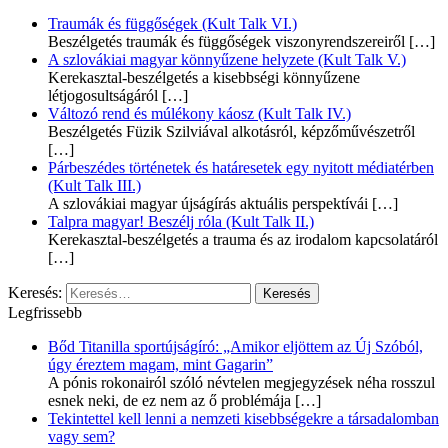
Traumák és függőségek (Kult Talk VI.)
Beszélgetés traumák és függőségek viszonyrendszereiről
[…]
A szlovákiai magyar könnyűzene helyzete (Kult Talk V.)
Kerekasztal-beszélgetés a kisebbségi könnyűzene
létjogosultságáról
[…]
Változó rend és múlékony káosz (Kult Talk IV.)
Beszélgetés Füzik Szilviával alkotásról, képzőművészetről
[…]
Párbeszédes történetek és határesetek egy nyitott médiatérben
(Kult Talk III.)
A szlovákiai magyar újságírás aktuális perspektívái
[…]
Talpra magyar! Beszélj róla (Kult Talk II.)
Kerekasztal-beszélgetés a trauma és az irodalom kapcsolatáról
[…]
Keresés:
Legfrissebb
Bőd Titanilla sportújságíró: „Amikor eljöttem az Új Szóból,
úgy éreztem magam, mint Gagarin”
A pónis rokonairól szóló névtelen megjegyzések néha rosszul
esnek neki, de ez nem az ő problémája
[…]
Tekintettel kell lenni a nemzeti kisebbségekre a társadalomban
vagy sem?