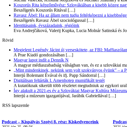
Koszorús Rita képzőművész: Szlovákiában a kisebb közeg nagyo
Beszélgetés Koszorús Ritával
[…]
Ravasz Ábel: Ha az állam nem tudja feltérképezni a kisebbségeit
Beszélgetés Ravasz Ábel szociológussal
[…]
Identitásaink, évszázadaink, régióink
Eva Andrejčáková, Valerij Kupka, Lucia Molnár Satinská és Jo
Rövid
Megjelent Legéndy Jácint új verseskötete, az FBI: Maffiaszóla
A Prae Kiadó gondozásában
[…]
Magyar lapot indít a Denník N
A magyar médiaszabadság válságban van, és ez a szlovákiai ma
„Mint mindenkinek, nekünk sem volt szokványos évünk” – a Pozs
Interjú Bolemant Évával és ifj. Papp Sándorral
[…]
Digitálisan feltárták I. Amenhotep mumifikált testét
A kutatóknak sikerült több részletet megtudniuk az egykori ur
Így alakult a 2021-es év a Szlovákiai Magyar Kultúra Múzeum
Interjú a múzeum igazgatójával, Jarábik Gabriellával
[…]
RSS lapszemle
Podcast – Kispályás Szotyi 8. rész: Kiskedvenceink
Podcast
2021 jún 25, 09:56
2021 jún