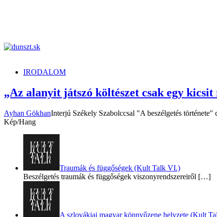
dunszt.sk
kultmag
IRODALOM
„Az alanyit játszó költészet csak egy kicsi
Ayhan Gökhan
Interjú Székely Szabolccsal "A beszélgetés története"
Kép/Hang
Traumák és függőségek (Kult Talk VI.)
Beszélgetés traumák és függőségek viszonyrendszereiről
[…]
A szlovákiai magyar könnyűzene helyzete (Kult Tal