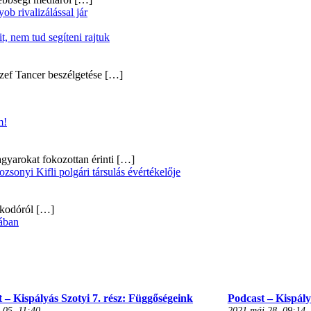
b rivalizálással jár
, nem tud segíteni rajtuk
zef Tancer beszélgetése
[…]
m!
gyarokat fokozottan érinti
[…]
onyi Kifli polgári társulás évértékelője
alkodóról
[…]
ában
 – Kispályás Szotyi 7. rész: Függőségeink
Podcast – Kispályá
 05, 11:40
2021 máj 28, 09:14