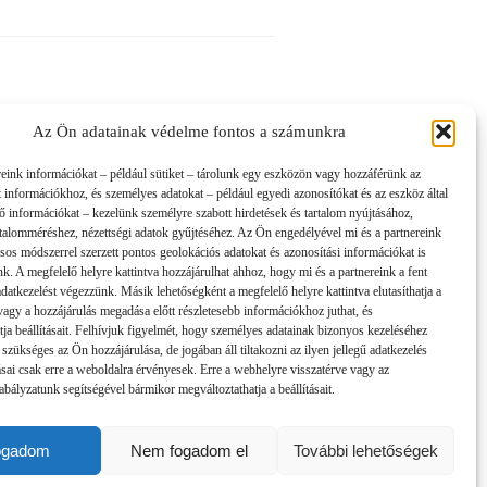
Az Ön adatainak védelme fontos a számunkra
reink információkat – például sütiket – tárolunk egy eszközön vagy hozzáférünk az
t információkhoz, és személyes adatokat – például egyedi azonosítókat és az eszköz által
tő információkat – kezelünk személyre szabott hirdetések és tartalom nyújtásához,
artalomméréshez, nézettségi adatok gyűjtéséhez. Az Ön engedélyével mi és a partnereink
sos módszerrel szerzett pontos geolokációs adatokat és azonosítási információkat is
nk. A megfelelő helyre kattintva hozzájárulhat ahhoz, hogy mi és a partnereink a fent
 adatkezelést végezzünk. Másik lehetőségként a megfelelő helyre kattintva elutasíthatja a
 vagy a hozzájárulás megadása előtt részletesebb információkhoz juthat, és
tja beállításait. Felhívjuk figyelmét, hogy személyes adatainak bizonyos kezeléséhez
 szükséges az Ön hozzájárulása, de jogában áll tiltakozni az ilyen jellegű adatkezelés
tásai csak erre a weboldalra érvényesek. Erre a webhelyre visszatérve vagy az
bályzatunk segítségével bármikor megváltoztathatja a beállításait.
ogadom
Nem fogadom el
További lehetőségek