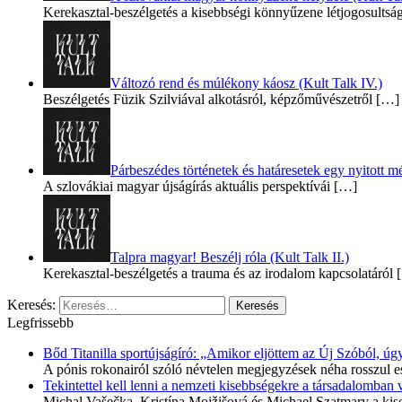
Kerekasztal-beszélgetés a kisebbségi könnyűzene létjogosultsá
Változó rend és múlékony káosz (Kult Talk IV.)
Beszélgetés Füzik Szilviával alkotásról, képzőművészetről
[…]
Párbeszédes történetek és határesetek egy nyitott mé
A szlovákiai magyar újságírás aktuális perspektívái
[…]
Talpra magyar! Beszélj róla (Kult Talk II.)
Kerekasztal-beszélgetés a trauma és az irodalom kapcsolatáról
[
Keresés:
Legfrissebb
Bőd Titanilla sportújságíró: „Amikor eljöttem az Új Szóból, 
A pónis rokonairól szóló névtelen megjegyzések néha rosszul e
Tekintettel kell lenni a nemzeti kisebbségekre a társadalomban
Michal Vašečka, Kristína Mojžišová és Michael Szatmary a kis