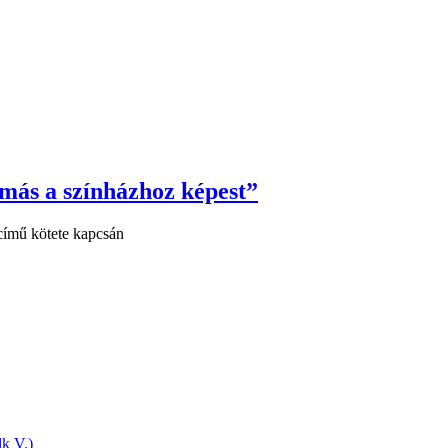
t más a színházhoz képest”
 című kötete kapcsán
k V.)