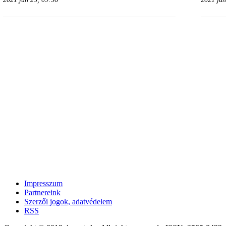
Impresszum
Partnereink
Szerzői jogok, adatvédelem
RSS