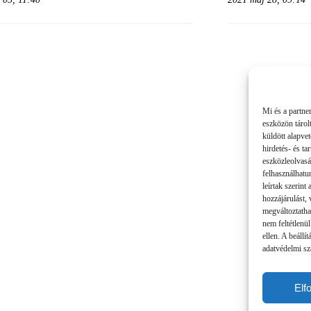
Mi és a partne
eszközön tárol
küldött alapve
hirdetés- és t
eszközleolvasá
felhasználhatu
leírtak szerint
hozzájárulást,
megváltoztatha
nem feltétlenül
ellen. A beállí
adatvédelmi sza
Elf