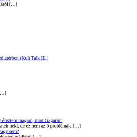
gáról
[…]
diatérben (Kult Talk III.)
…]
úgy éreztem magam, mint Gagarin”
snek neki, de ez nem az ő problémája
[…]
 vagy sem?
ebbségi médiáról
[…]