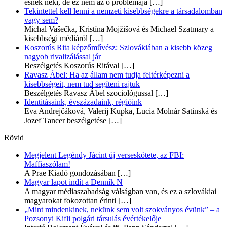
esnek neki, de ez nem az ő problémája
[…]
Tekintettel kell lenni a nemzeti kisebbségekre a társadalomban
vagy sem?
Michal Vašečka, Kristína Mojžišová és Michael Szatmary a
kisebbségi médiáról
[…]
Koszorús Rita képzőművész: Szlovákiában a kisebb közeg
nagyob rivalizálással jár
Beszélgetés Koszorús Ritával
[…]
Ravasz Ábel: Ha az állam nem tudja feltérképezni a
kisebbségeit, nem tud segíteni rajtuk
Beszélgetés Ravasz Ábel szociológussal
[…]
Identitásaink, évszázadaink, régióink
Eva Andrejčáková, Valerij Kupka, Lucia Molnár Satinská és
Jozef Tancer beszélgetése
[…]
Rövid
Megjelent Legéndy Jácint új verseskötete, az FBI:
Maffiaszólam!
A Prae Kiadó gondozásában
[…]
Magyar lapot indít a Denník N
A magyar médiaszabadság válságban van, és ez a szlovákiai
magyarokat fokozottan érinti
[…]
„Mint mindenkinek, nekünk sem volt szokványos évünk” – a
Pozsonyi Kifli polgári társulás évértékelője