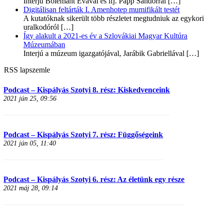
Interjú Bolemant Évával és ifj. Papp Sándorral
[…]
Digitálisan feltárták I. Amenhotep mumifikált testét
A kutatóknak sikerült több részletet megtudniuk az egykori
uralkodóról
[…]
Így alakult a 2021-es év a Szlovákiai Magyar Kultúra
Múzeumában
Interjú a múzeum igazgatójával, Jarábik Gabriellával
[…]
RSS lapszemle
Podcast – Kispályás Szotyi 8. rész: Kiskedvenceink
2021 jún 25, 09:56
Podcast – Kispályás Szotyi 7. rész: Függőségeink
2021 jún 05, 11:40
Podcast – Kispályás Szotyi 6. rész: Az életünk egy része
2021 máj 28, 09:14