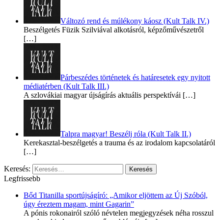
Változó rend és múlékony káosz (Kult Talk IV.)
Beszélgetés Füzik Szilviával alkotásról, képzőművészetről
[…]
Párbeszédes történetek és határesetek egy nyitott
médiatérben (Kult Talk III.)
A szlovákiai magyar újságírás aktuális perspektívái
[…]
Talpra magyar! Beszélj róla (Kult Talk II.)
Kerekasztal-beszélgetés a trauma és az irodalom kapcsolatáról
[…]
Keresés:
Legfrissebb
Bőd Titanilla sportújságíró: „Amikor eljöttem az Új Szóból,
úgy éreztem magam, mint Gagarin”
A pónis rokonairól szóló névtelen megjegyzések néha rosszul