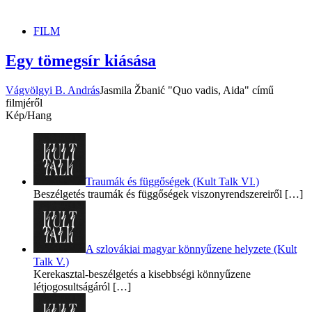
dunszt.sk
kultmag
FILM
Egy tömegsír kiásása
Vágvölgyi B. András
Jasmila Žbanić "Quo vadis, Aida" című
filmjéről
Kép/Hang
Traumák és függőségek (Kult Talk VI.)
Beszélgetés traumák és függőségek viszonyrendszereiről
[…]
A szlovákiai magyar könnyűzene helyzete (Kult
Talk V.)
Kerekasztal-beszélgetés a kisebbségi könnyűzene
létjogosultságáról
[…]