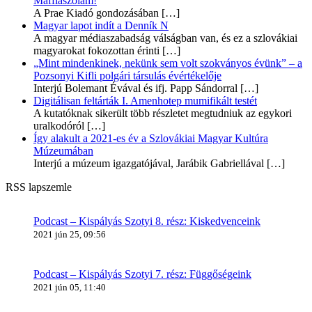
Maffiaszólam!
A Prae Kiadó gondozásában
[…]
Magyar lapot indít a Denník N
A magyar médiaszabadság válságban van, és ez a szlovákiai
magyarokat fokozottan érinti
[…]
„Mint mindenkinek, nekünk sem volt szokványos évünk” – a
Pozsonyi Kifli polgári társulás évértékelője
Interjú Bolemant Évával és ifj. Papp Sándorral
[…]
Digitálisan feltárták I. Amenhotep mumifikált testét
A kutatóknak sikerült több részletet megtudniuk az egykori
uralkodóról
[…]
Így alakult a 2021-es év a Szlovákiai Magyar Kultúra
Múzeumában
Interjú a múzeum igazgatójával, Jarábik Gabriellával
[…]
RSS lapszemle
Podcast – Kispályás Szotyi 8. rész: Kiskedvenceink
2021 jún 25, 09:56
Podcast – Kispályás Szotyi 7. rész: Függőségeink
2021 jún 05, 11:40