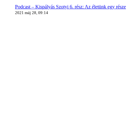
Podcast – Kispályás Szotyi 6. rész: Az életünk egy része
2021 máj 28, 09:14