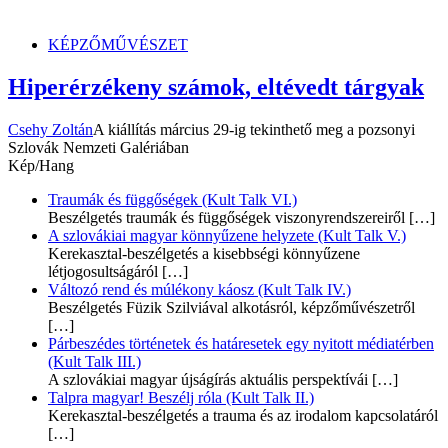
dunszt.sk
kultmag
KÉPZŐMŰVÉSZET
Hiperérzékeny számok, eltévedt tárgyak
Csehy Zoltán
A kiállítás március 29-ig tekinthető meg a pozsonyi
Szlovák Nemzeti Galériában
Kép/Hang
Traumák és függőségek (Kult Talk VI.)
Beszélgetés traumák és függőségek viszonyrendszereiről
[…]
A szlovákiai magyar könnyűzene helyzete (Kult Talk V.)
Kerekasztal-beszélgetés a kisebbségi könnyűzene
létjogosultságáról
[…]
Változó rend és múlékony káosz (Kult Talk IV.)
Beszélgetés Füzik Szilviával alkotásról, képzőművészetről
[…]
Párbeszédes történetek és határesetek egy nyitott médiatérben
(Kult Talk III.)
A szlovákiai magyar újságírás aktuális perspektívái
[…]
Talpra magyar! Beszélj róla (Kult Talk II.)
Kerekasztal-beszélgetés a trauma és az irodalom kapcsolatáról
[…]