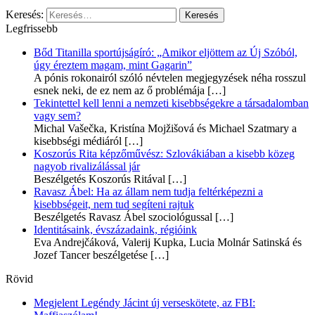
Keresés:
Legfrissebb
Bőd Titanilla sportújságíró: „Amikor eljöttem az Új Szóból,
úgy éreztem magam, mint Gagarin”
A pónis rokonairól szóló névtelen megjegyzések néha rosszul
esnek neki, de ez nem az ő problémája
[…]
Tekintettel kell lenni a nemzeti kisebbségekre a társadalomban
vagy sem?
Michal Vašečka, Kristína Mojžišová és Michael Szatmary a
kisebbségi médiáról
[…]
Koszorús Rita képzőművész: Szlovákiában a kisebb közeg
nagyob rivalizálással jár
Beszélgetés Koszorús Ritával
[…]
Ravasz Ábel: Ha az állam nem tudja feltérképezni a
kisebbségeit, nem tud segíteni rajtuk
Beszélgetés Ravasz Ábel szociológussal
[…]
Identitásaink, évszázadaink, régióink
Eva Andrejčáková, Valerij Kupka, Lucia Molnár Satinská és
Jozef Tancer beszélgetése
[…]
Rövid
Megjelent Legéndy Jácint új verseskötete, az FBI: