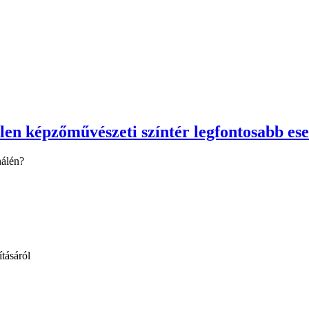
tlen képzőművészeti színtér legfontosabb e
nálén?
tásáról