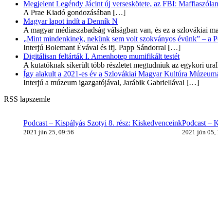
Megjelent Legéndy Jácint új verseskötete, az FBI: Maffiaszóla
A Prae Kiadó gondozásában
[…]
Magyar lapot indít a Denník N
A magyar médiaszabadság válságban van, és ez a szlovákiai ma
„Mint mindenkinek, nekünk sem volt szokványos évünk” – a Pozs
Interjú Bolemant Évával és ifj. Papp Sándorral
[…]
Digitálisan feltárták I. Amenhotep mumifikált testét
A kutatóknak sikerült több részletet megtudniuk az egykori ur
Így alakult a 2021-es év a Szlovákiai Magyar Kultúra Múzeum
Interjú a múzeum igazgatójával, Jarábik Gabriellával
[…]
RSS lapszemle
Podcast – Kispályás Szotyi 8. rész: Kiskedvenceink
Podcast – K
2021 jún 25, 09:56
2021 jún 05,