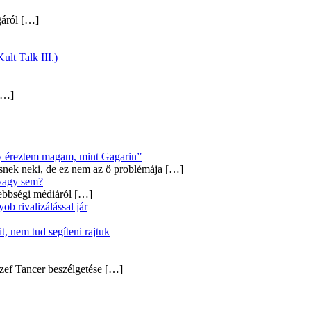
gáról
[…]
ult Talk III.)
…]
úgy éreztem magam, mint Gagarin”
snek neki, de ez nem az ő problémája
[…]
 vagy sem?
ebbségi médiáról
[…]
b rivalizálással jár
, nem tud segíteni rajtuk
zef Tancer beszélgetése
[…]