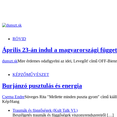
dunszt.sk
kultmag
RÖVID
Április 23-án indul a magyarországi függe
dunszt.sk
Mire érdemes odafigyelni az idei, Levegőt! című OFF-Bien
KÉPZŐMŰVÉSZET
Burjánzó pusztulás és energia
Cserna Endre
Süveges Rita "Mellette minden puszta gyom" című kiállí
Kép/Hang
Traumák és függőségek (Kult Talk VI.)
Beszélgetés traumák és függőségek viszonyrendszereiről
[…]