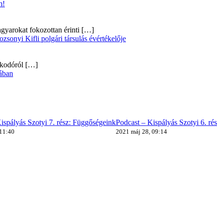
m!
gyarokat fokozottan érinti
[…]
onyi Kifli polgári társulás évértékelője
alkodóról
[…]
ában
ispályás Szotyi 7. rész: Függőségeink
Podcast – Kispályás Szotyi 6. ré
 11:40
2021 máj 28, 09:14