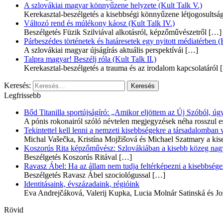
A szlovákiai magyar könnyűzene helyzete (Kult Talk V.)
Kerekasztal-beszélgetés a kisebbségi könnyűzene létjogosultsá
Változó rend és múlékony káosz (Kult Talk IV.)
Beszélgetés Füzik Szilviával alkotásról, képzőművészetről
[…]
Párbeszédes történetek és határesetek egy nyitott médiatérben (K
A szlovákiai magyar újságírás aktuális perspektívái
[…]
Talpra magyar! Beszélj róla (Kult Talk II.)
Kerekasztal-beszélgetés a trauma és az irodalom kapcsolatáról
[
Keresés:
Legfrissebb
Bőd Titanilla sportújságíró: „Amikor eljöttem az Új Szóból, 
A pónis rokonairól szóló névtelen megjegyzések néha rosszul e
Tekintettel kell lenni a nemzeti kisebbségekre a társadalomban
Michal Vašečka, Kristína Mojžišová és Michael Szatmary a kis
Koszorús Rita képzőművész: Szlovákiában a kisebb közeg nagyo
Beszélgetés Koszorús Ritával
[…]
Ravasz Ábel: Ha az állam nem tudja feltérképezni a kisebbségeit
Beszélgetés Ravasz Ábel szociológussal
[…]
Identitásaink, évszázadaink, régióink
Eva Andrejčáková, Valerij Kupka, Lucia Molnár Satinská és Jo
Rövid