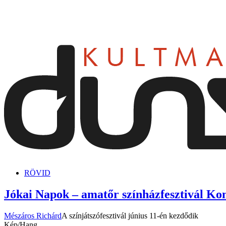
dunszt.sk
kultmag
RÖVID
Jókai Napok – amatőr színházfesztivál 
Mészáros Richárd
A színjátszófesztivál június 11-én kezdődik
Kép/Hang