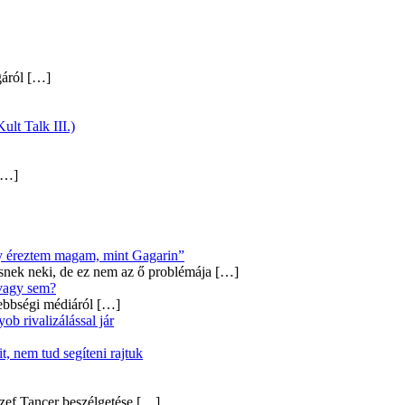
gáról
[…]
ult Talk III.)
…]
úgy éreztem magam, mint Gagarin”
snek neki, de ez nem az ő problémája
[…]
 vagy sem?
ebbségi médiáról
[…]
b rivalizálással jár
, nem tud segíteni rajtuk
zef Tancer beszélgetése
[…]