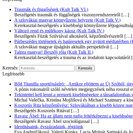
Traumák és függőségek (Kult Talk VI.)
Beszélgetés traumák és függőségek viszonyrendszereiről
[…]
A szlovákiai magyar könnyűzene helyzete (Kult Talk V.)
Kerekasztal-beszélgetés a kisebbségi könnyűzene létjogosultsá
Változó rend és múlékony káosz (Kult Talk IV.)
Beszélgetés Füzik Szilviával alkotásról, képzőművészetről
[…]
Párbeszédes történetek és határesetek egy nyitott médiatérben (K
A szlovákiai magyar újságírás aktuális perspektívái
[…]
Talpra magyar! Beszélj róla (Kult Talk II.)
Kerekasztal-beszélgetés a trauma és az irodalom kapcsolatáról
[
Keresés:
Legfrissebb
Bőd Titanilla sportújságíró: „Amikor eljöttem az Új Szóból, 
A pónis rokonairól szóló névtelen megjegyzések néha rosszul e
Tekintettel kell lenni a nemzeti kisebbségekre a társadalomban
Michal Vašečka, Kristína Mojžišová és Michael Szatmary a kis
Koszorús Rita képzőművész: Szlovákiában a kisebb közeg nagyo
Beszélgetés Koszorús Ritával
[…]
Ravasz Ábel: Ha az állam nem tudja feltérképezni a kisebbségeit
Beszélgetés Ravasz Ábel szociológussal
[…]
Identitásaink, évszázadaink, régióink
Eva Andrejčáková, Valerij Kupka, Lucia Molnár Satinská és Jo