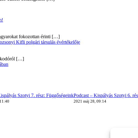
m!
gyarokat fokozottan érinti
[…]
onyi Kifli polgári társulás évértékelője
alkodóról
[…]
ában
ispályás Szotyi 7. rész: Függőségeink
Podcast – Kispályás Szotyi 6. ré
 11:40
2021 máj 28, 09:14