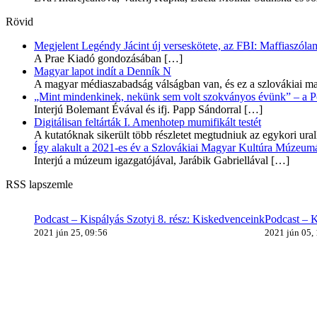
Rövid
Megjelent Legéndy Jácint új verseskötete, az FBI: Maffiaszóla
A Prae Kiadó gondozásában
[…]
Magyar lapot indít a Denník N
A magyar médiaszabadság válságban van, és ez a szlovákiai ma
„Mint mindenkinek, nekünk sem volt szokványos évünk” – a Pozs
Interjú Bolemant Évával és ifj. Papp Sándorral
[…]
Digitálisan feltárták I. Amenhotep mumifikált testét
A kutatóknak sikerült több részletet megtudniuk az egykori ur
Így alakult a 2021-es év a Szlovákiai Magyar Kultúra Múzeum
Interjú a múzeum igazgatójával, Jarábik Gabriellával
[…]
RSS lapszemle
Podcast – Kispályás Szotyi 8. rész: Kiskedvenceink
Podcast – K
2021 jún 25, 09:56
2021 jún 05,