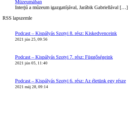
Múzeumában
Interjú a múzeum igazgatójával, Jarábik Gabriellával
[…]
RSS lapszemle
Podcast – Kispályás Szotyi 8. rész: Kiskedvenceink
2021 jún 25, 09:56
Podcast – Kispályás Szotyi 7. rész: Függőségeink
2021 jún 05, 11:40
Podcast – Kispályás Szotyi 6. rész: Az életünk egy része
2021 máj 28, 09:14