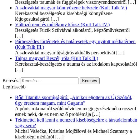
Beszélgetés traumák és függőségek viszonyrendszereiről
[…]
A szlovákiai magyar könnyűzene helyzete (Kult Talk V.)
Kerekasztal-beszélgetés a kisebbségi könnyűzene
létjogosultságáról
[…]
Változó rend és múlékony káosz (Kult Talk IV.)
Beszélgetés Füzik Szilviával alkotásról, képzőművészetről
[…]
Párbeszédes történetek és határesetek egy nyitott médiatérben
(Kult Talk III.)
A szlovákiai magyar újságírás aktuális perspektívái
[…]
Talpra magyar! Beszélj róla (Kult Talk II.)
Kerekasztal-beszélgetés a trauma és az irodalom kapcsolatáról
[…]
Keresés:
Legfrissebb
Bőd Titanilla sportújságíró: „Amikor eljöttem az Új Szóból,
úgy éreztem magam, mint Gagarin”
A pónis rokonairól szóló névtelen megjegyzések néha rosszul
esnek neki, de ez nem az ő problémája
[…]
Tekintettel kell lenni a nemzeti kisebbségekre a társadalomban
vagy sem?
Michal Vašečka, Kristína Mojžišová és Michael Szatmary a
kisebbségi médiáról
[…]