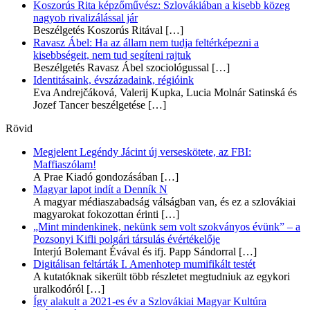
Koszorús Rita képzőművész: Szlovákiában a kisebb közeg
nagyob rivalizálással jár
Beszélgetés Koszorús Ritával
[…]
Ravasz Ábel: Ha az állam nem tudja feltérképezni a
kisebbségeit, nem tud segíteni rajtuk
Beszélgetés Ravasz Ábel szociológussal
[…]
Identitásaink, évszázadaink, régióink
Eva Andrejčáková, Valerij Kupka, Lucia Molnár Satinská és
Jozef Tancer beszélgetése
[…]
Rövid
Megjelent Legéndy Jácint új verseskötete, az FBI:
Maffiaszólam!
A Prae Kiadó gondozásában
[…]
Magyar lapot indít a Denník N
A magyar médiaszabadság válságban van, és ez a szlovákiai
magyarokat fokozottan érinti
[…]
„Mint mindenkinek, nekünk sem volt szokványos évünk” – a
Pozsonyi Kifli polgári társulás évértékelője
Interjú Bolemant Évával és ifj. Papp Sándorral
[…]
Digitálisan feltárták I. Amenhotep mumifikált testét
A kutatóknak sikerült több részletet megtudniuk az egykori
uralkodóról
[…]
Így alakult a 2021-es év a Szlovákiai Magyar Kultúra