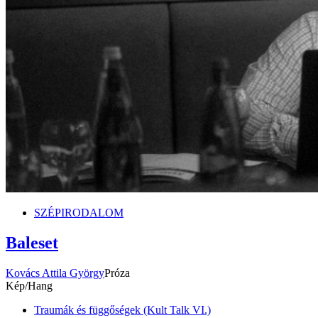
SZÉPIRODALOM
Baleset
Kovács Attila György
Próza
Kép/Hang
Traumák és függőségek (Kult Talk VI.)