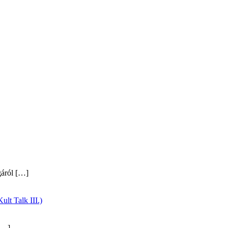
gáról
[…]
ult Talk III.)
…]