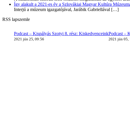
Így alakult a 2021-es év a Szlovákiai Magyar Kultúra Múzeum
Interjú a múzeum igazgatójával, Jarábik Gabriellával
[…]
RSS lapszemle
Podcast – Kispályás Szotyi 8. rész: Kiskedvenceink
Podcast – K
2021 jún 25, 09:56
2021 jún 05,