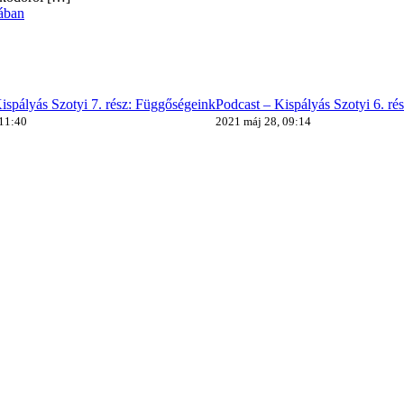
ában
ispályás Szotyi 7. rész: Függőségeink
Podcast – Kispályás Szotyi 6. ré
 11:40
2021 máj 28, 09:14