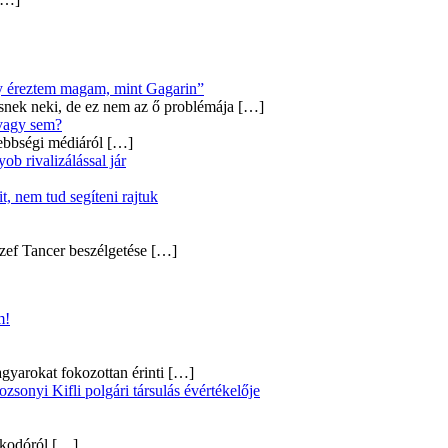
úgy éreztem magam, mint Gagarin”
snek neki, de ez nem az ő problémája
[…]
 vagy sem?
ebbségi médiáról
[…]
b rivalizálással jár
, nem tud segíteni rajtuk
zef Tancer beszélgetése
[…]
m!
gyarokat fokozottan érinti
[…]
onyi Kifli polgári társulás évértékelője
alkodóról
[…]