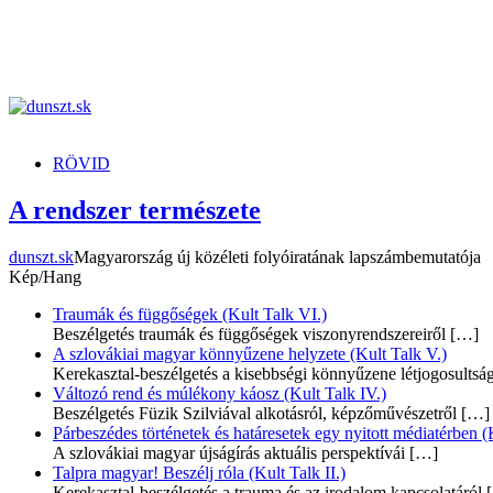
dunszt.sk
kultmag
RÖVID
A rendszer természete
dunszt.sk
Magyarország új közéleti folyóiratának lapszámbemutatója
Kép/Hang
Traumák és függőségek (Kult Talk VI.)
Beszélgetés traumák és függőségek viszonyrendszereiről
[…]
A szlovákiai magyar könnyűzene helyzete (Kult Talk V.)
Kerekasztal-beszélgetés a kisebbségi könnyűzene létjogosultsá
Változó rend és múlékony káosz (Kult Talk IV.)
Beszélgetés Füzik Szilviával alkotásról, képzőművészetről
[…]
Párbeszédes történetek és határesetek egy nyitott médiatérben (K
A szlovákiai magyar újságírás aktuális perspektívái
[…]
Talpra magyar! Beszélj róla (Kult Talk II.)
Kerekasztal-beszélgetés a trauma és az irodalom kapcsolatáról
[