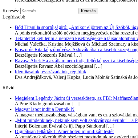
Keresés:
Legfrissebb
Bőd Titanilla sportújságíró: „Amikor eljöttem az Új Szóból, 
A pónis rokonairól szóló névtelen megjegyzések néha rosszul e
Tekintettel kell lenni a nemzeti kisebbségekre a társadalomban
Michal Vašečka, Kristína Mojžišová és Michael Szatmary a kis
Koszorús Rita képzőművész: Szlovákiában a kisebb közeg nagyo
Beszélgetés Koszorús Ritával
[…]
Ravasz Ábel: Ha az állam nem tudja feltérképezni a kisebbségeit
Beszélgetés Ravasz Ábel szociológussal
[…]
Identitásaink, évszázadaink, régióink
Eva Andrejčáková, Valerij Kupka, Lucia Molnár Satinská és Jo
Rövid
Megjelent Legéndy Jácint új verseskötete, az FBI: Maffiaszóla
A Prae Kiadó gondozásában
[…]
Magyar lapot indít a Denník N
A magyar médiaszabadság válságban van, és ez a szlovákiai ma
„Mint mindenkinek, nekünk sem volt szokványos évünk” – a Pozs
Interjú Bolemant Évával és ifj. Papp Sándorral
[…]
Digitálisan feltárták I. Amenhotep mumifikált testét
A kutatóknak sikerült több részletet megtudniuk az egykori ur