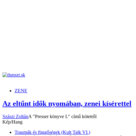
dunszt.sk
kultmag
ZENE
Az eltűnt idők nyomában, zenei kísérettel
Szászi Zoltán
A "Presser könyve I." című kötetről
Kép/Hang
Traumák és függőségek (Kult Talk VI.)