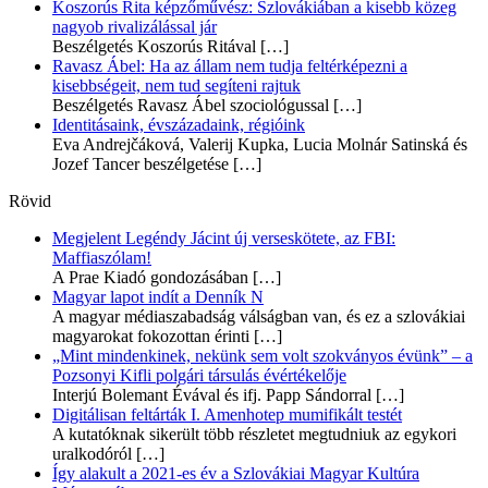
Koszorús Rita képzőművész: Szlovákiában a kisebb közeg
nagyob rivalizálással jár
Beszélgetés Koszorús Ritával
[…]
Ravasz Ábel: Ha az állam nem tudja feltérképezni a
kisebbségeit, nem tud segíteni rajtuk
Beszélgetés Ravasz Ábel szociológussal
[…]
Identitásaink, évszázadaink, régióink
Eva Andrejčáková, Valerij Kupka, Lucia Molnár Satinská és
Jozef Tancer beszélgetése
[…]
Rövid
Megjelent Legéndy Jácint új verseskötete, az FBI:
Maffiaszólam!
A Prae Kiadó gondozásában
[…]
Magyar lapot indít a Denník N
A magyar médiaszabadság válságban van, és ez a szlovákiai
magyarokat fokozottan érinti
[…]
„Mint mindenkinek, nekünk sem volt szokványos évünk” – a
Pozsonyi Kifli polgári társulás évértékelője
Interjú Bolemant Évával és ifj. Papp Sándorral
[…]
Digitálisan feltárták I. Amenhotep mumifikált testét
A kutatóknak sikerült több részletet megtudniuk az egykori
uralkodóról
[…]
Így alakult a 2021-es év a Szlovákiai Magyar Kultúra