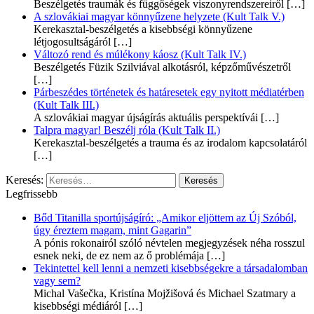
Beszélgetés traumák és függőségek viszonyrendszereiről
[…]
A szlovákiai magyar könnyűzene helyzete (Kult Talk V.)
Kerekasztal-beszélgetés a kisebbségi könnyűzene
létjogosultságáról
[…]
Változó rend és múlékony káosz (Kult Talk IV.)
Beszélgetés Füzik Szilviával alkotásról, képzőművészetről
[…]
Párbeszédes történetek és határesetek egy nyitott médiatérben
(Kult Talk III.)
A szlovákiai magyar újságírás aktuális perspektívái
[…]
Talpra magyar! Beszélj róla (Kult Talk II.)
Kerekasztal-beszélgetés a trauma és az irodalom kapcsolatáról
[…]
Keresés:
Legfrissebb
Bőd Titanilla sportújságíró: „Amikor eljöttem az Új Szóból,
úgy éreztem magam, mint Gagarin”
A pónis rokonairól szóló névtelen megjegyzések néha rosszul
esnek neki, de ez nem az ő problémája
[…]
Tekintettel kell lenni a nemzeti kisebbségekre a társadalomban
vagy sem?
Michal Vašečka, Kristína Mojžišová és Michael Szatmary a
kisebbségi médiáról
[…]