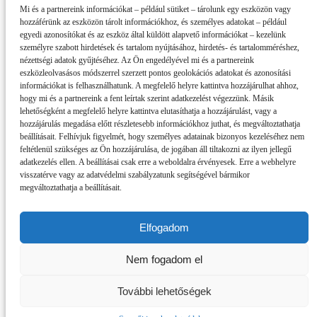
Mi és a partnereink információkat – például sütiket – tárolunk egy eszközön vagy
hozzáférünk az eszközön tárolt információkhoz, és személyes adatokat – például
egyedi azonosítókat és az eszköz által küldött alapvető információkat – kezelünk
személyre szabott hirdetések és tartalom nyújtásához, hirdetés- és tartalomméréshez,
nézettségi adatok gyűjtéséhez. Az Ön engedélyével mi és a partnereink
eszközleolvasásos módszerrel szerzett pontos geolokációs adatokat és azonosítási
információkat is felhasználhatunk. A megfelelő helyre kattintva hozzájárulhat ahhoz,
hogy mi és a partnereink a fent leírtak szerint adatkezelést végezzünk. Másik
lehetőségként a megfelelő helyre kattintva elutasíthatja a hozzájárulást, vagy a
hozzájárulás megadása előtt részletesebb információkhoz juthat, és megváltoztathatja
beállításait. Felhívjuk figyelmét, hogy személyes adatainak bizonyos kezeléséhez nem
feltétlenül szükséges az Ön hozzájárulása, de jogában áll tiltakozni az ilyen jellegű
adatkezelés ellen. A beállításai csak erre a weboldalra érvényesek. Erre a webhelyre
visszatérve vagy az adatvédelmi szabályzatunk segítségével bármikor
megváltoztathatja a beállításait.
Elfogadom
Impresszum
Nem fogadom el
Partnereink
Szerzői jogok, adatvédelem
RSS
További lehetőségek
Copyright © 2019 dunszt.sk - All rights reserved - ISSN: 2585-8432