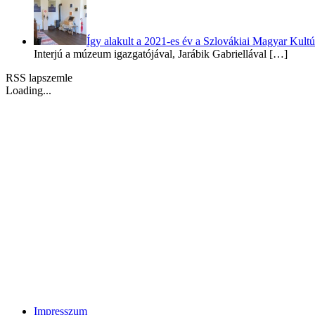
Így alakult a 2021-es év a Szlovákiai Magyar Ku
Interjú a múzeum igazgatójával, Jarábik Gabriellával
[…]
RSS lapszemle
Loading...
Impresszum