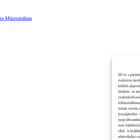
ltúra Múzeumában
Mi és a partne
eszközön tárol
küldött alapve
hirdetés- és t
eszközleolvasá
felhasználhatu
leírtak szerint
hozzájárulást,
megváltoztatha
nem feltétlenül
ellen. A beállí
adatvédelmi sza