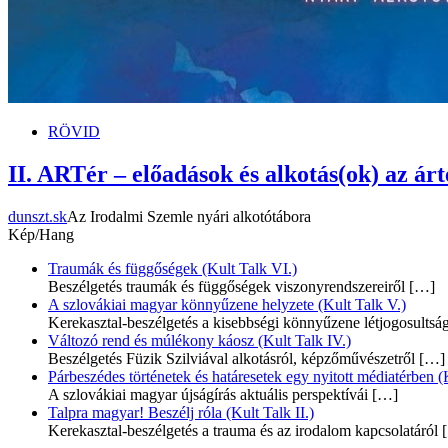
RÖVID
II. ARTér – előadások és alkotás(ok) az ár
dunszt.sk
Az Irodalmi Szemle nyári alkotótábora
Kép/Hang
Traumák és függőségek (Kult Talk VI.)
Beszélgetés traumák és függőségek viszonyrendszereiről
[…]
A szlovákiai magyar könnyűzene helyzete (Kult Talk V.)
Kerekasztal-beszélgetés a kisebbségi könnyűzene létjogosultsá
Változó rend és múlékony káosz (Kult Talk IV.)
Beszélgetés Füzik Szilviával alkotásról, képzőművészetről
[…]
Párbeszédes történetek és határesetek egy nyitott médiatérben (K
A szlovákiai magyar újságírás aktuális perspektívái
[…]
Talpra magyar! Beszélj róla (Kult Talk II.)
Kerekasztal-beszélgetés a trauma és az irodalom kapcsolatáról
[