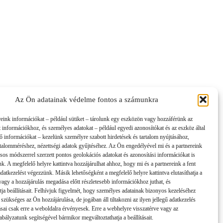
Az Ön adatainak védelme fontos a számunkra
reink információkat – például sütiket – tárolunk egy eszközön vagy hozzáférünk az
t információkhoz, és személyes adatokat – például egyedi azonosítókat és az eszköz által
tő információkat – kezelünk személyre szabott hirdetések és tartalom nyújtásához,
artalomméréshez, nézettségi adatok gyűjtéséhez. Az Ön engedélyével mi és a partnereink
sos módszerrel szerzett pontos geolokációs adatokat és azonosítási információkat is
nk. A megfelelő helyre kattintva hozzájárulhat ahhoz, hogy mi és a partnereink a fent
 adatkezelést végezzünk. Másik lehetőségként a megfelelő helyre kattintva elutasíthatja a
 vagy a hozzájárulás megadása előtt részletesebb információkhoz juthat, és
tja beállításait. Felhívjuk figyelmét, hogy személyes adatainak bizonyos kezeléséhez
 szükséges az Ön hozzájárulása, de jogában áll tiltakozni az ilyen jellegű adatkezelés
tásai csak erre a weboldalra érvényesek. Erre a webhelyre visszatérve vagy az
bályzatunk segítségével bármikor megváltoztathatja a beállításait.