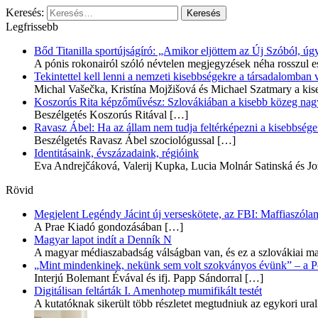
Keresés:
Legfrissebb
Bőd Titanilla sportújságíró: „Amikor eljöttem az Új Szóból, 
A pónis rokonairól szóló névtelen megjegyzések néha rosszul e
Tekintettel kell lenni a nemzeti kisebbségekre a társadalomban
Michal Vašečka, Kristína Mojžišová és Michael Szatmary a kis
Koszorús Rita képzőművész: Szlovákiában a kisebb közeg nagyo
Beszélgetés Koszorús Ritával
[…]
Ravasz Ábel: Ha az állam nem tudja feltérképezni a kisebbségeit
Beszélgetés Ravasz Ábel szociológussal
[…]
Identitásaink, évszázadaink, régióink
Eva Andrejčáková, Valerij Kupka, Lucia Molnár Satinská és Jo
Rövid
Megjelent Legéndy Jácint új verseskötete, az FBI: Maffiaszóla
A Prae Kiadó gondozásában
[…]
Magyar lapot indít a Denník N
A magyar médiaszabadság válságban van, és ez a szlovákiai ma
„Mint mindenkinek, nekünk sem volt szokványos évünk” – a Pozs
Interjú Bolemant Évával és ifj. Papp Sándorral
[…]
Digitálisan feltárták I. Amenhotep mumifikált testét
A kutatóknak sikerült több részletet megtudniuk az egykori ur