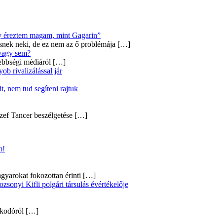
úgy éreztem magam, mint Gagarin”
snek neki, de ez nem az ő problémája
[…]
 vagy sem?
ebbségi médiáról
[…]
b rivalizálással jár
, nem tud segíteni rajtuk
zef Tancer beszélgetése
[…]
m!
gyarokat fokozottan érinti
[…]
onyi Kifli polgári társulás évértékelője
alkodóról
[…]