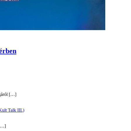
térben
gáról
[…]
ult Talk III.)
…]