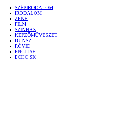
Skip
SZÉPIRODALOM
to
IRODALOM
content
ZENE
FILM
SZÍNHÁZ
KÉPZŐMŰVÉSZET
DUNSZT
RÖVID
ENGLISH
ECHO SK