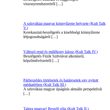
viszonyrendszereiről
[…]
A szlovákiai magyar könnyűzene helyzete (Kult Talk
V.)
Kerekasztal-beszélgetés a kisebbségi könnyűzene
létjogosultságáról
[…]
Változó rend és múlékony káosz (Kult Talk IV.)
Beszélgetés Füzik Szilviával alkotásról,
képzőművészetről
[…]
Párbeszédes történetek és határesetek egy nyitott
médiatérben (Kult Talk III.)
A szlovákiai magyar újságírás aktuális perspektívái
[…]
Talpra magyar! Beszélj róla (Kult Talk II.)