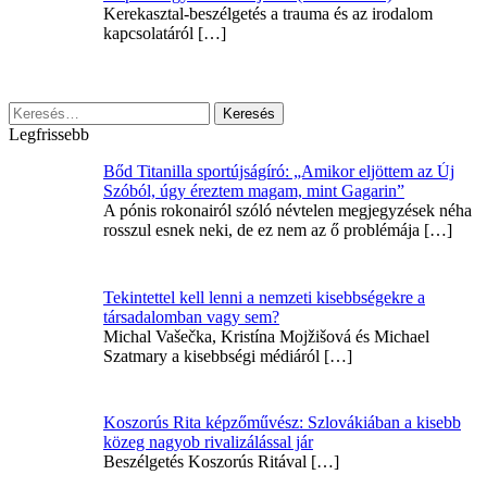
Kerekasztal-beszélgetés a trauma és az irodalom
kapcsolatáról
[…]
Keresés:
Legfrissebb
Bőd Titanilla sportújságíró: „Amikor eljöttem az Új
Szóból, úgy éreztem magam, mint Gagarin”
A pónis rokonairól szóló névtelen megjegyzések néha
rosszul esnek neki, de ez nem az ő problémája
[…]
Tekintettel kell lenni a nemzeti kisebbségekre a
társadalomban vagy sem?
Michal Vašečka, Kristína Mojžišová és Michael
Szatmary a kisebbségi médiáról
[…]
Koszorús Rita képzőművész: Szlovákiában a kisebb
közeg nagyob rivalizálással jár
Beszélgetés Koszorús Ritával
[…]