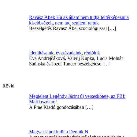
Ravasz Ábel: Ha az állam nem tudja feltérképezni a
kisebbségeit, nem tud segíteni rajtuk
Beszélgetés Ravasz Ábel szociológussal
[…]
Identitásaink, évszázadaink, régióink
Eva Andrejčáková, Valerij Kupka, Lucia Molnár
Satinská és Jozef Tancer beszélgetése
[…]
Rövid
Megjelent Legéndy Jácint új verseskötete, az FBI:
Maffiaszólam!
A Prae Kiadó gondozásában
[…]
Magyar lapot indít a Denník N