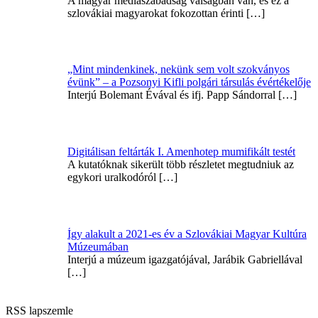
A magyar médiaszabadság válságban van, és ez a
szlovákiai magyarokat fokozottan érinti
[…]
„Mint mindenkinek, nekünk sem volt szokványos
évünk” – a Pozsonyi Kifli polgári társulás évértékelője
Interjú Bolemant Évával és ifj. Papp Sándorral
[…]
Digitálisan feltárták I. Amenhotep mumifikált testét
A kutatóknak sikerült több részletet megtudniuk az
egykori uralkodóról
[…]
Így alakult a 2021-es év a Szlovákiai Magyar Kultúra
Múzeumában
Interjú a múzeum igazgatójával, Jarábik Gabriellával
[…]
RSS lapszemle