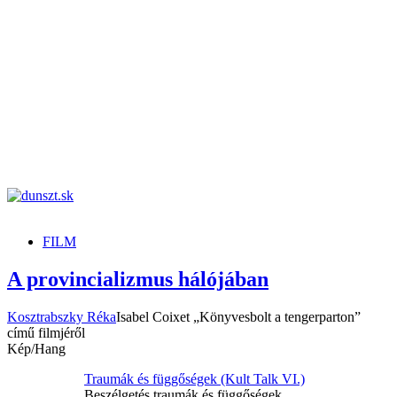
dunszt.sk
kultmag
FILM
A provincializmus hálójában
Kosztrabszky Réka
Isabel Coixet „Könyvesbolt a tengerparton”
című filmjéről
Kép/Hang
Traumák és függőségek (Kult Talk VI.)
Beszélgetés traumák és függőségek