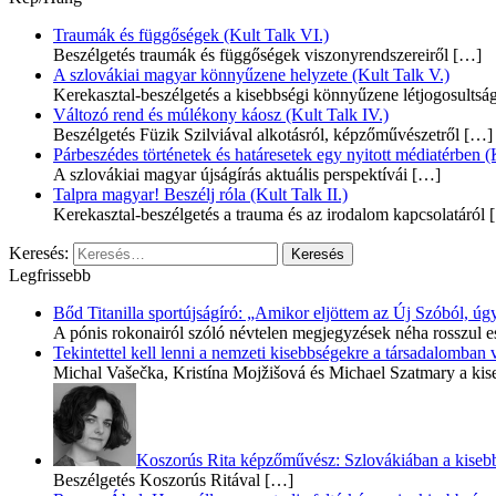
Traumák és függőségek (Kult Talk VI.)
Beszélgetés traumák és függőségek viszonyrendszereiről
[…]
A szlovákiai magyar könnyűzene helyzete (Kult Talk V.)
Kerekasztal-beszélgetés a kisebbségi könnyűzene létjogosultsá
Változó rend és múlékony káosz (Kult Talk IV.)
Beszélgetés Füzik Szilviával alkotásról, képzőművészetről
[…]
Párbeszédes történetek és határesetek egy nyitott médiatérben (K
A szlovákiai magyar újságírás aktuális perspektívái
[…]
Talpra magyar! Beszélj róla (Kult Talk II.)
Kerekasztal-beszélgetés a trauma és az irodalom kapcsolatáról
[
Keresés:
Legfrissebb
Bőd Titanilla sportújságíró: „Amikor eljöttem az Új Szóból, 
A pónis rokonairól szóló névtelen megjegyzések néha rosszul e
Tekintettel kell lenni a nemzeti kisebbségekre a társadalomban
Michal Vašečka, Kristína Mojžišová és Michael Szatmary a kis
Koszorús Rita képzőművész: Szlovákiában a kisebb 
Beszélgetés Koszorús Ritával
[…]