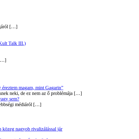
gáról
[…]
ult Talk III.)
…]
úgy éreztem magam, mint Gagarin”
snek neki, de ez nem az ő problémája
[…]
 vagy sem?
ebbségi médiáról
[…]
közeg nagyob rivalizálással jár