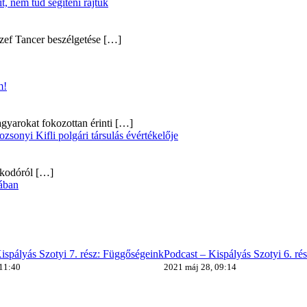
, nem tud segíteni rajtuk
zef Tancer beszélgetése
[…]
m!
gyarokat fokozottan érinti
[…]
onyi Kifli polgári társulás évértékelője
alkodóról
[…]
ában
ispályás Szotyi 7. rész: Függőségeink
Podcast – Kispályás Szotyi 6. ré
 11:40
2021 máj 28, 09:14