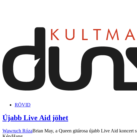
dunszt.sk
kultmag
RÖVID
Újabb Live Aid jöhet
Wawruch Róza
Brian May, a Queen gitárosa újabb Live Aid koncert 
Kép/Hang