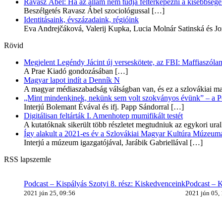
Ravasz Ábel: Ha az állam nem tudja feltérképezni a kisebbségeit
Beszélgetés Ravasz Ábel szociológussal
[…]
Identitásaink, évszázadaink, régióink
Eva Andrejčáková, Valerij Kupka, Lucia Molnár Satinská és Jo
Rövid
Megjelent Legéndy Jácint új verseskötete, az FBI: Maffiaszóla
A Prae Kiadó gondozásában
[…]
Magyar lapot indít a Denník N
A magyar médiaszabadság válságban van, és ez a szlovákiai ma
„Mint mindenkinek, nekünk sem volt szokványos évünk” – a Pozs
Interjú Bolemant Évával és ifj. Papp Sándorral
[…]
Digitálisan feltárták I. Amenhotep mumifikált testét
A kutatóknak sikerült több részletet megtudniuk az egykori ur
Így alakult a 2021-es év a Szlovákiai Magyar Kultúra Múzeum
Interjú a múzeum igazgatójával, Jarábik Gabriellával
[…]
RSS lapszemle
Podcast – Kispályás Szotyi 8. rész: Kiskedvenceink
Podcast – K
2021 jún 25, 09:56
2021 jún 05,