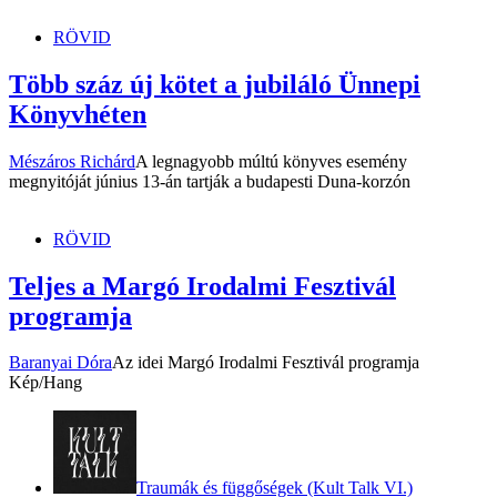
RÖVID
Több száz új kötet a jubiláló Ünnepi
Könyvhéten
Mészáros Richárd
A legnagyobb múltú könyves esemény
megnyitóját június 13-án tartják a budapesti Duna-korzón
RÖVID
Teljes a Margó Irodalmi Fesztivál
programja
Baranyai Dóra
Az idei Margó Irodalmi Fesztivál programja
Kép/Hang
Traumák és függőségek (Kult Talk VI.)