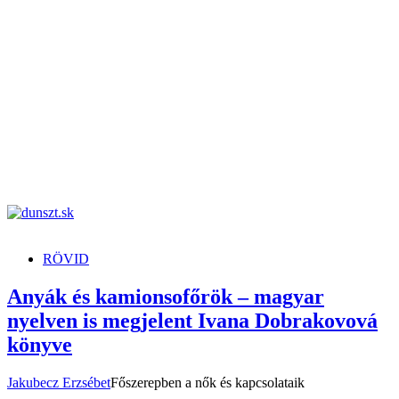
dunszt.sk
kultmag
RÖVID
Anyák és kamionsofőrök – magyar
nyelven is megjelent Ivana Dobrakovová
könyve
Jakubecz Erzsébet
Főszerepben a nők és kapcsolataik