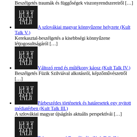
Beszélgetés traumák és függőségek viszonyrendszereiről
[…]
A szlovákiai magyar könnyűzene helyzete (Kult
Talk V.)
Kerekasztal-beszélgetés a kisebbségi könnyűzene
létjogosultságáról
[…]
Változó rend és múlékony káosz (Kult Talk IV.)
Beszélgetés Füzik Szilviával alkotásról, képzőművészetről
[…]
Párbeszédes történetek és határesetek egy nyitott
médiatérben (Kult Talk III.)
A szlovákiai magyar újságírás aktuális perspektívái
[…]