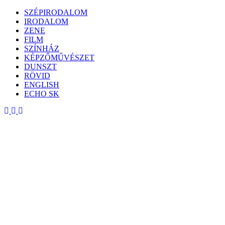
Skip
SZÉPIRODALOM
to
IRODALOM
content
ZENE
FILM
SZÍNHÁZ
KÉPZŐMŰVÉSZET
DUNSZT
RÖVID
ENGLISH
ECHO SK