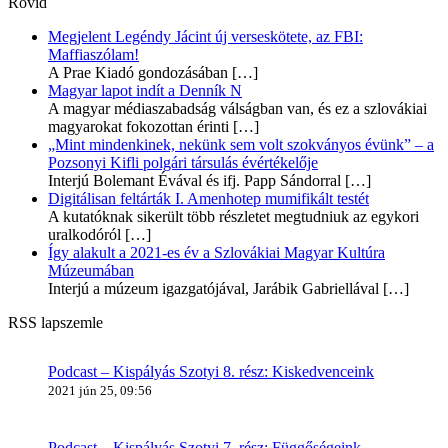
Rövid
Megjelent Legéndy Jácint új verseskötete, az FBI:
Maffiaszólam!
A Prae Kiadó gondozásában
[…]
Magyar lapot indít a Denník N
A magyar médiaszabadság válságban van, és ez a szlovákiai
magyarokat fokozottan érinti
[…]
„Mint mindenkinek, nekünk sem volt szokványos évünk” – a
Pozsonyi Kifli polgári társulás évértékelője
Interjú Bolemant Évával és ifj. Papp Sándorral
[…]
Digitálisan feltárták I. Amenhotep mumifikált testét
A kutatóknak sikerült több részletet megtudniuk az egykori
uralkodóról
[…]
Így alakult a 2021-es év a Szlovákiai Magyar Kultúra
Múzeumában
Interjú a múzeum igazgatójával, Jarábik Gabriellával
[…]
RSS lapszemle
Podcast – Kispályás Szotyi 8. rész: Kiskedvenceink
2021 jún 25, 09:56
Podcast – Kispályás Szotyi 7. rész: Függőségeink