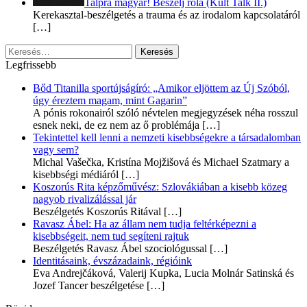
Talpra magyar! Beszélj róla (Kult Talk II.)
Kerekasztal-beszélgetés a trauma és az irodalom kapcsolatáról
[…]
Keresés:
Legfrissebb
Bőd Titanilla sportújságíró: „Amikor eljöttem az Új Szóból,
úgy éreztem magam, mint Gagarin”
A pónis rokonairól szóló névtelen megjegyzések néha rosszul
esnek neki, de ez nem az ő problémája
[…]
Tekintettel kell lenni a nemzeti kisebbségekre a társadalomban
vagy sem?
Michal Vašečka, Kristína Mojžišová és Michael Szatmary a
kisebbségi médiáról
[…]
Koszorús Rita képzőművész: Szlovákiában a kisebb közeg
nagyob rivalizálással jár
Beszélgetés Koszorús Ritával
[…]
Ravasz Ábel: Ha az állam nem tudja feltérképezni a
kisebbségeit, nem tud segíteni rajtuk
Beszélgetés Ravasz Ábel szociológussal
[…]
Identitásaink, évszázadaink, régióink
Eva Andrejčáková, Valerij Kupka, Lucia Molnár Satinská és
Jozef Tancer beszélgetése
[…]