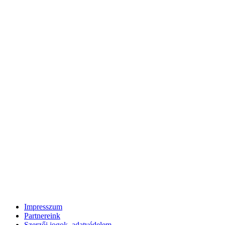
Impresszum
Partnereink
Szerzői jogok, adatvédelem