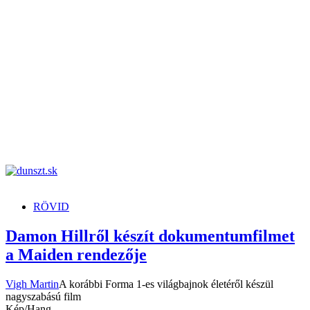
dunszt.sk
kultmag
RÖVID
Damon Hillről készít dokumentumfilmet
a Maiden rendezője
Vigh Martin
A korábbi Forma 1-es világbajnok életéről készül
nagyszabású film
Kép/Hang