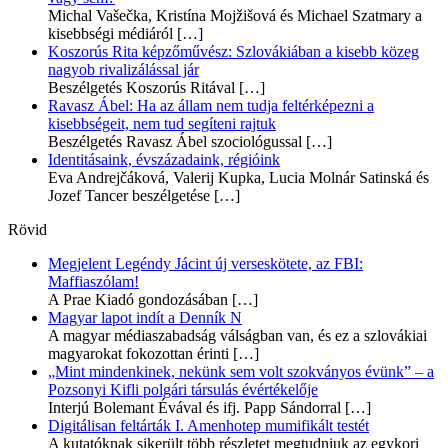
Michal Vašečka, Kristína Mojžišová és Michael Szatmary a
kisebbségi médiáról
[…]
Koszorús Rita képzőművész: Szlovákiában a kisebb közeg
nagyob rivalizálással jár
Beszélgetés Koszorús Ritával
[…]
Ravasz Ábel: Ha az állam nem tudja feltérképezni a
kisebbségeit, nem tud segíteni rajtuk
Beszélgetés Ravasz Ábel szociológussal
[…]
Identitásaink, évszázadaink, régióink
Eva Andrejčáková, Valerij Kupka, Lucia Molnár Satinská és
Jozef Tancer beszélgetése
[…]
Rövid
Megjelent Legéndy Jácint új verseskötete, az FBI:
Maffiaszólam!
A Prae Kiadó gondozásában
[…]
Magyar lapot indít a Denník N
A magyar médiaszabadság válságban van, és ez a szlovákiai
magyarokat fokozottan érinti
[…]
„Mint mindenkinek, nekünk sem volt szokványos évünk” – a
Pozsonyi Kifli polgári társulás évértékelője
Interjú Bolemant Évával és ifj. Papp Sándorral
[…]
Digitálisan feltárták I. Amenhotep mumifikált testét
A kutatóknak sikerült több részletet megtudniuk az egykori