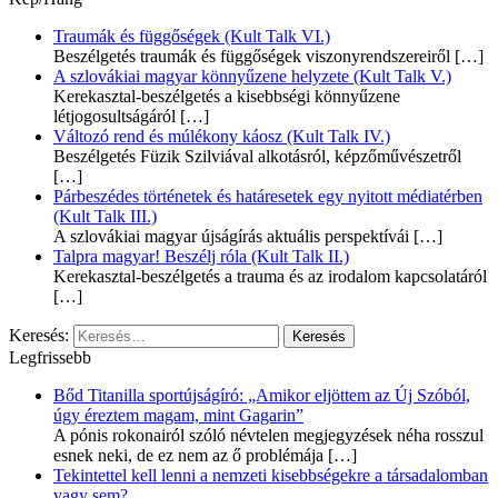
Traumák és függőségek (Kult Talk VI.)
Beszélgetés traumák és függőségek viszonyrendszereiről
[…]
A szlovákiai magyar könnyűzene helyzete (Kult Talk V.)
Kerekasztal-beszélgetés a kisebbségi könnyűzene
létjogosultságáról
[…]
Változó rend és múlékony káosz (Kult Talk IV.)
Beszélgetés Füzik Szilviával alkotásról, képzőművészetről
[…]
Párbeszédes történetek és határesetek egy nyitott médiatérben
(Kult Talk III.)
A szlovákiai magyar újságírás aktuális perspektívái
[…]
Talpra magyar! Beszélj róla (Kult Talk II.)
Kerekasztal-beszélgetés a trauma és az irodalom kapcsolatáról
[…]
Keresés:
Legfrissebb
Bőd Titanilla sportújságíró: „Amikor eljöttem az Új Szóból,
úgy éreztem magam, mint Gagarin”
A pónis rokonairól szóló névtelen megjegyzések néha rosszul
esnek neki, de ez nem az ő problémája
[…]
Tekintettel kell lenni a nemzeti kisebbségekre a társadalomban
vagy sem?