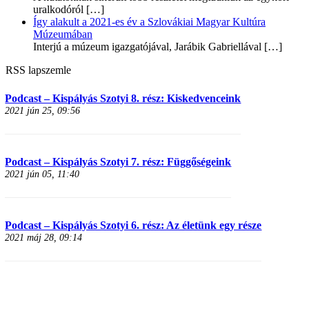
uralkodóról
[…]
Így alakult a 2021-es év a Szlovákiai Magyar Kultúra
Múzeumában
Interjú a múzeum igazgatójával, Jarábik Gabriellával
[…]
RSS lapszemle
Podcast – Kispályás Szotyi 8. rész: Kiskedvenceink
2021 jún 25, 09:56
Podcast – Kispályás Szotyi 7. rész: Függőségeink
2021 jún 05, 11:40
Podcast – Kispályás Szotyi 6. rész: Az életünk egy része
2021 máj 28, 09:14