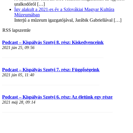
uralkodóról
[…]
Így alakult a 2021-es év a Szlovákiai Magyar Kultúra
Múzeumában
Interjú a múzeum igazgatójával, Jarábik Gabriellával
[…]
RSS lapszemle
Podcast – Kispályás Szotyi 8. rész: Kiskedvenceink
2021 jún 25, 09:56
Podcast – Kispályás Szotyi 7. rész: Függőségeink
2021 jún 05, 11:40
Podcast – Kispályás Szotyi 6. rész: Az életünk egy része
2021 máj 28, 09:14