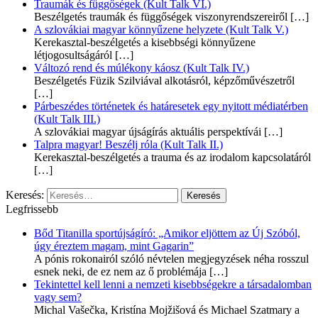
Traumák és függőségek (Kult Talk VI.)
Beszélgetés traumák és függőségek viszonyrendszereiről
[…]
A szlovákiai magyar könnyűzene helyzete (Kult Talk V.)
Kerekasztal-beszélgetés a kisebbségi könnyűzene
létjogosultságáról
[…]
Változó rend és múlékony káosz (Kult Talk IV.)
Beszélgetés Füzik Szilviával alkotásról, képzőművészetről
[…]
Párbeszédes történetek és határesetek egy nyitott médiatérben
(Kult Talk III.)
A szlovákiai magyar újságírás aktuális perspektívái
[…]
Talpra magyar! Beszélj róla (Kult Talk II.)
Kerekasztal-beszélgetés a trauma és az irodalom kapcsolatáról
[…]
Keresés:
Legfrissebb
Bőd Titanilla sportújságíró: „Amikor eljöttem az Új Szóból,
úgy éreztem magam, mint Gagarin”
A pónis rokonairól szóló névtelen megjegyzések néha rosszul
esnek neki, de ez nem az ő problémája
[…]
Tekintettel kell lenni a nemzeti kisebbségekre a társadalomban
vagy sem?
Michal Vašečka, Kristína Mojžišová és Michael Szatmary a