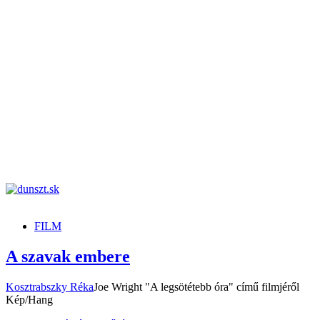
dunszt.sk
kultmag
FILM
A szavak embere
Kosztrabszky Réka
Joe Wright "A legsötétebb óra" című filmjéről
Kép/Hang