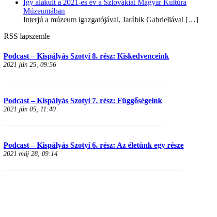
Így alakult a 2021-es év a Szlovákiai Magyar Kultúra
Múzeumában
Interjú a múzeum igazgatójával, Jarábik Gabriellával
[…]
RSS lapszemle
Podcast – Kispályás Szotyi 8. rész: Kiskedvenceink
2021 jún 25, 09:56
Podcast – Kispályás Szotyi 7. rész: Függőségeink
2021 jún 05, 11:40
Podcast – Kispályás Szotyi 6. rész: Az életünk egy része
2021 máj 28, 09:14