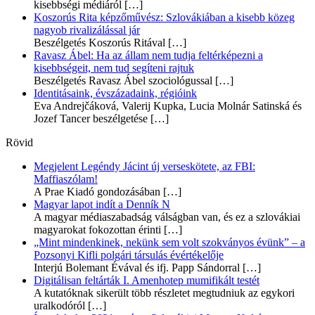
kisebbségi médiáról
[…]
Koszorús Rita képzőművész: Szlovákiában a kisebb közeg
nagyob rivalizálással jár
Beszélgetés Koszorús Ritával
[…]
Ravasz Ábel: Ha az állam nem tudja feltérképezni a
kisebbségeit, nem tud segíteni rajtuk
Beszélgetés Ravasz Ábel szociológussal
[…]
Identitásaink, évszázadaink, régióink
Eva Andrejčáková, Valerij Kupka, Lucia Molnár Satinská és
Jozef Tancer beszélgetése
[…]
Rövid
Megjelent Legéndy Jácint új verseskötete, az FBI:
Maffiaszólam!
A Prae Kiadó gondozásában
[…]
Magyar lapot indít a Denník N
A magyar médiaszabadság válságban van, és ez a szlovákiai
magyarokat fokozottan érinti
[…]
„Mint mindenkinek, nekünk sem volt szokványos évünk” – a
Pozsonyi Kifli polgári társulás évértékelője
Interjú Bolemant Évával és ifj. Papp Sándorral
[…]
Digitálisan feltárták I. Amenhotep mumifikált testét
A kutatóknak sikerült több részletet megtudniuk az egykori
uralkodóról
[…]