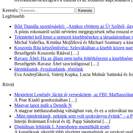
Keresés:
Legfrissebb
Bőd Titanilla sportújságíró: „Amikor eljöttem az Új Szóból, 
A pónis rokonairól szóló névtelen megjegyzések néha rosszul e
Tekintettel kell lenni a nemzeti kisebbségekre a társadalomban
Michal Vašečka, Kristína Mojžišová és Michael Szatmary a kis
Koszorús Rita képzőművész: Szlovákiában a kisebb közeg nagyo
Beszélgetés Koszorús Ritával
[…]
Ravasz Ábel: Ha az állam nem tudja feltérképezni a kisebbségeit
Beszélgetés Ravasz Ábel szociológussal
[…]
Identitásaink, évszázadaink, régióink
Eva Andrejčáková, Valerij Kupka, Lucia Molnár Satinská és Jo
Rövid
Megjelent Legéndy Jácint új verseskötete, az FBI: Maffiaszóla
A Prae Kiadó gondozásában
[…]
Magyar lapot indít a Denník N
A magyar médiaszabadság válságban van, és ez a szlovákiai ma
„Mint mindenkinek, nekünk sem volt szokványos évünk” – a Pozs
Interjú Bolemant Évával és ifj. Papp Sándorral
[…]
Digitálisan feltárták I. Amenhotep mumifikált testét
A kutatóknak sikerült több részletet megtudniuk az egykori ur