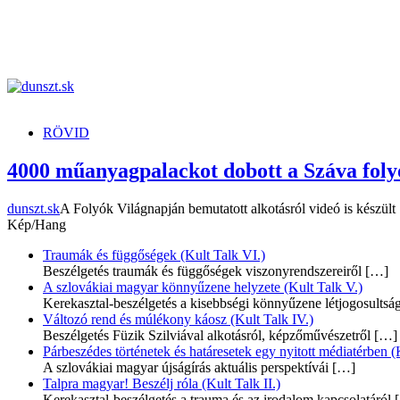
dunszt.sk
kultmag
RÖVID
4000 műanyagpalackot dobott a Száva fol
dunszt.sk
A Folyók Világnapján bemutatott alkotásról videó is készült
Kép/Hang
Traumák és függőségek (Kult Talk VI.)
Beszélgetés traumák és függőségek viszonyrendszereiről
[…]
A szlovákiai magyar könnyűzene helyzete (Kult Talk V.)
Kerekasztal-beszélgetés a kisebbségi könnyűzene létjogosultsá
Változó rend és múlékony káosz (Kult Talk IV.)
Beszélgetés Füzik Szilviával alkotásról, képzőművészetről
[…]
Párbeszédes történetek és határesetek egy nyitott médiatérben (K
A szlovákiai magyar újságírás aktuális perspektívái
[…]
Talpra magyar! Beszélj róla (Kult Talk II.)
Kerekasztal-beszélgetés a trauma és az irodalom kapcsolatáról
[