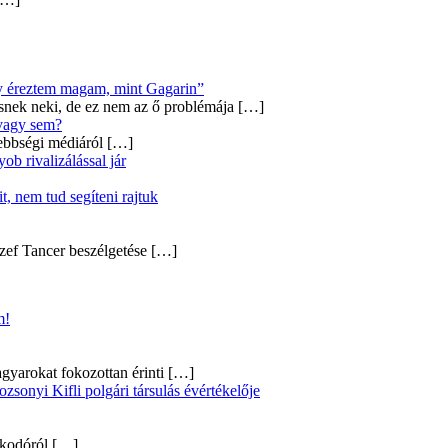
úgy éreztem magam, mint Gagarin”
snek neki, de ez nem az ő problémája
[…]
 vagy sem?
ebbségi médiáról
[…]
b rivalizálással jár
, nem tud segíteni rajtuk
zef Tancer beszélgetése
[…]
m!
gyarokat fokozottan érinti
[…]
onyi Kifli polgári társulás évértékelője
alkodóról
[…]