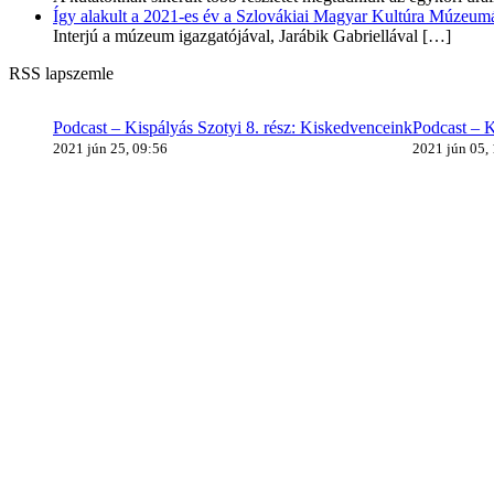
Így alakult a 2021-es év a Szlovákiai Magyar Kultúra Múzeum
Interjú a múzeum igazgatójával, Jarábik Gabriellával
[…]
RSS lapszemle
Podcast – Kispályás Szotyi 8. rész: Kiskedvenceink
Podcast – K
2021 jún 25, 09:56
2021 jún 05,