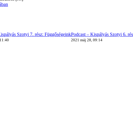
ában
ispályás Szotyi 7. rész: Függőségeink
Podcast – Kispályás Szotyi 6. ré
 11:40
2021 máj 28, 09:14