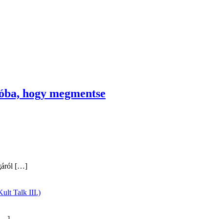
yóba, hogy megmentse
gáról
[…]
ult Talk III.)
…]